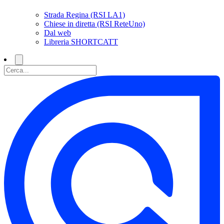
Strada Regina (RSI LA1)
Chiese in diretta (RSI ReteUno)
Dal web
Libreria SHORTCATT