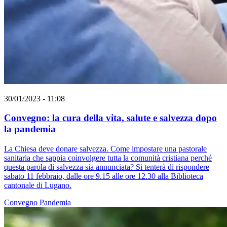
30/01/2023 - 11:08
Convegno: la cura della vita, salute e salvezza dopo
la pandemia
La Chiesa deve donare salvezza. Come impostare una pastorale
sanitaria che sappia coinvolgere tutta la comunità cristiana perché
questa parola di salvezza sia annunciata? Si tenterà di rispondere
sabato 11 febbraio, dalle ore 9.15 alle ore 12.30 alla Biblioteca
cantonale di Lugano.
Convegno
Pandemia