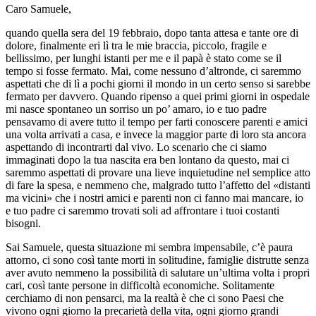
Caro Samuele,
quando quella sera del 19 febbraio, dopo tanta attesa e tante ore di
dolore, finalmente eri lì tra le mie braccia, piccolo, fragile e
bellissimo, per lunghi istanti per me e il papà è stato come se il
tempo si fosse fermato. Mai, come nessuno d’altronde, ci saremmo
aspettati che di lì a pochi giorni il mondo in un certo senso si sarebbe
fermato per davvero. Quando ripenso a quei primi giorni in ospedale
mi nasce spontaneo un sorriso un po’ amaro, io e tuo padre
pensavamo di avere tutto il tempo per farti conoscere parenti e amici
una volta arrivati a casa, e invece la maggior parte di loro sta ancora
aspettando di incontrarti dal vivo. Lo scenario che ci siamo
immaginati dopo la tua nascita era ben lontano da questo, mai ci
saremmo aspettati di provare una lieve inquietudine nel semplice atto
di fare la spesa, e nemmeno che, malgrado tutto l’affetto del «distanti
ma vicini» che i nostri amici e parenti non ci fanno mai mancare, io
e tuo padre ci saremmo trovati soli ad affrontare i tuoi costanti
bisogni.
Sai Samuele, questa situazione mi sembra impensabile, c’è paura
attorno, ci sono così tante morti in solitudine, famiglie distrutte senza
aver avuto nemmeno la possibilità di salutare un’ultima volta i propri
cari, così tante persone in difficoltà economiche. Solitamente
cerchiamo di non pensarci, ma la realtà è che ci sono Paesi che
vivono ogni giorno la precarietà della vita, ogni giorno grandi