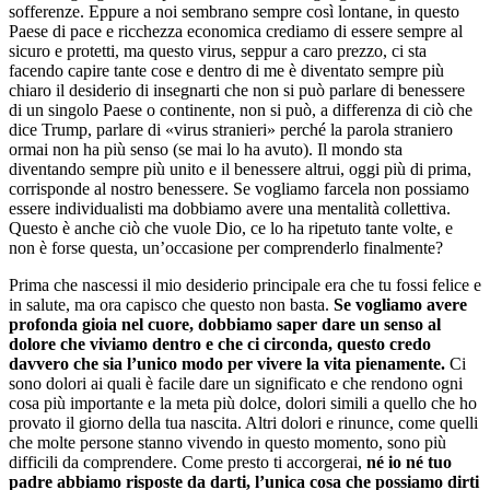
sofferenze. Eppure a noi sembrano sempre così lontane, in questo
Paese di pace e ricchezza economica crediamo di essere sempre al
sicuro e protetti, ma questo virus, seppur a caro prezzo, ci sta
facendo capire tante cose e dentro di me è diventato sempre più
chiaro il desiderio di insegnarti che non si può parlare di benessere
di un singolo Paese o continente, non si può, a differenza di ciò che
dice Trump, parlare di «virus stranieri» perché la parola straniero
ormai non ha più senso (se mai lo ha avuto). Il mondo sta
diventando sempre più unito e il benessere altrui, oggi più di prima,
corrisponde al nostro benessere. Se vogliamo farcela non possiamo
essere individualisti ma dobbiamo avere una mentalità collettiva.
Questo è anche ciò che vuole Dio, ce lo ha ripetuto tante volte, e
non è forse questa, un’occasione per comprenderlo finalmente?
Prima che nascessi il mio desiderio principale era che tu fossi felice e
in salute, ma ora capisco che questo non basta.
Se vogliamo avere
profonda gioia nel cuore, dobbiamo saper dare un senso al
dolore che viviamo dentro e che ci circonda, questo credo
davvero che sia l’unico modo per vivere la vita pienamente.
Ci
sono dolori ai quali è facile dare un significato e che rendono ogni
cosa più importante e la meta più dolce, dolori simili a quello che ho
provato il giorno della tua nascita. Altri dolori e rinunce, come quelli
che molte persone stanno vivendo in questo momento, sono più
difficili da comprendere. Come presto ti accorgerai,
né io né tuo
padre abbiamo risposte da darti, l’unica cosa che possiamo dirti