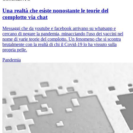
Una realtà che esiste nonostante le teorie del
complotto via chat
Messaggi che da youtube e facebook arrivano su whatsapp e
cercano di negare la pandemia, minacciando l'uso dei vaccini nel
nome di varie teorie del complotto. Un fenomeno che si scontra
brutalmente con la realtà di chi il Covid-19 lo ha vissuto sulla
propria pelle.
Pandemia