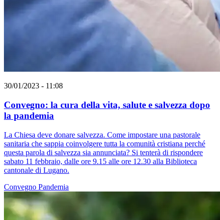
30/01/2023 - 11:08
Convegno: la cura della vita, salute e salvezza dopo
la pandemia
La Chiesa deve donare salvezza. Come impostare una pastorale
sanitaria che sappia coinvolgere tutta la comunità cristiana perché
questa parola di salvezza sia annunciata? Si tenterà di rispondere
sabato 11 febbraio, dalle ore 9.15 alle ore 12.30 alla Biblioteca
cantonale di Lugano.
Convegno
Pandemia