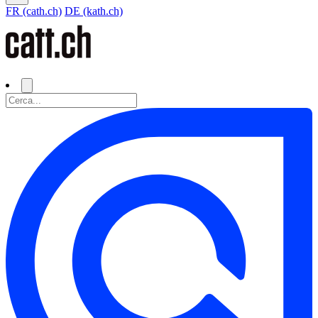
FR (cath.ch)
DE (kath.ch)