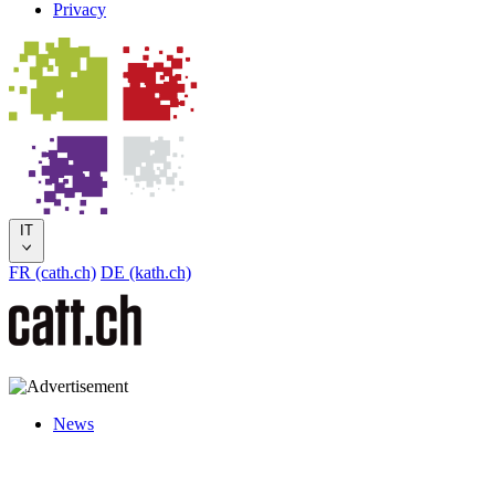
Privacy
IT
FR (cath.ch)
DE (kath.ch)
News