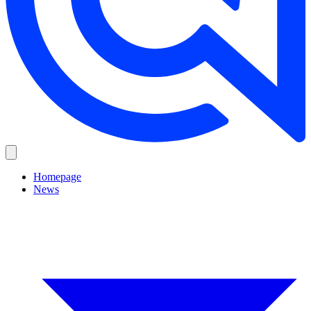
Homepage
News