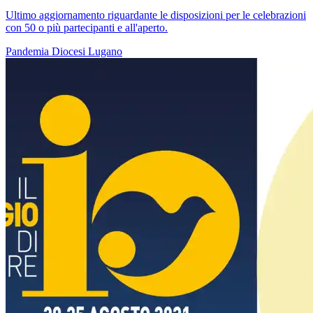
Ultimo aggiornamento riguardante le disposizioni per le celebrazioni
con 50 o più partecipanti e all'aperto.
Pandemia
Diocesi Lugano