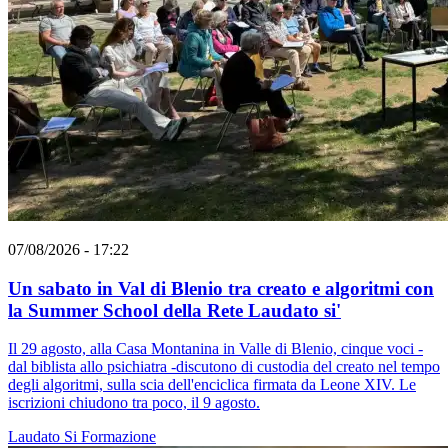
07/08/2026 - 17:22
Un sabato in Val di Blenio tra creato e algoritmi con
la Summer School della Rete Laudato si'
Il 29 agosto, alla Casa Montanina in Valle di Blenio, cinque voci -
dal biblista allo psichiatra -discutono di custodia del creato nel tempo
degli algoritmi, sulla scia dell'enciclica firmata da Leone XIV. Le
iscrizioni chiudono tra poco, il 9 agosto.
Laudato Si
Formazione