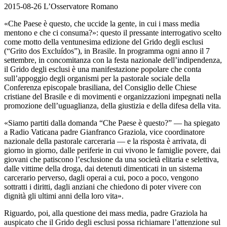
2015-08-26 L’Osservatore Romano
«Che Paese è questo, che uccide la gente, in cui i mass media
mentono e che ci consuma?»: questo il pressante interrogativo scelto
come motto della ventunesima edizione del Grido degli esclusi
(“Grito dos Excluídos”), in Brasile. In programma ogni anno il 7
settembre, in concomitanza con la festa nazionale dell’indipendenza,
il Grido degli esclusi è una manifestazione popolare che conta
sull’appoggio degli organismi per la pastorale sociale della
Conferenza episcopale brasiliana, del Consiglio delle Chiese
cristiane del Brasile e di movimenti e organizzazioni impegnati nella
promozione dell’uguaglianza, della giustizia e della difesa della vita.
«Siamo partiti dalla domanda “Che Paese è questo?” — ha spiegato
a Radio Vaticana padre Gianfranco Graziola, vice coordinatore
nazionale della pastorale carceraria — e la risposta è arrivata, di
giorno in giorno, dalle periferie in cui vivono le famiglie povere, dai
giovani che patiscono l’esclusione da una società elitaria e selettiva,
dalle vittime della droga, dai detenuti dimenticati in un sistema
carcerario perverso, dagli operai a cui, poco a poco, vengono
sottratti i diritti, dagli anziani che chiedono di poter vivere con
dignità gli ultimi anni della loro vita».
Riguardo, poi, alla questione dei mass media, padre Graziola ha
auspicato che il Grido degli esclusi possa richiamare l’attenzione sul