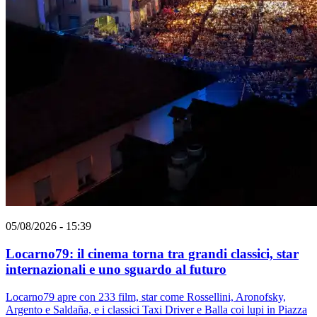
05/08/2026 - 15:39
Locarno79: il cinema torna tra grandi classici, star
internazionali e uno sguardo al futuro
Locarno79 apre con 233 film, star come Rossellini, Aronofsky,
Argento e Saldaña, e i classici Taxi Driver e Balla coi lupi in Piazza