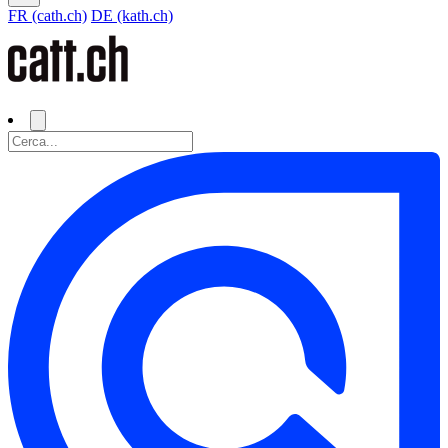
FR (cath.ch)
DE (kath.ch)