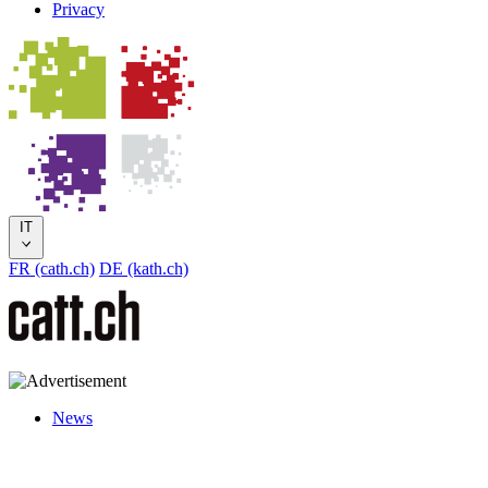
Privacy
IT
FR (cath.ch)
DE (kath.ch)
News