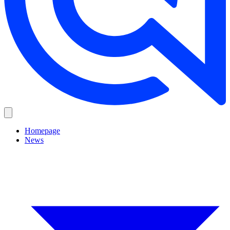
Homepage
News