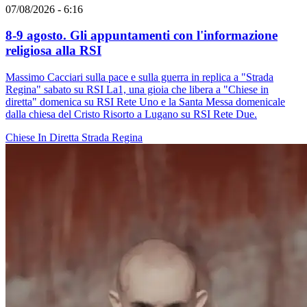
07/08/2026 - 6:16
8-9 agosto. Gli appuntamenti con l'informazione
religiosa alla RSI
Massimo Cacciari sulla pace e sulla guerra in replica a "Strada
Regina" sabato su RSI La1, una gioia che libera a "Chiese in
diretta" domenica su RSI Rete Uno e la Santa Messa domenicale
dalla chiesa del Cristo Risorto a Lugano su RSI Rete Due.
Chiese In Diretta
Strada Regina