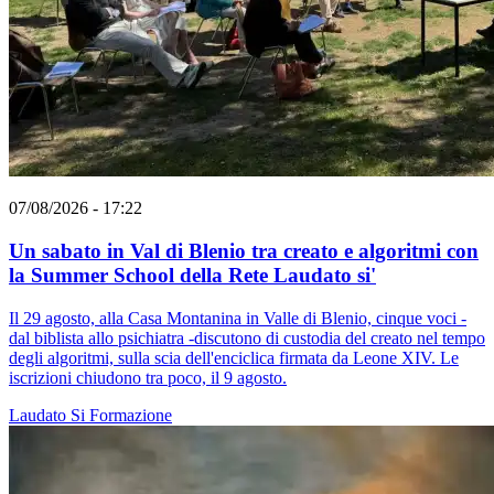
07/08/2026 - 17:22
Un sabato in Val di Blenio tra creato e algoritmi con
la Summer School della Rete Laudato si'
Il 29 agosto, alla Casa Montanina in Valle di Blenio, cinque voci -
dal biblista allo psichiatra -discutono di custodia del creato nel tempo
degli algoritmi, sulla scia dell'enciclica firmata da Leone XIV. Le
iscrizioni chiudono tra poco, il 9 agosto.
Laudato Si
Formazione