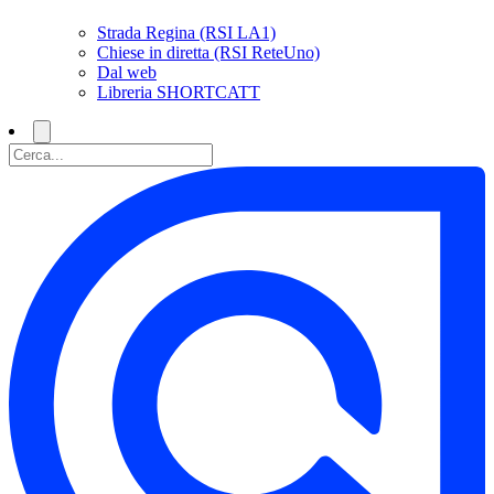
Strada Regina (RSI LA1)
Chiese in diretta (RSI ReteUno)
Dal web
Libreria SHORTCATT