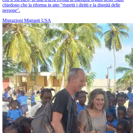
chiedono che la riforma in atto "rispetti i diritti e la dignità delle
persone".
Migrazioni
Migranti
USA