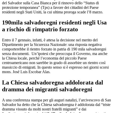
del Salvador sulla Casa Bianca per il rinnovo dello “Status di
protezione temporanea” (Tps) a favore dei cittadini del Paese
residenti negli Stati Uniti, la cui ultima proroga scade l’8 marzo.
190mila salvadoregni residenti negli Usa
a rischio di rimpatrio forzato
Entro il 7 gennaio, infatti, è attesa la decisione nel merito del
Dipartimento per la Sicurezza Nazionale: una risposta negativa
comporterebbe il rientro forzato in patria di 190 mila salvadoregni
senza documenti. Un’ipotesi che preoccupa il Governo, ma anche
la Chiesa locale, perché l’economia del piccolo Paese
centroamericano non sarebbe in grado di assorbire un rientro così
massiccio di emigrati. In questo senso si è espresso nei giorni scorsi
mons. José Luis Escobar Alas.
La Chiesa salvadoregna addolorata dal
dramma dei migranti salvadoregni
A una conferenza stampa per gli auguri natalizi, l’arcivescovo di San
Salvador ha detto che la Chiesa salvadoregna è addolorata dal “triste
dramma vissuto da molti nostri fratelli migranti” e dai