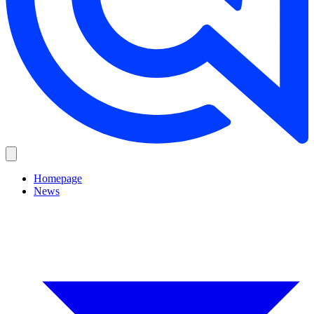
Homepage
News