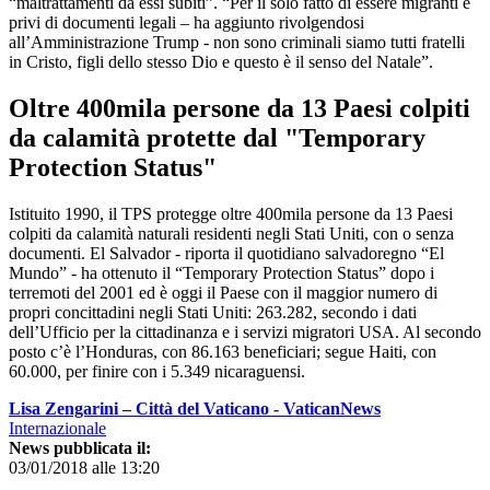
“maltrattamenti da essi subiti”. “Per il solo fatto di essere migranti e
privi di documenti legali – ha aggiunto rivolgendosi
all’Amministrazione Trump - non sono criminali siamo tutti fratelli
in Cristo, figli dello stesso Dio e questo è il senso del Natale”.
Oltre 400mila persone da 13 Paesi colpiti
da calamità protette dal "Temporary
Protection Status"
Istituito 1990, il TPS protegge oltre 400mila persone da 13 Paesi
colpiti da calamità naturali residenti negli Stati Uniti, con o senza
documenti. El Salvador - riporta il quotidiano salvadoregno “El
Mundo” - ha ottenuto il “Temporary Protection Status” dopo i
terremoti del 2001 ed è oggi il Paese con il maggior numero di
propri concittadini negli Stati Uniti: 263.282, secondo i dati
dell’Ufficio per la cittadinanza e i servizi migratori USA. Al secondo
posto c’è l’Honduras, con 86.163 beneficiari; segue Haiti, con
60.000, per finire con i 5.349 nicaraguensi.
Lisa Zengarini – Città del Vaticano - VaticanNews
Internazionale
News pubblicata il:
03/01/2018 alle 13:20