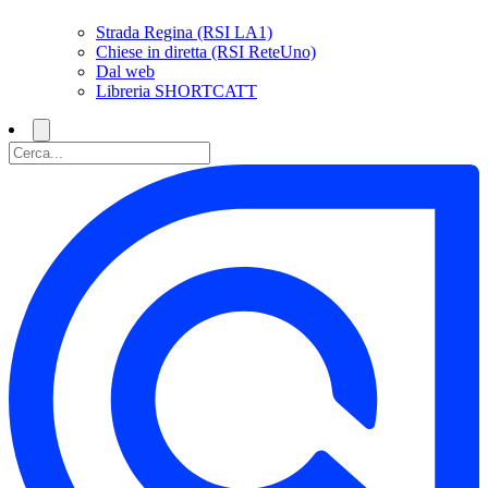
Strada Regina (RSI LA1)
Chiese in diretta (RSI ReteUno)
Dal web
Libreria SHORTCATT