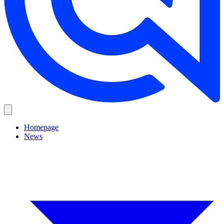
Homepage
News