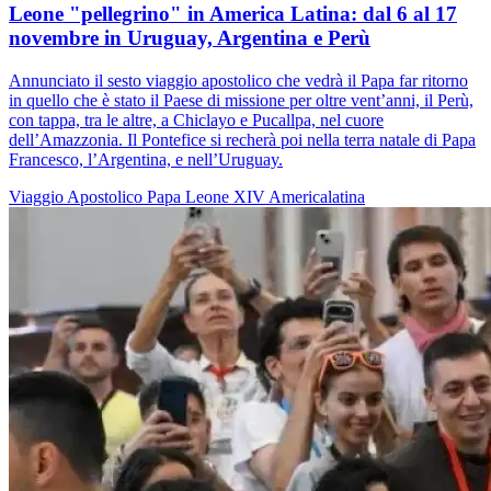
Leone "pellegrino" in America Latina: dal 6 al 17
novembre in Uruguay, Argentina e Perù
Annunciato il sesto viaggio apostolico che vedrà il Papa far ritorno
in quello che è stato il Paese di missione per oltre vent’anni, il Perù,
con tappa, tra le altre, a Chiclayo e Pucallpa, nel cuore
dell’Amazzonia. Il Pontefice si recherà poi nella terra natale di Papa
Francesco, l’Argentina, e nell’Uruguay.
Viaggio Apostolico
Papa Leone XIV
Americalatina