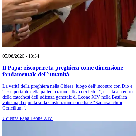
05/08/2026 - 13:34
Il Papa: riscoprire la preghiera come dimensione
fondamentale dell'umanità
La verità della preghiera nella Chiesa, luogo dell’incontro con Dio e
“asse portante della partecipazione attiva dei fedeli”, è stata al centro
della catechesi dell’udienza generale di Leone XIV nella Basilica
vaticana, la quinta sulla Costituzione conciliare “Sacrosanctum
Concilium”.
Udienza
Papa Leone XIV