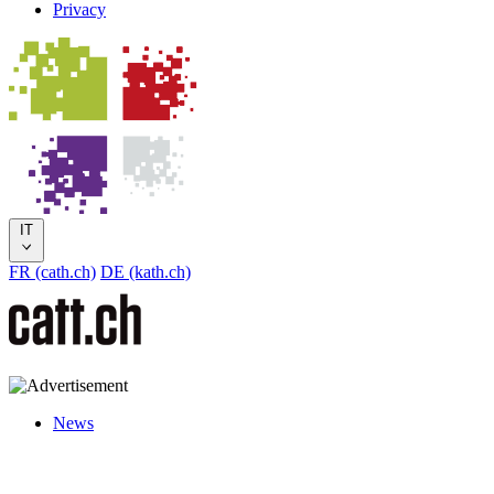
Privacy
IT
FR (cath.ch)
DE (kath.ch)
News