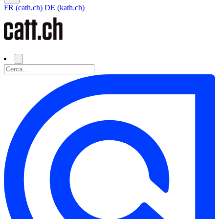
FR (cath.ch)
DE (kath.ch)