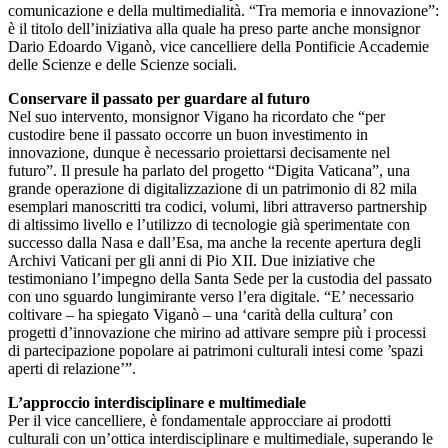
comunicazione e della multimedialità. “Tra memoria e innovazione”:
è il titolo dell’iniziativa alla quale ha preso parte anche monsignor
Dario Edoardo Viganò, vice cancelliere della Pontificie Accademie
delle Scienze e delle Scienze sociali.
Conservare il passato per guardare al futuro
Nel suo intervento, monsignor Vigano ha ricordato che “per
custodire bene il passato occorre un buon investimento in
innovazione, dunque è necessario proiettarsi decisamente nel
futuro”. Il presule ha parlato del progetto “Digita Vaticana”, una
grande operazione di digitalizzazione di un patrimonio di 82 mila
esemplari manoscritti tra codici, volumi, libri attraverso partnership
di altissimo livello e l’utilizzo di tecnologie già sperimentate con
successo dalla Nasa e dall’Esa, ma anche la recente apertura degli
Archivi Vaticani per gli anni di Pio XII. Due iniziative che
testimoniano l’impegno della Santa Sede per la custodia del passato
con uno sguardo lungimirante verso l’era digitale. “E’ necessario
coltivare – ha spiegato Viganò – una ‘carità della cultura’ con
progetti d’innovazione che mirino ad attivare sempre più i processi
di partecipazione popolare ai patrimoni culturali intesi come ’spazi
aperti di relazione’”.
L’approccio interdisciplinare e multimediale
Per il vice cancelliere, è fondamentale approcciare ai prodotti
culturali con un’ottica interdisciplinare e multimediale, superando le