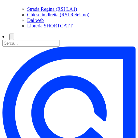
Strada Regina (RSI LA1)
Chiese in diretta (RSI ReteUno)
Dal web
Libreria SHORTCATT