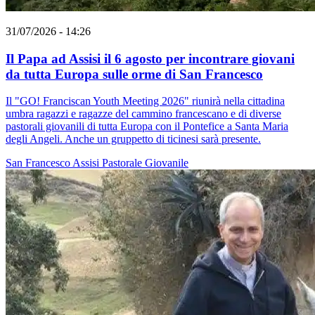
31/07/2026 - 14:26
Il Papa ad Assisi il 6 agosto per incontrare giovani
da tutta Europa sulle orme di San Francesco
Il "GO! Franciscan Youth Meeting 2026" riunirà nella cittadina
umbra ragazzi e ragazze del cammino francescano e di diverse
pastorali giovanili di tutta Europa con il Pontefice a Santa Maria
degli Angeli. Anche un gruppetto di ticinesi sarà presente.
San Francesco
Assisi
Pastorale Giovanile