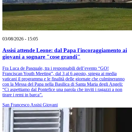
03/08/2026 - 15:05
Assisi attende Leone: dal Papa l'incoraggiamento ai
giovani a sognare "cose grandi"
Fra Luca de Pasquale, tra i responsabili dell’evento “GO!
Franciscan Youth Meeting”, dal 3 al 6 agosto, spiega ai media
vaticani il programma e le finalità delle giornate che culmineranno
con la Messa del Papa nella Basilica di Santa Maria degli Angeli:
“Ci aspettiamo dal Pontefice una parola che inviti i ragazzi a non
tirare i remi in barca”.
San Francesco
Assisi
Giovani