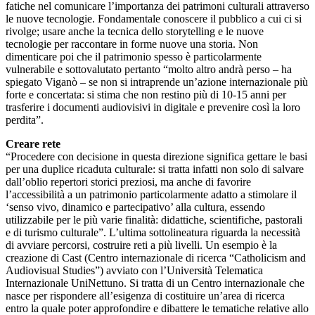
fatiche nel comunicare l’importanza dei patrimoni culturali attraverso
le nuove tecnologie. Fondamentale conoscere il pubblico a cui ci si
rivolge; usare anche la tecnica dello storytelling e le nuove
tecnologie per raccontare in forme nuove una storia. Non
dimenticare poi che il patrimonio spesso è particolarmente
vulnerabile e sottovalutato pertanto “molto altro andrà perso – ha
spiegato Viganò – se non si intraprende un’azione internazionale più
forte e concertata: si stima che non restino più di 10-15 anni per
trasferire i documenti audiovisivi in digitale e prevenire così la loro
perdita”.
Creare rete
“Procedere con decisione in questa direzione significa gettare le basi
per una duplice ricaduta culturale: si tratta infatti non solo di salvare
dall’oblio repertori storici preziosi, ma anche di favorire
l’accessibilità a un patrimonio particolarmente adatto a stimolare il
‘senso vivo, dinamico e partecipativo’ alla cultura, essendo
utilizzabile per le più varie finalità: didattiche, scientifiche, pastorali
e di turismo culturale”. L’ultima sottolineatura riguarda la necessità
di avviare percorsi, costruire reti a più livelli. Un esempio è la
creazione di Cast (Centro internazionale di ricerca “Catholicism and
Audiovisual Studies”) avviato con l’Università Telematica
Internazionale UniNettuno. Si tratta di un Centro internazionale che
nasce per rispondere all’esigenza di costituire un’area di ricerca
entro la quale poter approfondire e dibattere le tematiche relative allo