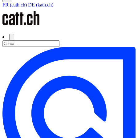
FR (cath.ch)
DE (kath.ch)