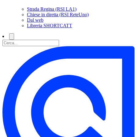
Strada Regina (RSI LA1)
Chiese in diretta (RSI ReteUno)
Dal web
Libreria SHORTCATT