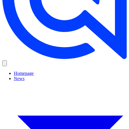
Homepage
News