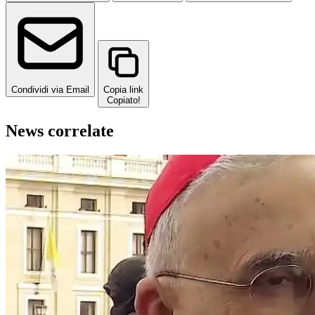
Condividi via Email
Copia link
Copiato!
News correlate