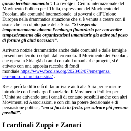
questo terribile momento”.
Lo rivolge il Centro internazionale del
Movimento Politico per l’Unità, espressione del Movimento dei
Focolari, alla comunità internazionale, ai governi e all’Unione
Europea nella drammatica situazione che si è venuta a creare con il
sisma che ha colpito parte della Siria.
“Si sospenda
temporaneamente almeno l’embargo finanziario per consentire
tempestivamente alle organizzazioni umanitarie già attive sul posto
di fornire gli aiuti necessari”.
Arrivano notizie drammatiche anche dalle comunità e dalle famiglie
presenti nei territori colpiti dal terremoto. Il Movimento dei Focolari,
che opera in Siria già da anni con aiuti umanitari e progetti, si è
attivato con una apposita raccolta di fondi
mondiale
https://www.focolare.org/2023/02/07/emergenza-
terremoto-in-turchia-e-siria/
.
Resta però la difficoltà di far arrivare aiuti alla Siria per le misure
introdotte con l’embargo finanziario. Il Movimento Politico per
l’Unità sta attivando tutti i canali di contatto possibili anche con altri
Movimenti ed Associazioni e con chi ha potere decisionale e di
persuasione politica,
“ma si faccia in fretta, per salvare più persone
possibili”.
I cardinali Zuppi e Zanari