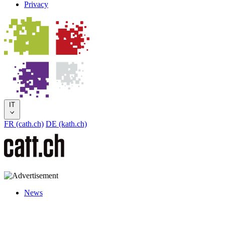
Privacy
IT
FR (cath.ch)
DE (kath.ch)
News