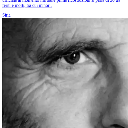
ufficiale al momento ma dalle prime ricostruzioni si parla di 30 tra
feriti e morti, tra cui minori.
Siria