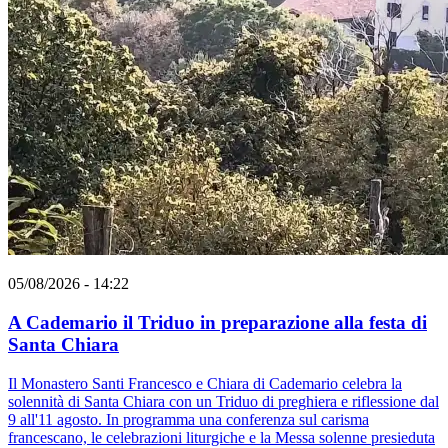
05/08/2026 - 14:22
A Cademario il Triduo in preparazione alla festa di
Santa Chiara
Il Monastero Santi Francesco e Chiara di Cademario celebra la
solennità di Santa Chiara con un Triduo di preghiera e riflessione dal
9 all'11 agosto. In programma una conferenza sul carisma
francescano, le celebrazioni liturgiche e la Messa solenne presieduta