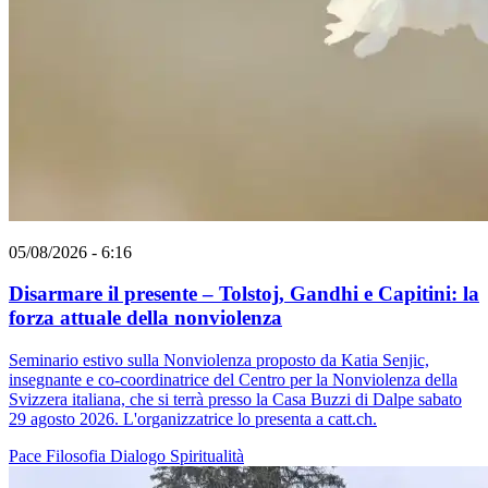
05/08/2026 - 6:16
Disarmare il presente – Tolstoj, Gandhi e Capitini: la
forza attuale della nonviolenza
Seminario estivo sulla Nonviolenza proposto da Katia Senjic,
insegnante e co-coordinatrice del Centro per la Nonviolenza della
Svizzera italiana, che si terrà presso la Casa Buzzi di Dalpe sabato
29 agosto 2026. L'organizzatrice lo presenta a catt.ch.
Pace
Filosofia
Dialogo
Spiritualità