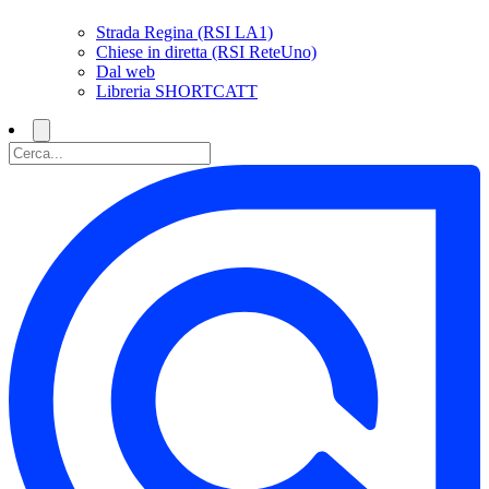
Strada Regina (RSI LA1)
Chiese in diretta (RSI ReteUno)
Dal web
Libreria SHORTCATT