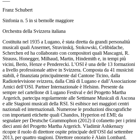
Franz Schubert
Sinfonia n. 5 in si bemolle maggiore
Orchestra della Svizzera italiana
Costituita nel 1935 a Lugano, è stata diretta da grandi personalità
musicali quali Ansermet, Stravinskij, Stokowski, Celibidache,
Scherchen ed ha collaborato con compositori quali Mascagni, R.
Strauss, Honegger, Milhaud, Martin, Hindemith e, in tempi più
vicini, Berio, Henze e Penderecki. L’OSI è una delle 13 formazioni
a livello professionale attive in Svizzera. Composta da 41 musicisti
stabili, è finanziata principalmente dal Cantone Ticino, dalla
Radiotelevisione svizzera, dalla Città di Lugano e dall’Associazione
Amici dell’OSI. Partner Internazionale è Helsinn. Presente da
sempre nel cartellone di Lugano Festival e del Progetto Martha
Argerich, partecipa regolarmente alle Settimane Musicali di Ascona
e alle Stagioni musicali della RSI. Si esibisce nei maggiori centri
nazionali ed internazionali. Numerose le produzioni discografiche
con importanti etichette quali Chandos, Hyperion ed EMI; da
segnalare per Deutsche Grammophon (2012) il cofanetto per i primi
dieci anni del Progetto Martha Argerich. Vladimir Ashkenazy
ricopre il ruolo di direttore ospite principale dell’OSI dal settembre
2013, per quattro stagioni. Direttore onorario è Alain Lombard.