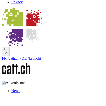
Privacy
IT
FR (cath.ch)
DE (kath.ch)
News