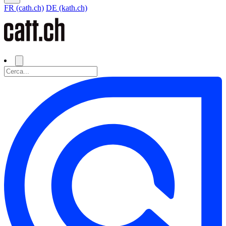
FR (cath.ch)
DE (kath.ch)