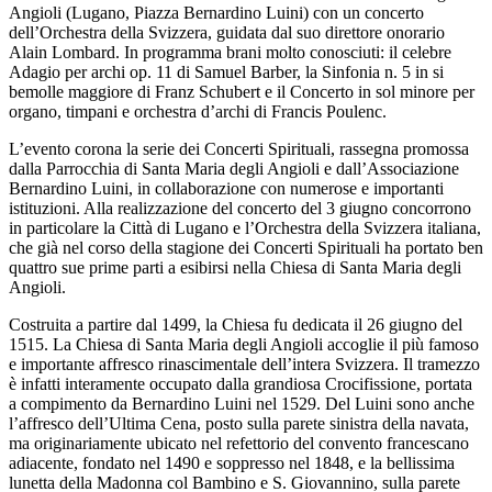
Angioli (Lugano, Piazza Bernardino Luini) con un concerto
dell’Orchestra della Svizzera, guidata dal suo direttore onorario
Alain Lombard. In programma brani molto conosciuti: il celebre
Adagio per archi op. 11 di Samuel Barber, la Sinfonia n. 5 in si
bemolle maggiore di Franz Schubert e il Concerto in sol minore per
organo, timpani e orchestra d’archi di Francis Poulenc.
L’evento corona la serie dei Concerti Spirituali, rassegna promossa
dalla Parrocchia di Santa Maria degli Angioli e dall’Associazione
Bernardino Luini, in collaborazione con numerose e importanti
istituzioni. Alla realizzazione del concerto del 3 giugno concorrono
in particolare la Città di Lugano e l’Orchestra della Svizzera italiana,
che già nel corso della stagione dei Concerti Spirituali ha portato ben
quattro sue prime parti a esibirsi nella Chiesa di Santa Maria degli
Angioli.
Costruita a partire dal 1499, la Chiesa fu dedicata il 26 giugno del
1515. La Chiesa di Santa Maria degli Angioli accoglie il più famoso
e importante affresco rinascimentale dell’intera Svizzera. Il tramezzo
è infatti interamente occupato dalla grandiosa Crocifissione, portata
a compimento da Bernardino Luini nel 1529. Del Luini sono anche
l’affresco dell’Ultima Cena, posto sulla parete sinistra della navata,
ma originariamente ubicato nel refettorio del convento francescano
adiacente, fondato nel 1490 e soppresso nel 1848, e la bellissima
lunetta della Madonna col Bambino e S. Giovannino, sulla parete