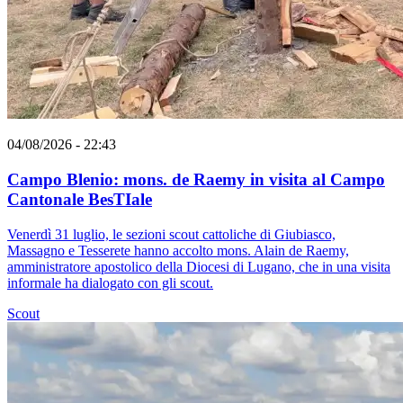
04/08/2026 - 22:43
Campo Blenio: mons. de Raemy in visita al Campo
Cantonale BesTIale
Venerdì 31 luglio, le sezioni scout cattoliche di Giubiasco,
Massagno e Tesserete hanno accolto mons. Alain de Raemy,
amministratore apostolico della Diocesi di Lugano, che in una visita
informale ha dialogato con gli scout.
Scout