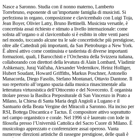
Nasce a Saronno. Studia con il nonno materno, Lamberto
Torrebruno, esponente di un’importante famiglia di musicisti. Si
perfeziona in organo, composizione e clavicembalo con Luigi Toja,
Jean Boyer, Olivier Latry, Bruno Bettinelli. Musicista versatile, è
concertista assai richiesto e stimato a livello internazionale: come
solista all’organo o al clavicembalo si è esibito in oltre venti paesi
nel mondo, toccando alcune tra le sale concertistiche più prestigiose,
oltre alle Cattedrali più importanti, da San Pietroburgo a New York.
È altresì attivo come continuista e tastierista di diverse importanti
formazioni, quali, I Barocchisti e l’Orchestra della Svizzera italiana,
collaborando con direttori della levatura di Alain Lombard, Vladimir
Ashkenazy, Juraj Valčuha, Alexander Vedernikov, Heinz Holliger,
Hubert Soudant, Howard Griffiths, Markus Poschner, Antonello
Manacorda, Diego Fasolis, Stefano Montanari, Ottavio Dantone. Il
suo repertorio all’organo spazia dalla musica rinascimentale alla
letteratura virtuosistica dell’Ottocento e del Novecento. È organista
titolare presso la Basilica Prepositurale di San Vincenzo in Prato a
Milano, la Chiesa di Santa Maria degli Angioli a Lugano e il
Santuario della Beata Vergine dei Miracoli a Saronno. Ha inciso per
RSI, Bottega Discantica e Tactus. È compositore attivo soprattutto
nel campo organistico e corale. Nel 1996 si è laureato con lode in
filosofia presso l’Università Cattolica del Sacro Cuore di Milano. È
musicologo apprezzato e conferenziere assai operoso. Vanta
numerose direzioni artistiche di rassegne prestigiose, delle quali è