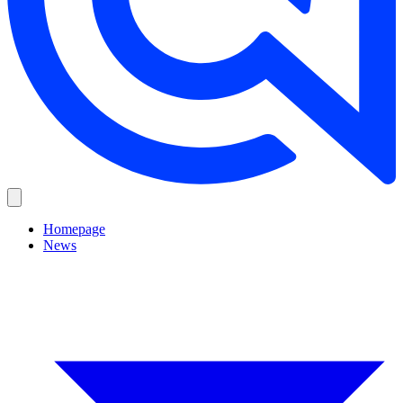
Homepage
News