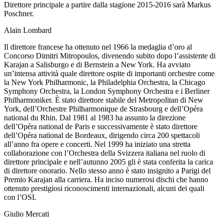
Direttore principale a partire dalla stagione 2015-2016 sarà Markus
Poschner.
Alain Lombard
Il direttore francese ha ottenuto nel 1966 la medaglia d’oro al
Concorso Dimitri Mitropoulos, divenendo subito dopo l’assistente di
Karajan a Salisburgo e di Bernstein a New York. Ha avviato
un’intensa attività quale direttore ospite di importanti orchestre come
la New York Philharmonic, la Philadelphia Orchestra, la Chicago
Symphony Orchestra, la London Symphony Orchestra e i Berliner
Philharmoniker. È stato direttore stabile del Metropolitan di New
York, dell’Orchestre Philharmonique de Strasbourg e dell’Opéra
national du Rhin. Dal 1981 al 1983 ha assunto la direzione
dell’Opéra national de Paris e successivamente è stato direttore
dell’Opéra national de Bordeaux, dirigendo circa 200 spettacoli
all’anno fra opere e concerti. Nel 1999 ha iniziato una stretta
collaborazione con l’Orchestra della Svizzera italiana nel ruolo di
direttore principale e nell’autunno 2005 gli è stata conferita la carica
di direttore onorario. Nello stesso anno è stato insignito a Parigi del
Premio Karajan alla carriera. Ha inciso numerosi dischi che hanno
ottenuto prestigiosi riconoscimenti internazionali, alcuni dei quali
con l’OSI.
Giulio Mercati