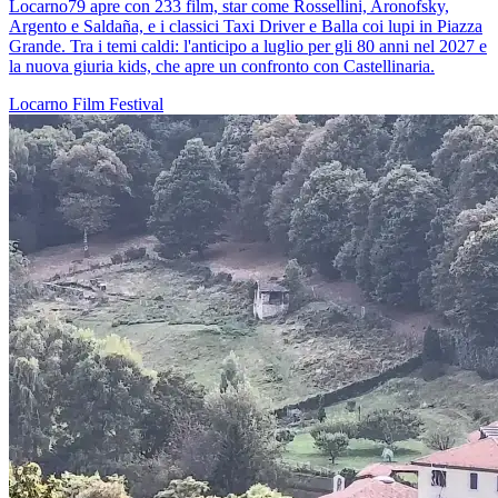
Locarno79 apre con 233 film, star come Rossellini, Aronofsky,
Argento e Saldaña, e i classici Taxi Driver e Balla coi lupi in Piazza
Grande. Tra i temi caldi: l'anticipo a luglio per gli 80 anni nel 2027 e
la nuova giuria kids, che apre un confronto con Castellinaria.
Locarno
Film
Festival