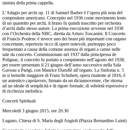
sinistra della prima cappella.
L’Adagio per archi op. 11 di Samuel Barber è l’opera più nota del
compositore americano. Concepito nel 1936 come movimento lento
di un quartetto per archi, il brano fu quindi trascritto per orchestra
d’archi dallo stesso autore. La prima esecuzione avvenne nel 1938
con l’Orchestra della NBC, diretta da Arturo Toscanini. Il Concerto
di Francis Poulenc è invece uno dei brani più importanti con organo
concertante, repertorio ricco di opere notevoli, purtroppo poco
frequentato a causa della comune assenza di organi a canne nelle
sale da concerto. Commissionato nel 1937 dalla principessa de
Polignac, il concerto fu portato a compimento nell’agosto del 1938,
per essere presentato il 21 giugno dell’anno successivo nella Sala
Gaveau a Parigi, con Maurice Duruflé all’organo. La Sinfonia n. 5
in si bemolle maggiore di Franz Schubert, opera risalente al 1816, è
un autentico capolavoro, firmato da un diciannovenne, che ritorna
ad un ideale di semplicità e di rigore formale, di sobrietà espressiva e
di ricchezza melodica.
Concerti Spirituali
Mercoledì 3 giugno 2015, ore 20.30
Lugano, Chiesa di S. Maria degli Angioli (Piazza Bernardino Luini)