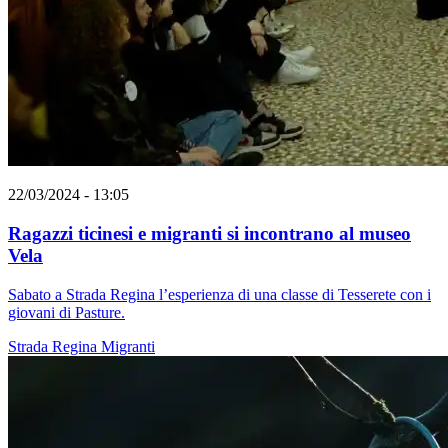
22/03/2024 - 13:05
Ragazzi ticinesi e migranti si incontrano al museo
Vela
Sabato a Strada Regina l’esperienza di una classe di Tesserete con i
giovani di Pasture.
Strada Regina
Migranti