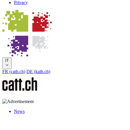
Privacy
IT
FR (cath.ch)
DE (kath.ch)
News