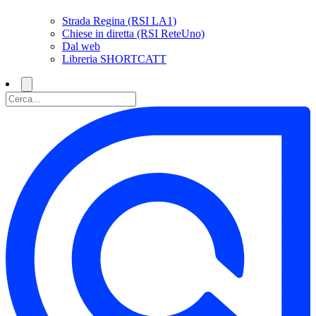
Strada Regina (RSI LA1)
Chiese in diretta (RSI ReteUno)
Dal web
Libreria SHORTCATT