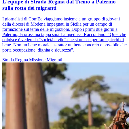
L'équipe di Strada Regina dal Ticino a Palermo
sulla rotta dei migranti
I giornalisti di ComEc viaggiamo insieme a un gruppo di giovani
della diocesi di Modena impegnati in Sicilia per un campo di
formazione sul tema delle migrazioni. Dopo i primi due giorni a
Palermo, la prossima tappa sarà Lampedusa. Raccontano: "Quel che
colpisce è vedere la “società civile” che si unisce per fare spicchi di
bene. Non un bene morale, astratto: un bene concreto e possibile che
porta occupazione, dignità e sicurezza".
Strada Regina
Missione
Migranti