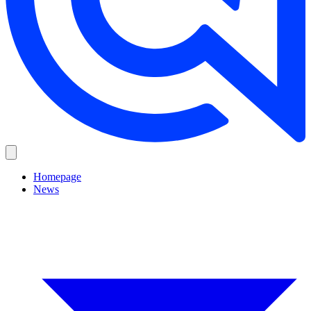
Homepage
News