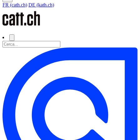
FR (cath.ch)
DE (kath.ch)