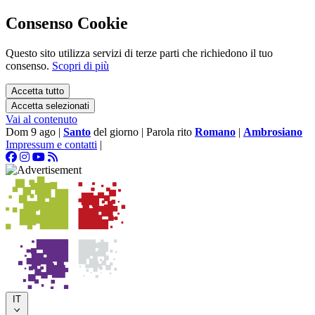
Consenso Cookie
Questo sito utilizza servizi di terze parti che richiedono il tuo
consenso.
Scopri di più
Accetta tutto
Accetta selezionati
Vai al contenuto
Dom 9 ago
|
Santo
del giorno
|
Parola rito
Romano
|
Ambrosiano
Impressum e contatti
|
IT