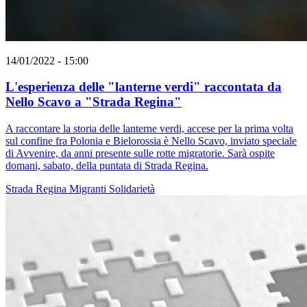
14/01/2022 - 15:00
L'esperienza delle "lanterne verdi" raccontata da
Nello Scavo a "Strada Regina"
A raccontare la storia delle lanterne verdi, accese per la prima volta
sul confine fra Polonia e Bielorossia è Nello Scavo, inviato speciale
di Avvenire, da anni presente sulle rotte migratorie. Sarà ospite
domani, sabato, della puntata di Strada Regina.
Strada Regina
Migranti
Solidarietà