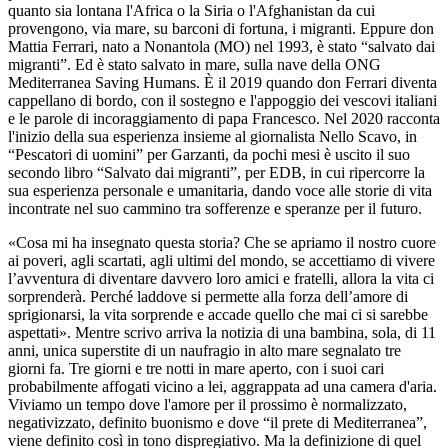
quanto sia lontana l'Africa o la Siria o l'Afghanistan da cui
provengono, via mare, su barconi di fortuna, i migranti. Eppure don
Mattia Ferrari, nato a Nonantola (MO) nel 1993, è stato “salvato dai
migranti”. Ed è stato salvato in mare, sulla nave della ONG
Mediterranea Saving Humans. È il 2019 quando don Ferrari diventa
cappellano di bordo, con il sostegno e l'appoggio dei vescovi italiani
e le parole di incoraggiamento di papa Francesco. Nel 2020 racconta
l'inizio della sua esperienza insieme al giornalista Nello Scavo, in
“Pescatori di uomini” per Garzanti, da pochi mesi è uscito il suo
secondo libro “Salvato dai migranti”, per EDB, in cui ripercorre la
sua esperienza personale e umanitaria, dando voce alle storie di vita
incontrate nel suo cammino tra sofferenze e speranze per il futuro.
«Cosa mi ha insegnato questa storia? Che se apriamo il nostro cuore
ai poveri, agli scartati, agli ultimi del mondo, se accettiamo di vivere
l’avventura di diventare davvero loro amici e fratelli, allora la vita ci
sorprenderà. Perché laddove si permette alla forza dell’amore di
sprigionarsi, la vita sorprende e accade quello che mai ci si sarebbe
aspettati». Mentre scrivo arriva la notizia di una bambina, sola, di 11
anni, unica superstite di un naufragio in alto mare segnalato tre
giorni fa. Tre giorni e tre notti in mare aperto, con i suoi cari
probabilmente affogati vicino a lei, aggrappata ad una camera d'aria.
Viviamo un tempo dove l'amore per il prossimo è normalizzato,
negativizzato, definito buonismo e dove “il prete di Mediterranea”,
viene definito così in tono dispregiativo. Ma la definizione di quel