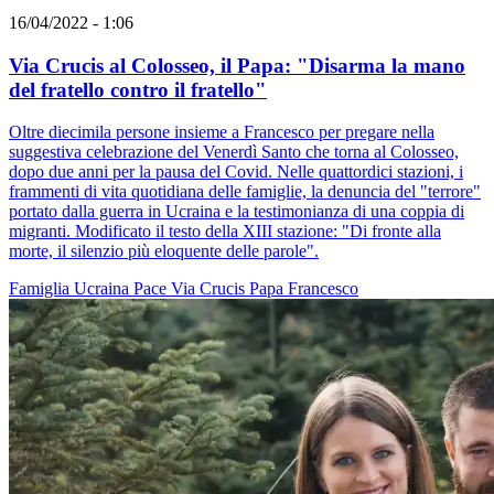
16/04/2022 - 1:06
Via Crucis al Colosseo, il Papa: "Disarma la mano
del fratello contro il fratello"
Oltre diecimila persone insieme a Francesco per pregare nella
suggestiva celebrazione del Venerdì Santo che torna al Colosseo,
dopo due anni per la pausa del Covid. Nelle quattordici stazioni, i
frammenti di vita quotidiana delle famiglie, la denuncia del "terrore"
portato dalla guerra in Ucraina e la testimonianza di una coppia di
migranti. Modificato il testo della XIII stazione: "Di fronte alla
morte, il silenzio più eloquente delle parole".
Famiglia
Ucraina
Pace
Via Crucis
Papa Francesco