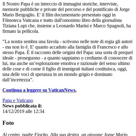
Il Nostro Papa è un intreccio di immagini storiche, interviste,
memorie pubbliche e private del percorso e del pontificato di Jorge
Mario Bergoglio. E' il film documentario presentato oggi in
Filmoteca Vaticana e tratto dall'omonimo libro della giornalista
Tiziana Lupi che, insieme a Leonardo Marini e Marco Spagnoli, ha
firmato la pellicola.
"La nostra sembra una favola - scrivono nelle note di regia gli autori
- ma non lo è. E' quanto accaduto alla famiglia di Francesco e allo
stesso Papa. È il racconto delle origini del Papa: una sorta di prequel
ideale - proseguono - a quanto sappiamo o crediamo di conoscere di
lui, ma anche un’esplorazione emotiva e razionale del senso ultimo
delle cose e di come il figlio di immigrati italiani costituisca, oggi,
una delle voci di speranza in un mondo grigio e dominato
dall’incertezza".
Continua a leggere su VaticanNews.
Papa e Vaticano
News pubblicata il:
14/12/2019 alle 12:34
Foto
Al centro, padre Fiorito. Alla sua destra, un giovane Jorge Mario