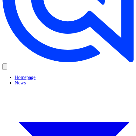
Homepage
News