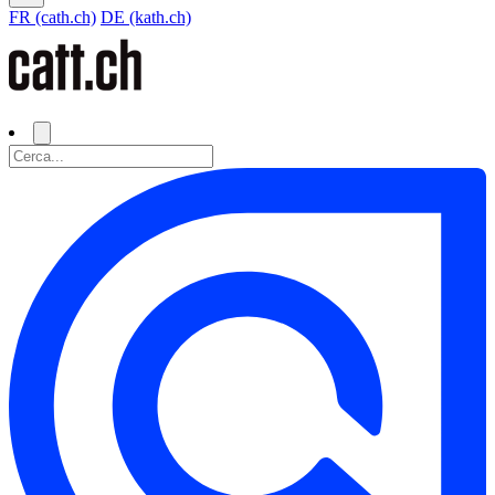
FR (cath.ch)
DE (kath.ch)