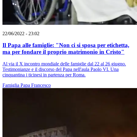
22/06/2022 - 23:02
Il Papa alle famiglie: "Non ci si sposa per etichetta,
ma per fondare il proprio matrimonio in Cristo"
Al via il X incontro mondiale delle famiglie dal 22 al 26 giugno.
Testimonianze e il discorso del Papa nell'aula Paolo VI. Una
cinquantina i ticinesi in partenza per Roma.
Famiglia
Papa Francesco