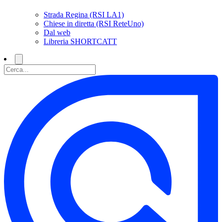
Strada Regina (RSI LA1)
Chiese in diretta (RSI ReteUno)
Dal web
Libreria SHORTCATT