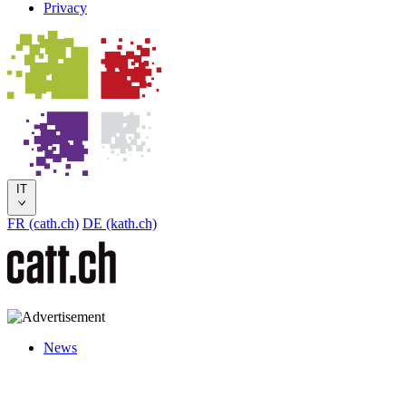
Privacy
IT
FR (cath.ch)
DE (kath.ch)
News