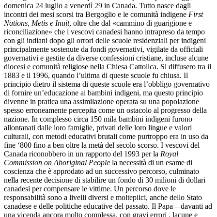
domenica 24 luglio a venerdì 29 in Canada. Tutto nasce dagli
incontri dei mesi scorsi tra Bergoglio e le comunità indigene
First
Nations, Metis e Inuit
, oltre che dal «cammino di guarigione e
riconciliazione» che i vescovi canadesi hanno intrapreso da tempo
con gli indiani dopo gli orrori delle scuole residenziali per indigeni
principalmente sostenute da fondi governativi, vigilate da officiali
governativi e gestite da diverse confessioni cristiane, incluse alcune
diocesi e comunità religiose nella Chiesa Cattolica. Si diffusero tra il
1883 e il 1996, quando l’ultima di queste scuole fu chiusa. Il
principio dietro il sistema di queste scuole era l’obbligo governativo
di fornire un’educazione ai bambini indigeni, ma questo principio
divenne in pratica una assimilazione operata su una popolazione
spesso erroneamente percepita come un ostacolo al progresso della
nazione. In complesso circa 150 mila bambini indigeni furono
allontanati dalle loro famiglie, privati delle loro lingue e valori
culturali, con metodi educativi brutali come purtroppo era in uso da
fine ‘800 fino a ben oltre la metà del secolo scorso. I vescovi del
Canada riconobbero in un rapporto del 1993 per la
Royal
Commission on Aboriginal People
la necessità di un esame di
coscienza che è approdato ad un successivo percorso, culminato
nella recente decisione di stabilire un fondo di 30 milioni di dollari
canadesi per compensare le vittime. Un percorso dove le
responsabilità sono a livelli diversi e molteplici, anche dello Stato
canadese e delle politiche educative del passato. Il Papa – davanti ad
una vicenda ancora molto complessa, con gravi errori , lacune e