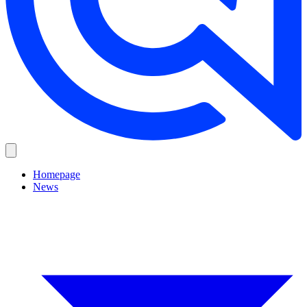
Homepage
News