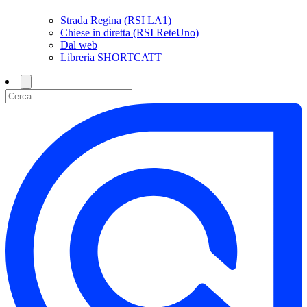
Strada Regina (RSI LA1)
Chiese in diretta (RSI ReteUno)
Dal web
Libreria SHORTCATT