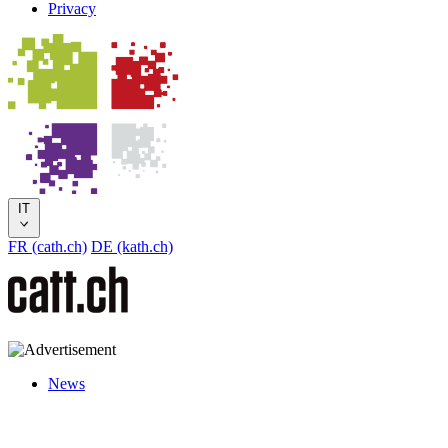
Privacy
IT
FR (cath.ch)
DE (kath.ch)
News