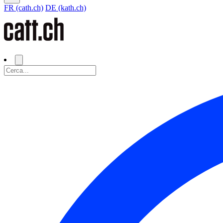
FR (cath.ch)
DE (kath.ch)