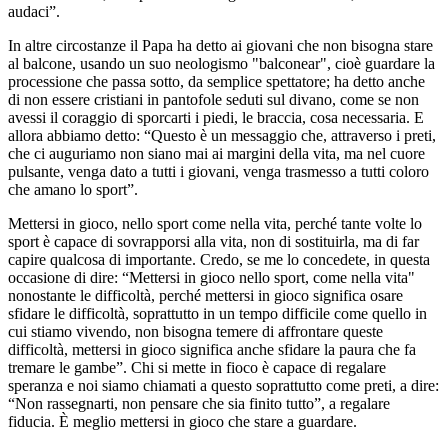
audaci”.
In altre circostanze il Papa ha detto ai giovani che non bisogna stare
al balcone, usando un suo neologismo "balconear", cioè guardare la
processione che passa sotto, da semplice spettatore; ha detto anche
di non essere cristiani in pantofole seduti sul divano, come se non
avessi il coraggio di sporcarti i piedi, le braccia, cosa necessaria. E
allora abbiamo detto: “Questo è un messaggio che, attraverso i preti,
che ci auguriamo non siano mai ai margini della vita, ma nel cuore
pulsante, venga dato a tutti i giovani, venga trasmesso a tutti coloro
che amano lo sport”.
Mettersi in gioco, nello sport come nella vita, perché tante volte lo
sport è capace di sovrapporsi alla vita, non di sostituirla, ma di far
capire qualcosa di importante. Credo, se me lo concedete, in questa
occasione di dire: “Mettersi in gioco nello sport, come nella vita"
nonostante le difficoltà, perché mettersi in gioco significa osare
sfidare le difficoltà, soprattutto in un tempo difficile come quello in
cui stiamo vivendo, non bisogna temere di affrontare queste
difficoltà, mettersi in gioco significa anche sfidare la paura che fa
tremare le gambe”. Chi si mette in fioco è capace di regalare
speranza e noi siamo chiamati a questo soprattutto come preti, a dire:
“Non rassegnarti, non pensare che sia finito tutto”, a regalare
fiducia. È meglio mettersi in gioco che stare a guardare.