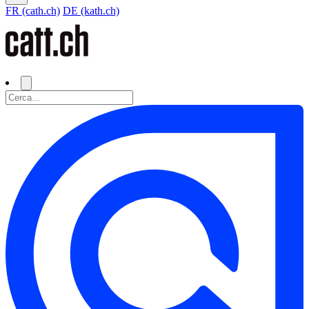
FR (cath.ch)
DE (kath.ch)