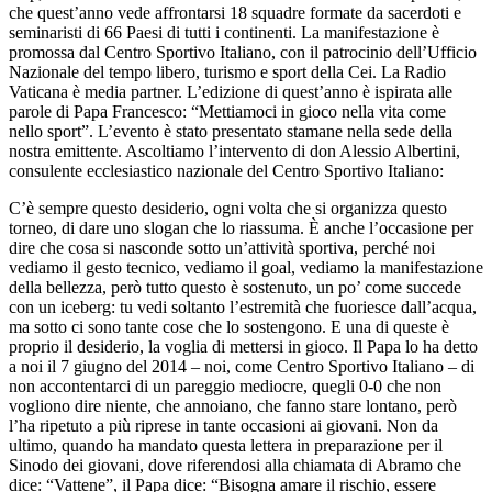
che quest’anno vede affrontarsi 18 squadre formate da sacerdoti e
seminaristi di 66 Paesi di tutti i continenti. La manifestazione è
promossa dal Centro Sportivo Italiano, con il patrocinio dell’Ufficio
Nazionale del tempo libero, turismo e sport della Cei. La Radio
Vaticana è media partner. L’edizione di quest’anno è ispirata alle
parole di Papa Francesco: “Mettiamoci in gioco nella vita come
nello sport”. L’evento è stato presentato stamane nella sede della
nostra emittente. Ascoltiamo l’intervento di don Alessio Albertini,
consulente ecclesiastico nazionale del Centro Sportivo Italiano:
C’è sempre questo desiderio, ogni volta che si organizza questo
torneo, di dare uno slogan che lo riassuma. È anche l’occasione per
dire che cosa si nasconde sotto un’attività sportiva, perché noi
vediamo il gesto tecnico, vediamo il goal, vediamo la manifestazione
della bellezza, però tutto questo è sostenuto, un po’ come succede
con un iceberg: tu vedi soltanto l’estremità che fuoriesce dall’acqua,
ma sotto ci sono tante cose che lo sostengono. E una di queste è
proprio il desiderio, la voglia di mettersi in gioco. Il Papa lo ha detto
a noi il 7 giugno del 2014 – noi, come Centro Sportivo Italiano – di
non accontentarci di un pareggio mediocre, quegli 0-0 che non
vogliono dire niente, che annoiano, che fanno stare lontano, però
l’ha ripetuto a più riprese in tante occasioni ai giovani. Non da
ultimo, quando ha mandato questa lettera in preparazione per il
Sinodo dei giovani, dove riferendosi alla chiamata di Abramo che
dice: “Vattene”, il Papa dice: “Bisogna amare il rischio, essere