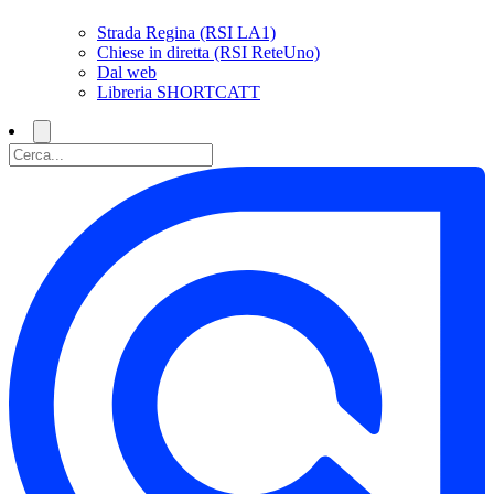
Strada Regina (RSI LA1)
Chiese in diretta (RSI ReteUno)
Dal web
Libreria SHORTCATT