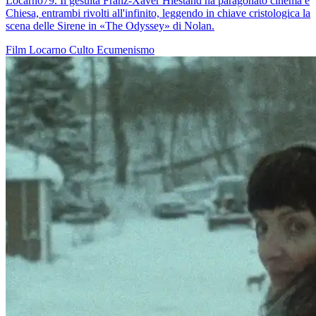
Locarno79. Il gesuita Franz-Xaver Hiestand ha paragonato cinema e
Chiesa, entrambi rivolti all'infinito, leggendo in chiave cristologica la
scena delle Sirene in «The Odyssey» di Nolan.
Film
Locarno
Culto
Ecumenismo