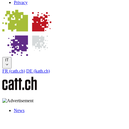
Privacy
IT
FR (cath.ch)
DE (kath.ch)
News