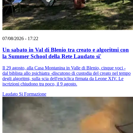
07/08/2026 - 17:22
Un sabato in Val di Blenio tra creato e algoritmi con
la Summer School della Rete Laudato si'
Il 29 agosto, alla Casa Montanina in Valle di Blenio, cinque voci -
dal biblista allo psichiatra -discutono di custodia del creato nel tempo
degli algoritmi, sulla scia dell'enciclica firmata da Leone XIV. Le
iscrizioni chiudono tra poco, il 9 agosto.
Laudato Si
Formazione