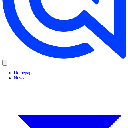
Homepage
News