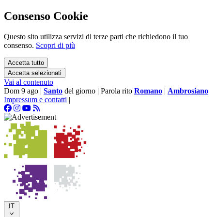
Consenso Cookie
Questo sito utilizza servizi di terze parti che richiedono il tuo
consenso.
Scopri di più
Accetta tutto
Accetta selezionati
Vai al contenuto
Dom 9 ago
|
Santo
del giorno
|
Parola rito
Romano
|
Ambrosiano
Impressum e contatti
|
IT