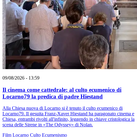
09/08/2026 - 13:59
Il cinema come cattedrale: al culto ecumenico di
Locarno79 la predica di padre Hiestand
Alla Chiesa nuova di Locarno si è tenuto il culto ecumenico di
Locarno79. Il gesuita Franz-Xaver Hiestand ha paragonato cinema e
Chiesa, entrambi rivolti all'infinito, leggendo in chiave cristologica la
scena delle Sirene in «The Odyssey» di Nolan.
Film
Locarno
Culto
Ecumenismo