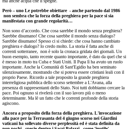
ma anche acqua che li spegne.
Però – uno Le potrebbe obiettare - anche partendo dal 1986
non sembra che la forza della preghiera per la pace si sia
manifestata con grande regolarità…
Non sono d’accordo. Che cosa sarebbe il mondo senza preghiera?
Sarebbe disumano! Che cosa sarebbe il mondo senza dialogo?
Sarebbe disumano! Spesso ci si chiede: che cosa hanno cambiato
preghiera e dialogo? Io credo molto. La storia è fatta anche di
correnti sotterranee, non è solo la cronaca gridata dei giornali. Un
buon esempio, tanto recente quanto importante, è dato da quel che si
è messo in moto tra Cuba e Stati Uniti. Il Papa lì ha avuto un ruolo
importante. Anche la Comunità di Sant'Egidio ha ben seminato
silenziosamente, mostrando che si poteva essere cristiani leali con il
proprio Paese. Ricordo a tale proposito la grande preghiera
interreligiosa pubblica dello scorso settembre a L'Avana, alla
presenza di rappresentanti dello Stato. Noi tutti dobbiamo cercare la
pace. Poi ognuno si rivelerà con il suo lavoro più o meno
determinante. Ma lè un fatto che le correnti profonde della storia
agiscono.
Ancora a proposito della forza della preghiera. L'invocazione
alla pace per la Terrasanta del 4 giugno scorso nei Giardini
vaticani ha sollevato diverse perplessità ed è stata definita da
non pochi - specie dentro i Sacri Palazzi - come 'inutile',