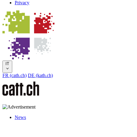
Privacy
IT
FR (cath.ch)
DE (kath.ch)
News