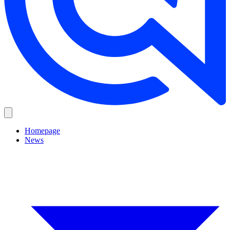
Homepage
News