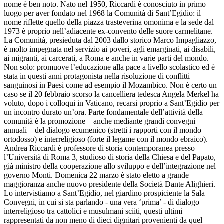
nome è ben noto. Nato nel 1950, Riccardi è conosciuto in primo
luogo per aver fondato nel 1968 la Comunità di Sant’Egidio: il
nome riflette quello della piazza trasteverina omonima e la sede dal
1973 è proprio nell’adiacente ex-convento delle suore carmelitane.
La Comunità, presieduta dal 2003 dallo storico Marco Impagliazzo,
è molto impegnata nel servizio ai poveri, agli emarginati, ai disabili,
ai migranti, ai carcerati, a Roma e anche in varie parti del mondo.
Non solo: promuove l’educazione alla pace a livello scolastico ed è
stata in questi anni protagonista nella risoluzione di conflitti
sanguinosi in Paesi come ad esempio il Mozambico. Non è certo un
caso se il 20 febbraio scorso la cancelliera tedesca Angela Merkel ha
voluto, dopo i colloqui in Vaticano, recarsi proprio a Sant’Egidio per
un incontro durato un’ora. Parte fondamentale dell’attività della
comunità è la promozione – anche mediante grandi convegni
annuali – del dialogo ecumenico (stretti i rapporti con il mondo
ortodosso) e interreligioso (forte il legame con il mondo ebraico).
Andrea Riccardi è professore di storia contemporanea presso
l’Università di Roma 3, studioso di storia della Chiesa e del Papato,
già ministro della cooperazione allo sviluppo e dell’integrazione nel
governo Monti. Domenica 22 marzo è stato eletto a grande
maggioranza anche nuovo presidente della Società Dante Alighieri.
Lo intervistiamo a Sant’Egidio, nel giardino prospiciente la Sala
Convegni, in cui si sta parlando - una vera ‘prima’ - di dialogo
interreligioso tra cattolici e musulmani sciiti, questi ultimi
rappresentati da non meno di dieci dignitari provenienti da quel