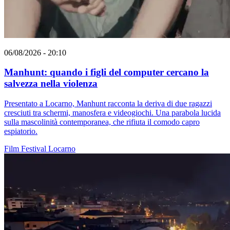
06/08/2026 - 20:10
Manhunt: quando i figli del computer cercano la
salvezza nella violenza
Presentato a Locarno, Manhunt racconta la deriva di due ragazzi
cresciuti tra schermi, manosfera e videogiochi. Una parabola lucida
sulla mascolinità contemporanea, che rifiuta il comodo capro
espiatorio.
Film
Festival
Locarno