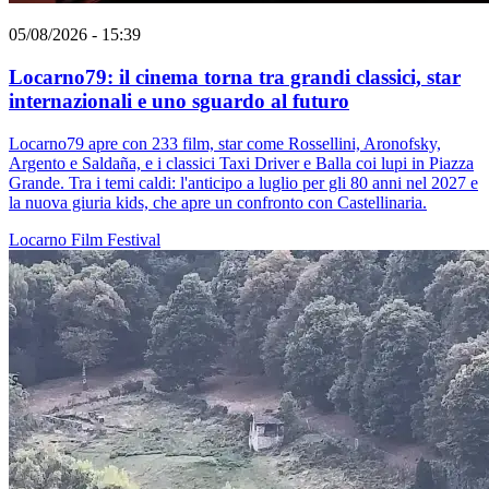
05/08/2026 - 15:39
Locarno79: il cinema torna tra grandi classici, star
internazionali e uno sguardo al futuro
Locarno79 apre con 233 film, star come Rossellini, Aronofsky,
Argento e Saldaña, e i classici Taxi Driver e Balla coi lupi in Piazza
Grande. Tra i temi caldi: l'anticipo a luglio per gli 80 anni nel 2027 e
la nuova giuria kids, che apre un confronto con Castellinaria.
Locarno
Film
Festival