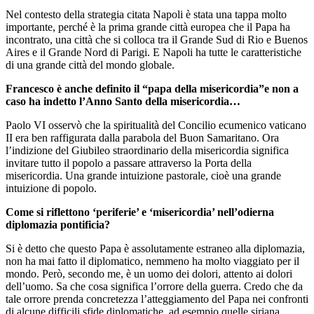
Nel contesto della strategia citata Napoli è stata una tappa molto
importante, perché è la prima grande città europea che il Papa ha
incontrato, una città che si colloca tra il Grande Sud di Rio e Buenos
Aires e il Grande Nord di Parigi. E Napoli ha tutte le caratteristiche
di una grande città del mondo globale.
Francesco è anche definito il “papa della misericordia”e non a
caso ha indetto l’Anno Santo della misericordia…
Paolo VI osservò che la spiritualità del Concilio ecumenico vaticano
II era ben raffigurata dalla parabola del Buon Samaritano. Ora
l’indizione del Giubileo straordinario della misericordia significa
invitare tutto il popolo a passare attraverso la Porta della
misericordia. Una grande intuizione pastorale, cioè una grande
intuizione di popolo.
Come si riflettono ‘periferie’ e ‘misericordia’ nell’odierna
diplomazia pontificia?
Si è detto che questo Papa è assolutamente estraneo alla diplomazia,
non ha mai fatto il diplomatico, nemmeno ha molto viaggiato per il
mondo. Però, secondo me, è un uomo dei dolori, attento ai dolori
dell’uomo. Sa che cosa significa l’orrore della guerra. Credo che da
tale orrore prenda concretezza l’atteggiamento del Papa nei confronti
di alcune difficili sfide diplomatiche, ad esempio quelle siriana,