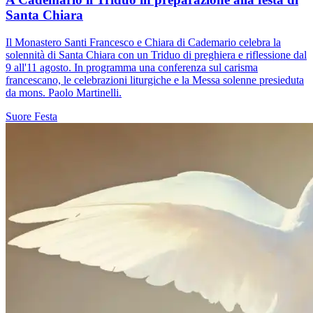
Santa Chiara
Il Monastero Santi Francesco e Chiara di Cademario celebra la
solennità di Santa Chiara con un Triduo di preghiera e riflessione dal
9 all'11 agosto. In programma una conferenza sul carisma
francescano, le celebrazioni liturgiche e la Messa solenne presieduta
da mons. Paolo Martinelli.
Suore
Festa