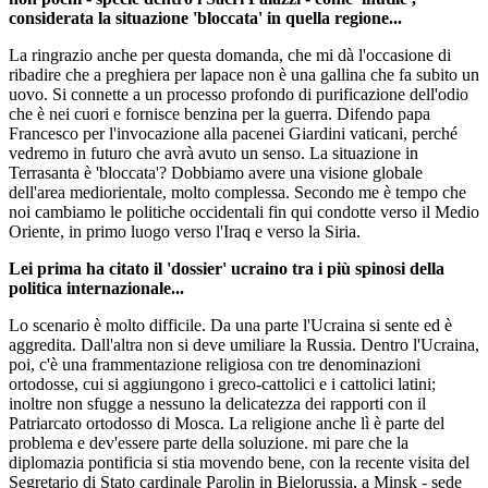
considerata la situazione 'bloccata' in quella regione...
La ringrazio anche per questa domanda, che mi dà l'occasione di
ribadire che a preghiera per lapace non è una gallina che fa subito un
uovo. Si connette a un processo profondo di purificazione dell'odio
che è nei cuori e fornisce benzina per la guerra. Difendo papa
Francesco per l'invocazione alla pacenei Giardini vaticani, perché
vedremo in futuro che avrà avuto un senso. La situazione in
Terrasanta è 'bloccata'? Dobbiamo avere una visione globale
dell'area mediorientale, molto complessa. Secondo me è tempo che
noi cambiamo le politiche occidentali fin qui condotte verso il Medio
Oriente, in primo luogo verso l'Iraq e verso la Siria.
Lei prima ha citato il 'dossier' ucraino tra i più spinosi della
politica internazionale...
Lo scenario è molto difficile. Da una parte l'Ucraina si sente ed è
aggredita. Dall'altra non si deve umiliare la Russia. Dentro l'Ucraina,
poi, c'è una frammentazione religiosa con tre denominazioni
ortodosse, cui si aggiungono i greco-cattolici e i cattolici latini;
inoltre non sfugge a nessuno la delicatezza dei rapporti con il
Patriarcato ortodosso di Mosca. La religione anche lì è parte del
problema e dev'essere parte della soluzione. mi pare che la
diplomazia pontificia si stia movendo bene, con la recente visita del
Segretario di Stato cardinale Parolin in Bielorussia, a Minsk - sede