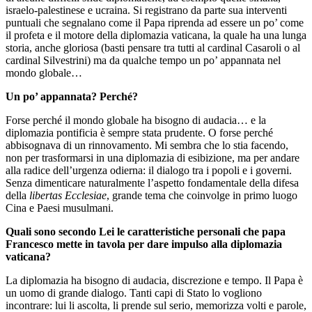
israelo-palestinese e ucraina. Si registrano da parte sua interventi
puntuali che segnalano come il Papa riprenda ad essere un po’ come
il profeta e il motore della diplomazia vaticana, la quale ha una lunga
storia, anche gloriosa (basti pensare tra tutti al cardinal Casaroli o al
cardinal Silvestrini) ma da qualche tempo un po’ appannata nel
mondo globale…
Un po’ appannata? Perché?
Forse perché il mondo globale ha bisogno di audacia… e la
diplomazia pontificia è sempre stata prudente. O forse perché
abbisognava di un rinnovamento. Mi sembra che lo stia facendo,
non per trasformarsi in una diplomazia di esibizione, ma per andare
alla radice dell’urgenza odierna: il dialogo tra i popoli e i governi.
Senza dimenticare naturalmente l’aspetto fondamentale della difesa
della
libertas Ecclesiae
, grande tema che coinvolge in primo luogo
Cina e Paesi musulmani.
Quali sono secondo Lei le caratteristiche personali che papa
Francesco mette in tavola per dare impulso alla diplomazia
vaticana?
La diplomazia ha bisogno di audacia, discrezione e tempo. Il Papa è
un uomo di grande dialogo. Tanti capi di Stato lo vogliono
incontrare: lui li ascolta, li prende sul serio, memorizza volti e parole,