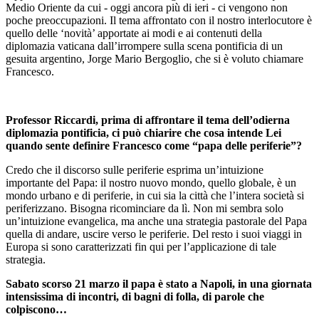
Medio Oriente da cui - oggi ancora più di ieri - ci vengono non
poche preoccupazioni. Il tema affrontato con il nostro interlocutore è
quello delle ‘novità’ apportate ai modi e ai contenuti della
diplomazia vaticana dall’irrompere sulla scena pontificia di un
gesuita argentino, Jorge Mario Bergoglio, che si è voluto chiamare
Francesco.
Professor Riccardi, prima di affrontare il tema dell’odierna
diplomazia pontificia, ci può chiarire che cosa intende Lei
quando sente definire Francesco come “papa delle periferie”?
Credo che il discorso sulle periferie esprima un’intuizione
importante del Papa: il nostro nuovo mondo, quello globale, è un
mondo urbano e di periferie, in cui sia la città che l’intera società si
periferizzano. Bisogna ricominciare da lì. Non mi sembra solo
un’intuizione evangelica, ma anche una strategia pastorale del Papa
quella di andare, uscire verso le periferie. Del resto i suoi viaggi in
Europa si sono caratterizzati fin qui per l’applicazione di tale
strategia.
Sabato scorso 21 marzo il papa è stato a Napoli, in una giornata
intensissima di incontri, di bagni di folla, di parole che
colpiscono…