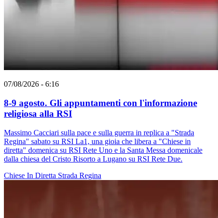
07/08/2026 - 6:16
8-9 agosto. Gli appuntamenti con l'informazione
religiosa alla RSI
Massimo Cacciari sulla pace e sulla guerra in replica a "Strada
Regina" sabato su RSI La1, una gioia che libera a "Chiese in
diretta" domenica su RSI Rete Uno e la Santa Messa domenicale
dalla chiesa del Cristo Risorto a Lugano su RSI Rete Due.
Chiese In Diretta
Strada Regina