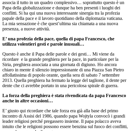
associa il tutto in un quadro complessivo… soprattutto questo è un
Papa della globalizzazione e dunque ha ben presenti i luoghi dei
conflitti. Si ha qui una nuova interessante sinergia tra la profezia
papale della pace e il lavoro quotidiano della diplomazia vaticana.
La mia sensazione è che quest’ultima sia chiamata a una nuova
presenza, a nuove attività.
E’ una profezia della pace, quella di papa Francesco, che
utilizza volentieri gesti e parole inusuali…
Questo è anche il Papa delle parole e dei gesti… Mi viene da
ricordare e la grande preghiera per la pace, in particolare per la
Siria, preghiera associata a una giornata di digiuno. Ho ancora
chiaro in mente il silenzio impressionante di una Piazza San Pietro
affollatissima di popolo orante, quella sera di sabato 7 settembre
2013. Quella preghiera ha fermato la legge del taglione, il dente per
dente che ci avrebbe portato in una pericolosa spirale di guerra.
La forza della preghiera è stata rivendicata da papa Francesco
anche in altre occasioni…
E’ giusto qui ricordare che tale forza era già alla base del primo
incontro di Assisi del 1986, quando papa Wojtyla convocò i grandi
leader religiosi perché pregassero insieme. Il papa polacco aveva
intuito che le religioni possono essere benzina sul fuoco dei conflitti,