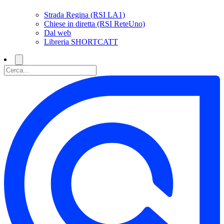
Strada Regina (RSI LA1)
Chiese in diretta (RSI ReteUno)
Dal web
Libreria SHORTCATT