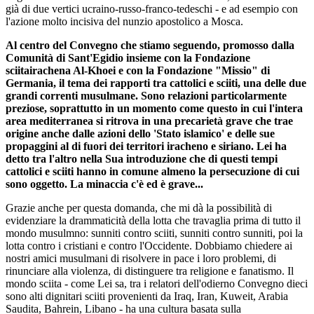
già di due vertici ucraino-russo-franco-tedeschi - e ad esempio con
l'azione molto incisiva del nunzio apostolico a Mosca.
Al centro del Convegno che stiamo seguendo, promosso dalla
Comunità di Sant'Egidio insieme con la Fondazione
sciitairachena Al-Khoei e con la Fondazione "Missio" di
Germania, il tema dei rapporti tra cattolici e sciiti, una delle due
grandi correnti musulmane. Sono relazioni particolarmente
preziose, soprattutto in un momento come questo in cui l'intera
area mediterranea si ritrova in una precarietà grave che trae
origine anche dalle azioni dello 'Stato islamico' e delle sue
propaggini al di fuori dei territori iracheno e siriano. Lei ha
detto tra l'altro nella Sua introduzione che di questi tempi
cattolici e sciiti hanno in comune almeno la persecuzione di cui
sono oggetto. La minaccia c'è ed è grave...
Grazie anche per questa domanda, che mi dà la possibilità di
evidenziare la drammaticità della lotta che travaglia prima di tutto il
mondo musulmno: sunniti contro sciiti, sunniti contro sunniti, poi la
lotta contro i cristiani e contro l'Occidente. Dobbiamo chiedere ai
nostri amici musulmani di risolvere in pace i loro problemi, di
rinunciare alla violenza, di distinguere tra religione e fanatismo. Il
mondo sciita - come Lei sa, tra i relatori dell'odierno Convegno dieci
sono alti dignitari sciiti provenienti da Iraq, Iran, Kuweit, Arabia
Saudita, Bahrein, Libano - ha una cultura basata sulla