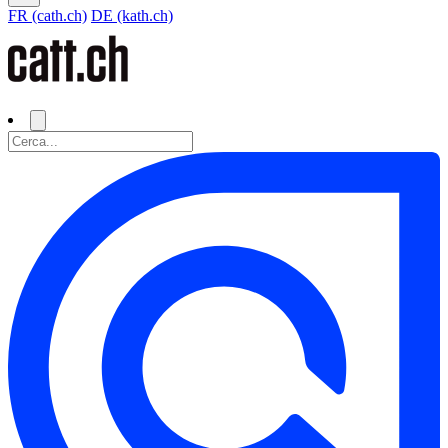
FR (cath.ch)
DE (kath.ch)