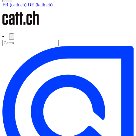
FR (cath.ch)
DE (kath.ch)