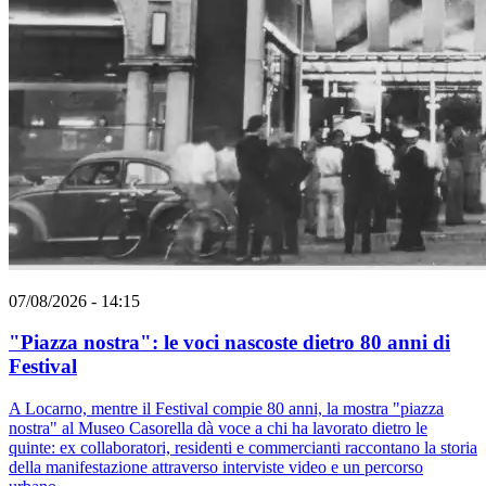
07/08/2026 - 14:15
"Piazza nostra": le voci nascoste dietro 80 anni di
Festival
A Locarno, mentre il Festival compie 80 anni, la mostra "piazza
nostra" al Museo Casorella dà voce a chi ha lavorato dietro le
quinte: ex collaboratori, residenti e commercianti raccontano la storia
della manifestazione attraverso interviste video e un percorso