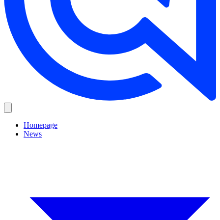
Homepage
News