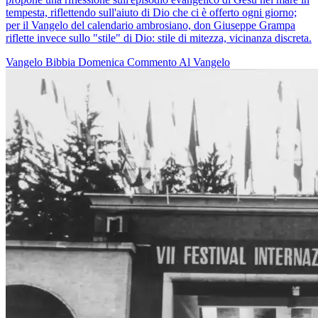
tempesta, riflettendo sull'aiuto di Dio che ci è offerto ogni giorno;
per il Vangelo del calendario ambrosiano, don Giuseppe Grampa
riflette invece sullo "stile" di Dio: stile di mitezza, vicinanza discreta.
Vangelo
Bibbia
Domenica
Commento Al Vangelo