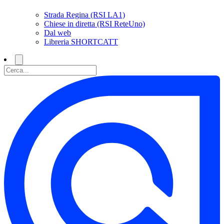
Strada Regina (RSI LA1)
Chiese in diretta (RSI ReteUno)
Dal web
Libreria SHORTCATT