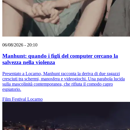
06/08/2026 - 20:10
Manhunt: quando i figli del computer cercano la
salvezza nella violenza
Presentato a Locarno, Manhunt racconta la deriva di due ragazzi
cresciuti tra schermi, manosfera e videogiochi. Una parabola lucida
sulla mascolinità contemporanea, che rifiuta il comodo capro
espiatorio.
Film
Festival
Locarno