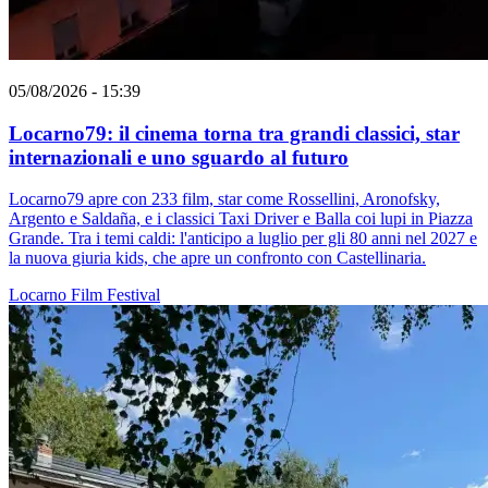
05/08/2026 - 15:39
Locarno79: il cinema torna tra grandi classici, star
internazionali e uno sguardo al futuro
Locarno79 apre con 233 film, star come Rossellini, Aronofsky,
Argento e Saldaña, e i classici Taxi Driver e Balla coi lupi in Piazza
Grande. Tra i temi caldi: l'anticipo a luglio per gli 80 anni nel 2027 e
la nuova giuria kids, che apre un confronto con Castellinaria.
Locarno
Film
Festival