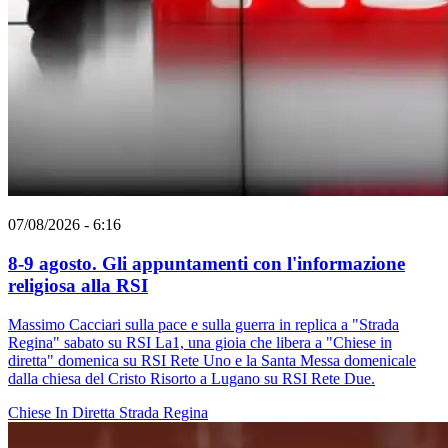
07/08/2026 - 6:16
8-9 agosto. Gli appuntamenti con l'informazione
religiosa alla RSI
Massimo Cacciari sulla pace e sulla guerra in replica a "Strada
Regina" sabato su RSI La1, una gioia che libera a "Chiese in
diretta" domenica su RSI Rete Uno e la Santa Messa domenicale
dalla chiesa del Cristo Risorto a Lugano su RSI Rete Due.
Chiese In Diretta
Strada Regina