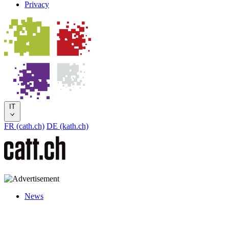
Privacy
IT
FR (cath.ch)
DE (kath.ch)
News