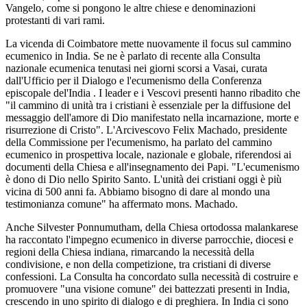
Vangelo, come si pongono le altre chiese e denominazioni
protestanti di vari rami.
La vicenda di Coimbatore mette nuovamente il focus sul cammino
ecumenico in India. Se ne è parlato di recente alla Consulta
nazionale ecumenica tenutasi nei giorni scorsi a Vasai, curata
dall'Ufficio per il Dialogo e l'ecumenismo della Conferenza
episcopale del'India . I leader e i Vescovi presenti hanno ribadito che
"il cammino di unità tra i cristiani è essenziale per la diffusione del
messaggio dell'amore di Dio manifestato nella incarnazione, morte e
risurrezione di Cristo". L'Arcivescovo Felix Machado, presidente
della Commissione per l'ecumenismo, ha parlato del cammino
ecumenico in prospettiva locale, nazionale e globale, riferendosi ai
documenti della Chiesa e all'insegnamento dei Papi. "L'ecumenismo
è dono di Dio nello Spirito Santo. L'unità dei cristiani oggi è più
vicina di 500 anni fa. Abbiamo bisogno di dare al mondo una
testimonianza comune" ha affermato mons. Machado.
Anche Silvester Ponnumutham, della Chiesa ortodossa malankarese
ha raccontato l'impegno ecumenico in diverse parrocchie, diocesi e
regioni della Chiesa indiana, rimarcando la necessità della
condivisione, e non della competizione, tra cristiani di diverse
confessioni. La Consulta ha concordato sulla necessità di costruire e
promuovere "una visione comune" dei battezzati presenti in India,
crescendo in uno spirito di dialogo e di preghiera. In India ci sono