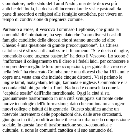
Coimbatore, nello stato del Tamil Nadu , una delle diocesi più
antiche dell'India, ha deciso di incrementare le visite pastorali da
parte di sacerdoti e religiosi alle famiglie cattoliche, per vivere un
tempo di condivisione di preghiera comune.
Parlando a Fides, il Vescovo Tommaso Lephonse, che guida la
comunità di Coimbatore, ha segnalato che "sono diversi i casi di
famiglie cattoliche della diocesi che si stanno unendo ad altre
Chiese: è una questione di grande preoccupazione". La Chiesa
cattolica si è sforzata di analizzare il fenomeno: "Si è deciso di agire,
ponendolo come urgenza pastorale" ha detto il Vescovo. Lo scopo è
"rafforzare il collegamento tra il clero e i fedeli laici, per conoscere e
comprendere meglio le loro preoccupazioni, per guidarli a crescere
nella fede" ha rimarcato.Coimbatore è una diocesi che ha 161 anni e
copre una vasta area che include cinque distretti . Vi si parlano le
lingue tamil, malayalam, telugu, kannada e inglese. Coimbatore è la
seconda città più grande in Tamil Nadu ed è conosciuta come la
"capitale tessile" dell'India meridionale. Oggi la città si sta
gradualmente trasformando in una città sviluppata sul fronte delle
nuove tecnologie dell'informazione, dato che continuano a sorgere
nuovi college e istituti di ingegneria. Questo significa anche un
notevole incremento delle popolazioni che, dalle aree circostanti,
giungono in città, modificandone il tessuto urbano e la composizione
sociale. In questa fase di trasformazione socio-economica e
culturale, si pone la comunità cattolica e il suo annuncio del