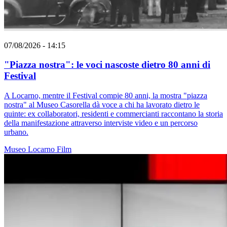
07/08/2026 - 14:15
"Piazza nostra": le voci nascoste dietro 80 anni di
Festival
A Locarno, mentre il Festival compie 80 anni, la mostra "piazza
nostra" al Museo Casorella dà voce a chi ha lavorato dietro le
quinte: ex collaboratori, residenti e commercianti raccontano la storia
della manifestazione attraverso interviste video e un percorso
urbano.
Museo
Locarno
Film