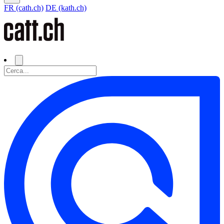
FR (cath.ch)
DE (kath.ch)