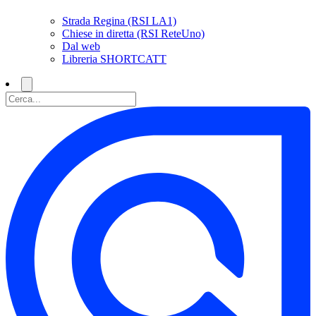
Strada Regina (RSI LA1)
Chiese in diretta (RSI ReteUno)
Dal web
Libreria SHORTCATT