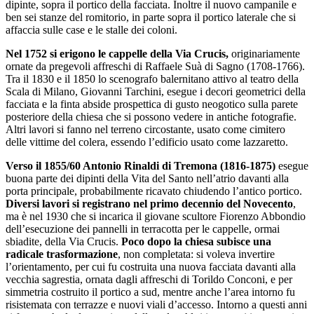
dipinte, sopra il portico della facciata. Inoltre il nuovo campanile e
ben sei stanze del romitorio, in parte sopra il portico laterale che si
affaccia sulle case e le stalle dei coloni.
Nel 1752 si erigono le cappelle della Via Crucis,
originariamente
ornate da pregevoli affreschi di Raffaele Suà di Sagno (1708-1766).
Tra il 1830 e il 1850 lo scenografo balernitano attivo al teatro della
Scala di Milano, Giovanni Tarchini, esegue i decori geometrici della
facciata e la finta abside prospettica di gusto neogotico sulla parete
posteriore della chiesa che si possono vedere in antiche fotografie.
Altri lavori si fanno nel terreno circostante, usato come cimitero
delle vittime del colera, essendo l’edificio usato come lazzaretto.
Verso il 1855/60 Antonio Rinaldi di Tremona (1816-1875)
esegue
buona parte dei dipinti della Vita del Santo nell’atrio davanti alla
porta principale, probabilmente ricavato chiudendo l’antico portico.
Diversi lavori si registrano nel primo decennio del Novecento
,
ma è nel 1930 che si incarica il giovane scultore Fiorenzo Abbondio
dell’esecuzione dei pannelli in terracotta per le cappelle, ormai
sbiadite, della Via Crucis.
Poco dopo la chiesa subisce una
radicale trasformazione
, non completata: si voleva invertire
l’orientamento, per cui fu costruita una nuova facciata davanti alla
vecchia sagrestia, ornata dagli affreschi di Torildo Conconi, e per
simmetria costruito il portico a sud, mentre anche l’area intorno fu
risistemata con terrazze e nuovi viali d’accesso. Intorno a questi anni