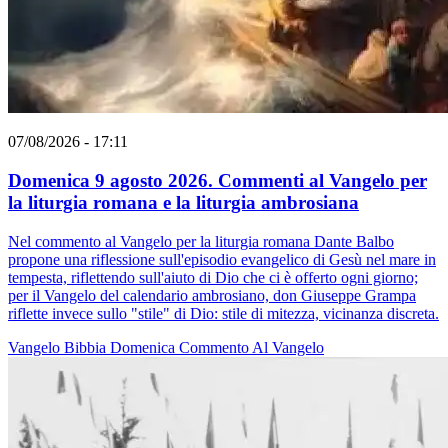
07/08/2026 - 17:11
Domenica 9 agosto 2026. Commenti al Vangelo per
la liturgia romana e la liturgia ambrosiana
Nel commento al Vangelo per la liturgia romana Dante Balbo
propone una riflessione sull'episodio evangelico di Gesù nel mare in
tempesta, riflettendo sull'aiuto di Dio che ci è offerto ogni giorno;
per il Vangelo del calendario ambrosiano, don Giuseppe Grampa
riflette invece sullo "stile" di Dio: stile di mitezza, vicinanza discreta.
Vangelo
Bibbia
Domenica
Commento Al Vangelo