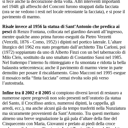
si fece anche la decorazione della volta. Altri interventi importanti
nel 1948: gli affreschi del Conconi furono strappati dalla facciata
(ora se ne vedono i resti nel locale retrostante la facciata), e si pose il
pavimento di marmo.
Risale invece al 1956 la statua di Sant’Antonio che predica ai
pesci
di Renzo Fontana, collocata nel giardino davanti all’ingresso,
mentre qualche anno prima furono eseguiti da Pietro Verzetti
(Vercelli, 1876 - Como, 1952) i dipinti nel portico laterale. L’altare
liturgico del 1962 era stato progettato dall’architetto Tita Carloni, poi
(1972) soppiantato da uno di Alberto Finzi con un bel tabernacolo di
Milo Cleis, sostituito da uno smaltato di Costantino Sassi nel 1985.
Nel frattempo l’interno fu ritinteggiato e fu smontata e ridotta la bella
balaustra settecentesca; anche il pavimento di marmo viene in parte
demolito per posare il riscaldamento. Gino Macconi nel 1995 esegue
il mosaico nella “finta facciata” ormai rivolta solo più verso
l’autostrada.
Infine tra il 2002 e il 2005
si compiono diversi lavori di restauro a
numerose opere pregevoli non solo presenti nell’oratorio (la statua
del Santo, il Crocifisso antico, numerosi dipinti, la cappella, gli
arredi, ecc.), ma anche alcuni già da tempo trasferiti nella Nunziatura
ma sicuramente provenienti da Sant’Antonio. Tra questi meritano
almeno una breve segnalazione la già pala d’altare della fine del
Cinquecento con Maria, Giovanni e prelato ai piedi della croce