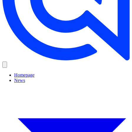
Homepage
News