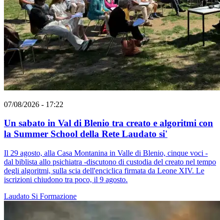
07/08/2026 - 17:22
Un sabato in Val di Blenio tra creato e algoritmi con
la Summer School della Rete Laudato si'
Il 29 agosto, alla Casa Montanina in Valle di Blenio, cinque voci -
dal biblista allo psichiatra -discutono di custodia del creato nel tempo
degli algoritmi, sulla scia dell'enciclica firmata da Leone XIV. Le
iscrizioni chiudono tra poco, il 9 agosto.
Laudato Si
Formazione