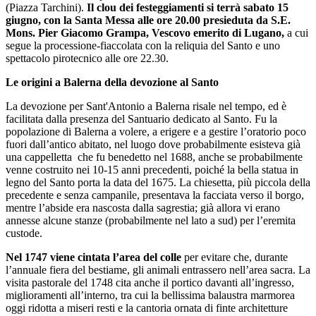
(Piazza Tarchini).
Il clou dei festeggiamenti si terrà sabato 15
giugno, con la Santa Messa alle ore 20.00 presieduta da S.E.
Mons. Pier Giacomo Grampa, Vescovo emerito di Lugano,
a cui
segue la processione-fiaccolata con la reliquia del Santo e uno
spettacolo pirotecnico alle ore 22.30.
Le origini a Balerna della devozione al Santo
La devozione per Sant'Antonio a Balerna risale nel tempo, ed è
facilitata dalla presenza del Santuario dedicato al Santo. Fu la
popolazione di Balerna a volere, a erigere e a gestire l’oratorio poco
fuori dall’antico abitato, nel luogo dove probabilmente esisteva già
una cappelletta che fu benedetto nel 1688, anche se probabilmente
venne costruito nei 10-15 anni precedenti, poiché la bella statua in
legno del Santo porta la data del 1675. La chiesetta, più piccola della
precedente e senza campanile, presentava la facciata verso il borgo,
mentre l’abside era nascosta dalla sagrestia; già allora vi erano
annesse alcune stanze (probabilmente nel lato a sud) per l’eremita
custode.
Nel 1747 viene cintata l’area del colle
per evitare che, durante
l’annuale fiera del bestiame, gli animali entrassero nell’area sacra. La
visita pastorale del 1748 cita anche il portico davanti all’ingresso,
miglioramenti all’interno, tra cui la bellissima balaustra marmorea
oggi ridotta a miseri resti e la cantoria ornata di finte architetture