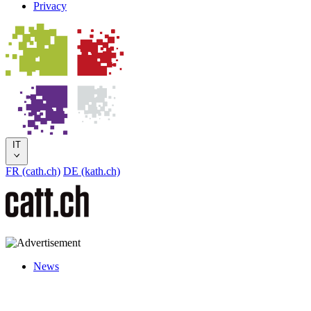
Privacy
IT
FR (cath.ch)
DE (kath.ch)
News