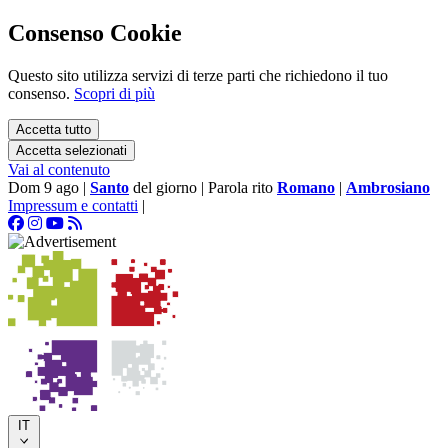
Consenso Cookie
Questo sito utilizza servizi di terze parti che richiedono il tuo
consenso.
Scopri di più
Accetta tutto
Accetta selezionati
Vai al contenuto
Dom 9 ago
|
Santo
del giorno
|
Parola rito
Romano
|
Ambrosiano
Impressum e contatti
|
IT