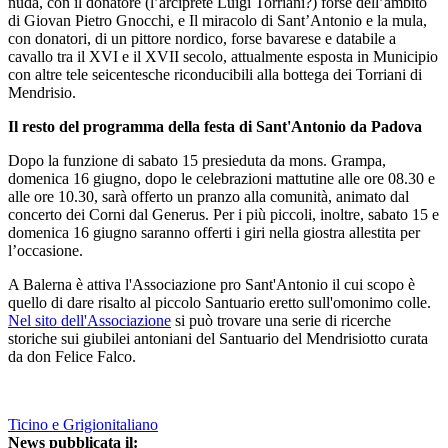
nuda, con il donatore (l’arciprete Luigi Torriani?) forse dell’ambito
di Giovan Pietro Gnocchi, e Il miracolo di Sant’Antonio e la mula,
con donatori, di un pittore nordico, forse bavarese e databile a
cavallo tra il XVI e il XVII secolo, attualmente esposta in Municipio
con altre tele seicentesche riconducibili alla bottega dei Torriani di
Mendrisio.
Il resto del programma della festa di Sant'Antonio da Padova
Dopo la funzione di sabato 15 presieduta da mons. Grampa,
domenica 16 giugno, dopo le celebrazioni mattutine alle ore 08.30 e
alle ore 10.30, sarà offerto un pranzo alla comunità, animato dal
concerto dei Corni dal Generus. Per i più piccoli, inoltre, sabato 15 e
domenica 16 giugno saranno offerti i giri nella giostra allestita per
l’occasione.
A Balerna è attiva l'Associazione pro Sant'Antonio il cui scopo è
quello di dare risalto al piccolo Santuario eretto sull'omonimo colle.
Nel sito dell'Associazione
si può trovare una serie di ricerche
storiche sui giubilei antoniani del Santuario del Mendrisiotto curata
da don Felice Falco.
Ticino e Grigionitaliano
News pubblicata il: