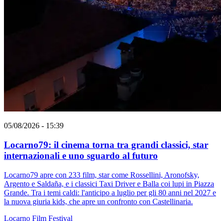
05/08/2026 - 15:39
Locarno79: il cinema torna tra grandi classici, star
internazionali e uno sguardo al futuro
Locarno79 apre con 233 film, star come Rossellini, Aronofsky,
Argento e Saldaña, e i classici Taxi Driver e Balla coi lupi in Piazza
Grande. Tra i temi caldi: l'anticipo a luglio per gli 80 anni nel 2027 e
la nuova giuria kids, che apre un confronto con Castellinaria.
Locarno
Film
Festival