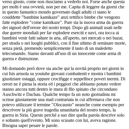
verso giusto, come non riusciamo a vederlo noi. Forse anche questa
per molti è una ovvietà, non per me. Capita di leggere da giorni che
in questo fantastico mondo governato dagli adulti ci siano le
cosiddette "bambine kamikaze" anzi rettifico bimbe che vengono
fatte esplodere "come kamikaze". Pare sia la nuova arma da guerra
dei signori dell'orrore dei nostri tempi. Dopo gli animali usati nelle
due guerre mondiali per far esplodere eserciti e navi, ora tocca ai
bambini venir fatti saltare in aria, all'aperto, nei mercati o nei bazar,
per strada o nei luoghi pubblici, con il fine ultimo di seminare morte,
senza pietà, premendo semplicemente il tasto di un maledetto
telecomando. Siamo davanti all'uso di un innocente come arma di
guerra e distruzione.
Mi domando però dove sia anche qui la novità proprio nei giorni in
cui Isis arruola su youtube giovani combattenti e mostra i bambini
giustiziare ostaggi, oppure crocifigge e seppellisce poveri inermi. Di
orrori ne è piena la storia ed i peggiori che abbiamo potuto vedere
stanno ancora tutti dentro le mura di filo spinato che circondano
Auschwitz e Dachau. Qualche tempo fa un noto giornalista mi
scrisse giustamente una mail contrariata in cui affermava che non
potevo utilizzare il termine "Olocausto" neanche come esempio per
descrivere la più grave tragedia umanitaria del nostro tempo, la
guerra in Siria. Questo perché a suo dire quella parola descrive solo
e soltanto quell'evento. Mi sono scusato con lui, aveva ragione.
Bisogna saper pesare le parole.