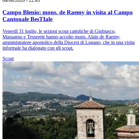
04/08/2026 - 22:43
Campo Blenio: mons. de Raemy in visita al Campo
Cantonale BesTIale
Venerdì 31 luglio, le sezioni scout cattoliche di Giubiasco,
Massagno e Tesserete hanno accolto mons. Alain de Raemy,
amministratore apostolico della Diocesi di Lugano, che in una visita
informale ha dialogato con gli scout.
Scout