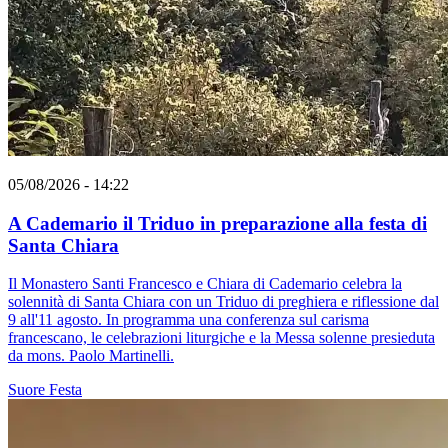
05/08/2026 - 14:22
A Cademario il Triduo in preparazione alla festa di
Santa Chiara
Il Monastero Santi Francesco e Chiara di Cademario celebra la
solennità di Santa Chiara con un Triduo di preghiera e riflessione dal
9 all'11 agosto. In programma una conferenza sul carisma
francescano, le celebrazioni liturgiche e la Messa solenne presieduta
da mons. Paolo Martinelli.
Suore
Festa