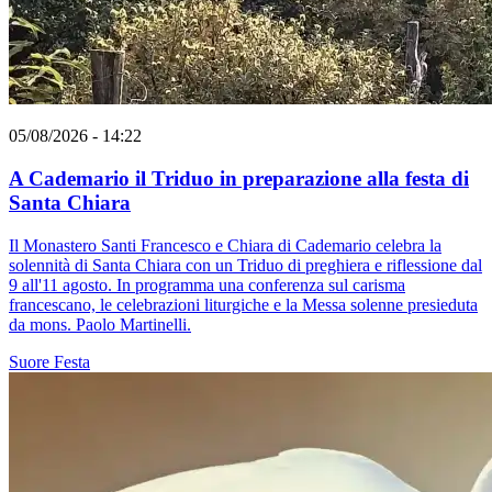
05/08/2026 - 14:22
A Cademario il Triduo in preparazione alla festa di
Santa Chiara
Il Monastero Santi Francesco e Chiara di Cademario celebra la
solennità di Santa Chiara con un Triduo di preghiera e riflessione dal
9 all'11 agosto. In programma una conferenza sul carisma
francescano, le celebrazioni liturgiche e la Messa solenne presieduta
da mons. Paolo Martinelli.
Suore
Festa