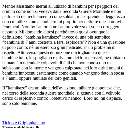
Mentre assistiamo inermi all'utilizzo di bambini per i peggiori dei
crimini come non si vedeva dalla Seconda Guerra Mondiale e non
parlo solo del reclutamento come soldati, mi sorprende la leggerezza
con cui utilizziamo alcuni termini proprio per definire questi nuovi
fenomeni. Non ho l'autorità ne l'autorevolezza di voler correggere
nessuno. Mi domando altresì perché trovo quasi ovunque la
definizione "bambina kamikaze" invece di una più semplice
"bambina di 7 anni costretta a farsi esplodere"? Non è una questione
di poco conto, nè un esercizio grammaticale. E' un problema di
rispetto. Attraverso questa definizione noi togliamo a queste
bambine tutto, le spogliamo e priviamo dei loro pensieri, ne rubiamo
l'umanità rendendole colpevoli di fatti che non conoscono ma
subiscono con la morte e vengono calpestate nei loro diritti umani di
bambine innocenti esattamente come quando vengono date in sposa
a 7 anni, oppure mutilate dei loro genitali.
Il "kamikaze" era un pilota dell'aviazione militare giapponese che,
nel corso della seconda guerra mondiale, si gettava con il velivolo
carico di esplosivo contro l'obiettivo nemico. Loro no, mi dispiace,
sono solo bambine.
Ticino e Grigionitaliano
News pubblicata il: