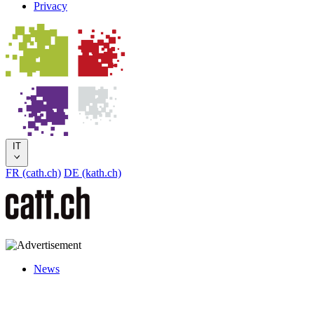
Privacy
IT
FR (cath.ch)
DE (kath.ch)
News