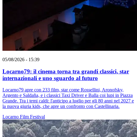
05/08/2026 - 15:39
Locarno79: il cinema torna tra grandi classici, star
internazionali e uno sguardo al futuro
Locarno79 apre con 233 film, star come Rossellini, Aronofsky,
Argento e Saldaña, e i classici Taxi Driver e Balla coi lupi in Piazza
Grande. Tra i temi caldi: l'anticipo a luglio per gli 80 anni nel 2027 e
la nuova giuria kids, che apre un confronto con Castellinaria.
Locarno
Film
Festival