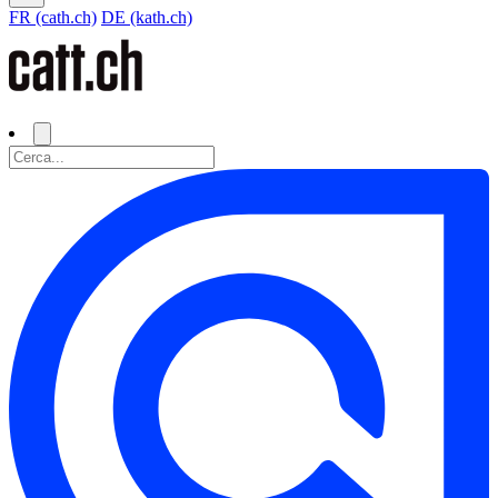
FR (cath.ch)
DE (kath.ch)