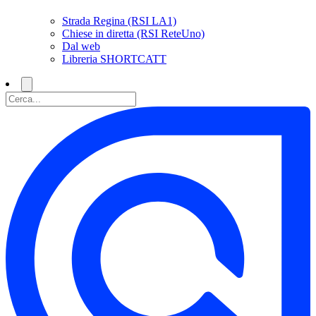
Strada Regina (RSI LA1)
Chiese in diretta (RSI ReteUno)
Dal web
Libreria SHORTCATT