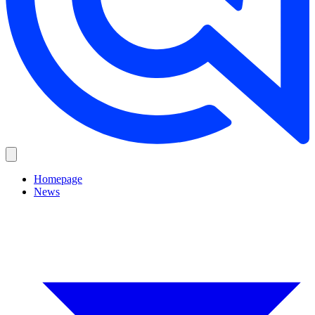
Homepage
News