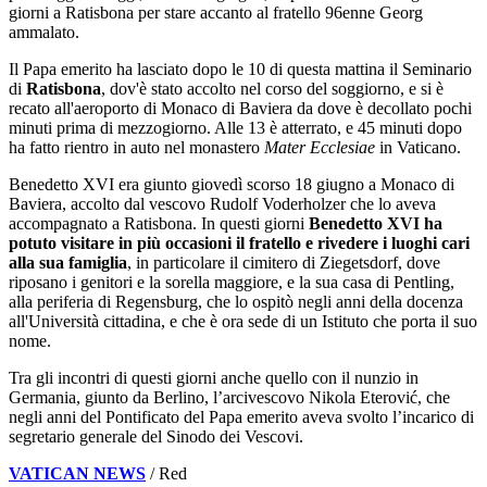
giorni a Ratisbona per stare accanto al fratello 96enne Georg
ammalato.
Il Papa emerito ha lasciato dopo le 10 di questa mattina il Seminario
di
Ratisbona
, dov'è stato accolto nel corso del soggiorno, e si è
recato all'aeroporto di Monaco di Baviera da dove è decollato pochi
minuti prima di mezzogiorno. Alle 13 è atterrato, e 45 minuti dopo
ha fatto rientro in auto nel monastero
Mater Ecclesiae
in Vaticano.
Benedetto XVI era giunto giovedì scorso 18 giugno a Monaco di
Baviera, accolto dal vescovo Rudolf Voderholzer che lo aveva
accompagnato a Ratisbona. In questi giorni
Benedetto XVI ha
potuto visitare in più occasioni il fratello e rivedere i luoghi cari
alla sua famiglia
, in particolare il cimitero di Ziegetsdorf, dove
riposano i genitori e la sorella maggiore, e la sua casa di Pentling,
alla periferia di Regensburg, che lo ospitò negli anni della docenza
all'Università cittadina, e che è ora sede di un Istituto che porta il suo
nome.
Tra gli incontri di questi giorni anche quello con il nunzio in
Germania, giunto da Berlino, l’arcivescovo Nikola Eterović, che
negli anni del Pontificato del Papa emerito aveva svolto l’incarico di
segretario generale del Sinodo dei Vescovi.
VATICAN NEWS
/ Red