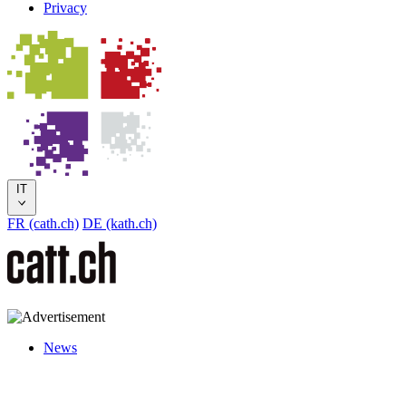
Privacy
IT
FR (cath.ch)
DE (kath.ch)
News