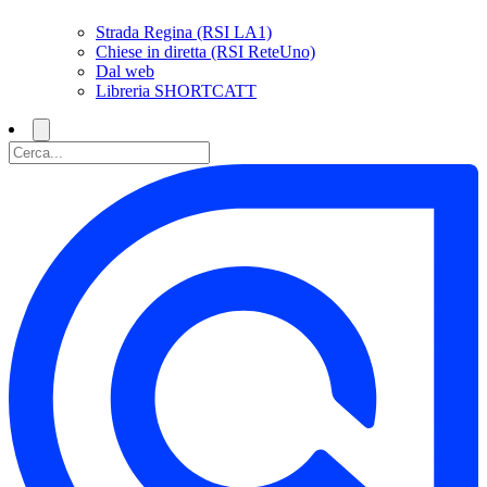
Strada Regina (RSI LA1)
Chiese in diretta (RSI ReteUno)
Dal web
Libreria SHORTCATT