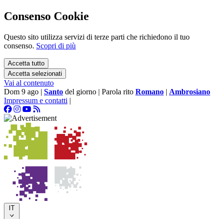
Consenso Cookie
Questo sito utilizza servizi di terze parti che richiedono il tuo
consenso.
Scopri di più
Accetta tutto
Accetta selezionati
Vai al contenuto
Dom 9 ago
|
Santo
del giorno
|
Parola rito
Romano
|
Ambrosiano
Impressum e contatti
|
IT