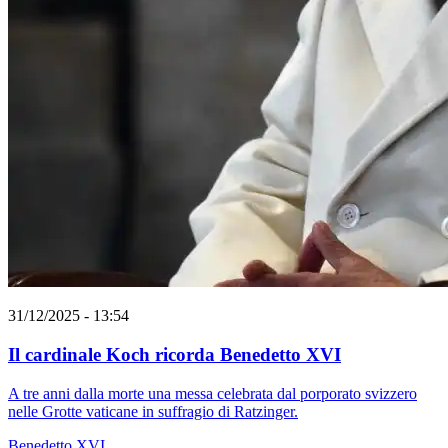
31/12/2025 - 13:54
Il cardinale Koch ricorda Benedetto XVI
A tre anni dalla morte una messa celebrata dal porporato svizzero
nelle Grotte vaticane in suffragio di Ratzinger.
Benedetto XVI