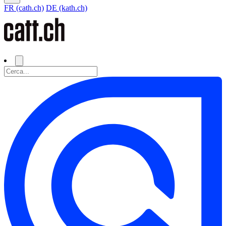
FR (cath.ch)
DE (kath.ch)