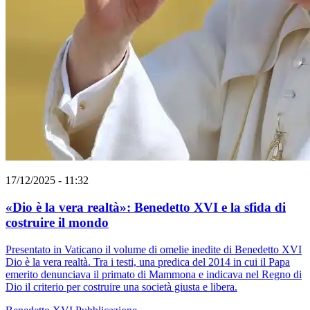
17/12/2025 - 11:32
«Dio è la vera realtà»: Benedetto XVI e la sfida di
costruire il mondo
Presentato in Vaticano il volume di omelie inedite di Benedetto XVI
Dio è la vera realtà. Tra i testi, una predica del 2014 in cui il Papa
emerito denunciava il primato di Mammona e indicava nel Regno di
Dio il criterio per costruire una società giusta e libera.