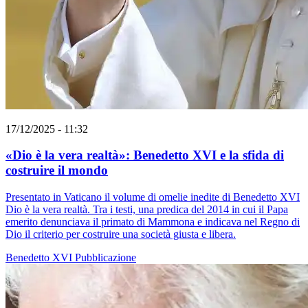
17/12/2025 - 11:32
«Dio è la vera realtà»: Benedetto XVI e la sfida di
costruire il mondo
Presentato in Vaticano il volume di omelie inedite di Benedetto XVI
Dio è la vera realtà. Tra i testi, una predica del 2014 in cui il Papa
emerito denunciava il primato di Mammona e indicava nel Regno di
Dio il criterio per costruire una società giusta e libera.
Benedetto XVI
Pubblicazione