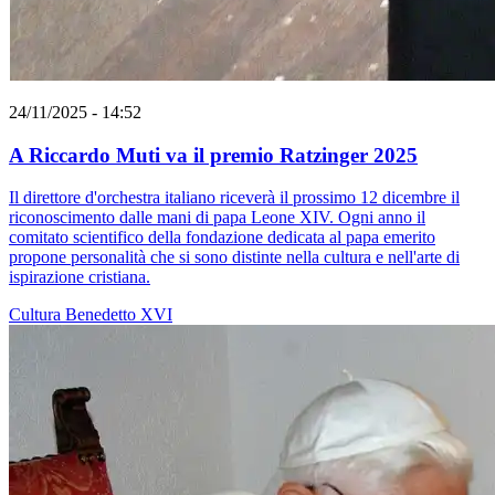
24/11/2025 - 14:52
A Riccardo Muti va il premio Ratzinger 2025
Il direttore d'orchestra italiano riceverà il prossimo 12 dicembre il
riconoscimento dalle mani di papa Leone XIV. Ogni anno il
comitato scientifico della fondazione dedicata al papa emerito
propone personalità che si sono distinte nella cultura e nell'arte di
ispirazione cristiana.
Cultura
Benedetto XVI