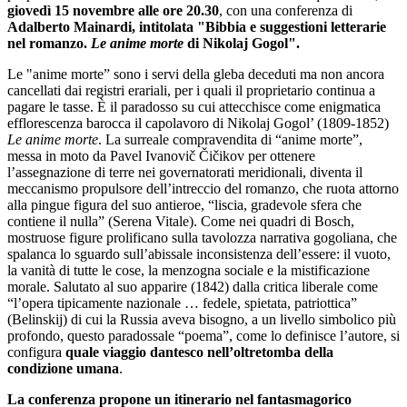
giovedì 15 novembre alle ore 20.30
, con una conferenza di
Adalberto Mainardi, intitolata "Bibbia e suggestioni letterarie
nel romanzo.
Le anime morte
di Nikolaj Gogol".
Le "anime morte” sono i servi della gleba deceduti ma non ancora
cancellati dai registri erariali, per i quali il proprietario continua a
pagare le tasse. È il paradosso su cui attecchisce come enigmatica
efflorescenza barocca il capolavoro di Nikolaj Gogol’ (1809-1852)
Le anime morte
. La surreale compravendita di “anime morte”,
messa in moto da Pavel Ivanovič Čičikov per ottenere
l’assegnazione di terre nei governatorati meridionali, diventa il
meccanismo propulsore dell’intreccio del romanzo, che ruota attorno
alla pingue figura del suo antieroe, “liscia, gradevole sfera che
contiene il nulla” (Serena Vitale). Come nei quadri di Bosch,
mostruose figure prolificano sulla tavolozza narrativa gogoliana, che
spalanca lo sguardo sull’abissale inconsistenza dell’essere: il vuoto,
la vanità di tutte le cose, la menzogna sociale e la mistificazione
morale. Salutato al suo apparire (1842) dalla critica liberale come
“l’opera tipicamente nazionale … fedele, spietata, patriottica”
(Belinskij) di cui la Russia aveva bisogno, a un livello simbolico più
profondo, questo paradossale “poema”, come lo definisce l’autore, si
configura
quale viaggio dantesco nell’oltretomba della
condizione umana
.
La conferenza propone un itinerario nel fantasmagorico