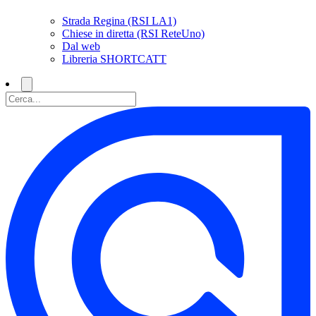
Strada Regina (RSI LA1)
Chiese in diretta (RSI ReteUno)
Dal web
Libreria SHORTCATT