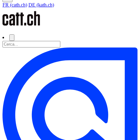
FR (cath.ch)
DE (kath.ch)