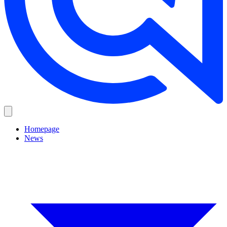
Homepage
News