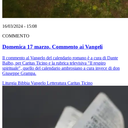
16/03/2024 - 15:08
COMMENTO
Domenica 17 marzo. Commento ai Vangeli
Il commento al Vangelo del calendario romano è a cura di Dante
Balbo, per Caritas Ticino e la rubrica televisiva "Il respiro
spirituale", quello del calendario ambrosiano a cura invece di don
Giuseppe Grampa.
Liturgia
Bibbia
Vangelo
Letteratura
Caritas Ticino