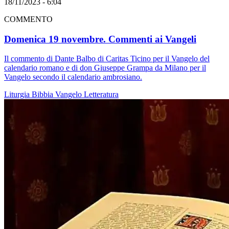
18/11/2023 - 6:04
COMMENTO
Domenica 19 novembre. Commenti ai Vangeli
Il commento di Dante Balbo di Caritas Ticino per il Vangelo del
calendario romano e di don Giuseppe Grampa da Milano per il
Vangelo secondo il calendario ambrosiano.
Liturgia
Bibbia
Vangelo
Letteratura