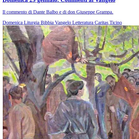
Il commento di Dante Balbo e di don Giuseppe Grampa.
Domenica
Liturgia
Bibbia
Vangelo
Letteratura
Caritas Ticino