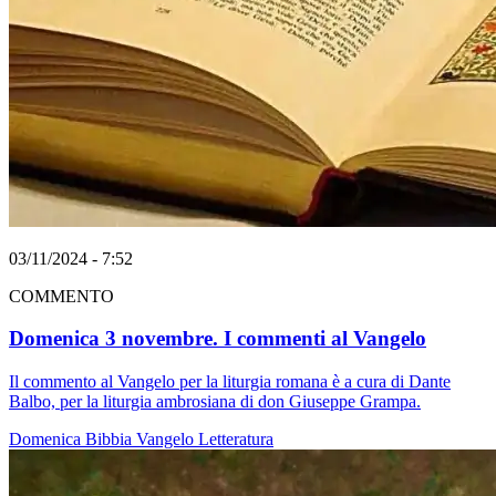
03/11/2024 - 7:52
COMMENTO
Domenica 3 novembre. I commenti al Vangelo
Il commento al Vangelo per la liturgia romana è a cura di Dante
Balbo, per la liturgia ambrosiana di don Giuseppe Grampa.
Domenica
Bibbia
Vangelo
Letteratura