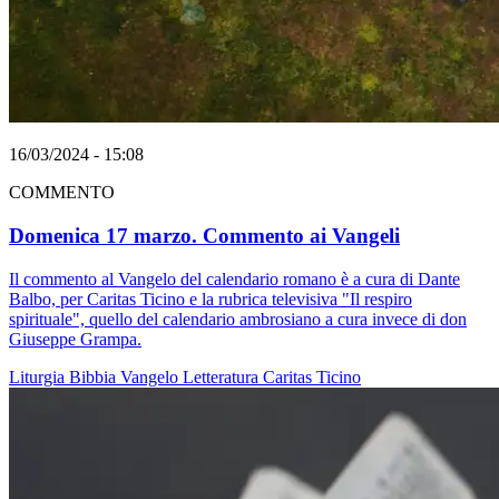
16/03/2024 - 15:08
COMMENTO
Domenica 17 marzo. Commento ai Vangeli
Il commento al Vangelo del calendario romano è a cura di Dante
Balbo, per Caritas Ticino e la rubrica televisiva "Il respiro
spirituale", quello del calendario ambrosiano a cura invece di don
Giuseppe Grampa.
Liturgia
Bibbia
Vangelo
Letteratura
Caritas Ticino