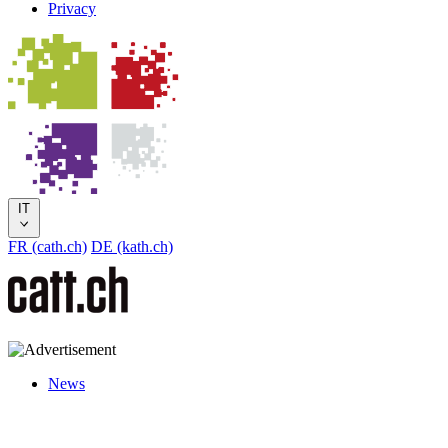
Privacy
IT
FR (cath.ch)
DE (kath.ch)
News