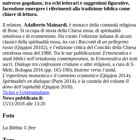
universo gogoliano, tra echi letterari e suggestioni figurative,
facendone emergere i riferimenti alla tradizione biblica come
chiave di lettura.
Il relatore,
Adalberto Mainardi
, è monaco della comunità religiosa
di Bose. Si occupa di storia della Chiesa russa, di spiritualità
ortodossa e di ecumenismo. Ha curato l’edizione italiana di alcuni
classici della spiritualità russa, tra cui i
Racconti di un pellegrino
russo
(Qiqajon 20102), e l’edizione critica del Concilio della Chiesa
ortodossa russa del 1988. Tra le sue pubblicazioni:
Ermeneutica e
studi biblici nell’ortodossia contemporanea
, in
Ermeneutica dei testi
sacri. Dialogo tra confessioni cristiane e altre religioni
, a cura di S.
Mele, Bologna 2016 (pp. 165-196);
Insieme verso l’unità.
L’esperienza monastica e il cammino ecumenico
(Qiqajon 2014);
Spiritualités en dialogue
(Paris 2014), e la curatela del volume
Il
dono dell’ospitalità
(Qiqajon 2018).
Ticino e Grigionitaliano
News pubblicata il:
15/11/2018 alle 13:20
Foto
La Bibbia © free
Tags