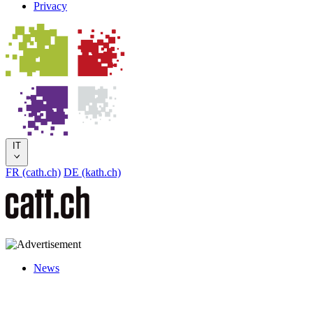
Privacy
IT
FR (cath.ch)
DE (kath.ch)
News