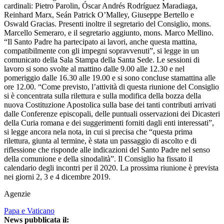
cardinali: Pietro Parolin, Óscar Andrés Rodríguez Maradiaga,
Reinhard Marx, Seán Patrick O’Malley, Giuseppe Bertello e
Oswald Gracias. Presenti inoltre il segretario del Consiglio, mons.
Marcello Semeraro, e il segretario aggiunto, mons. Marco Mellino.
“Il Santo Padre ha partecipato ai lavori, anche questa mattina,
compatibilmente con gli impegni sopravvenuti”, si legge in un
comunicato della Sala Stampa della Santa Sede. Le sessioni di
lavoro si sono svolte al mattino dalle 9.00 alle 12.30 e nel
pomeriggio dalle 16.30 alle 19.00 e si sono concluse stamattina alle
ore 12.00. “Come previsto, l’attività di questa riunione del Consiglio
si è concentrata sulla rilettura e sulla modifica della bozza della
nuova Costituzione Apostolica sulla base dei tanti contributi arrivati
dalle Conferenze episcopali, delle puntuali osservazioni dei Dicasteri
della Curia romana e dei suggerimenti forniti dagli enti interessati”,
si legge ancora nela nota, in cui si precisa che “questa prima
rilettura, giunta al termine, è stata un passaggio di ascolto e di
riflessione che risponde alle indicazioni del Santo Padre nel senso
della comunione e della sinodalità”. Il Consiglio ha fissato il
calendario degli incontri per il 2020. La prossima riunione è prevista
nei giorni 2, 3 e 4 dicembre 2019.
Agenzie
Papa e Vaticano
News pubblicata il: