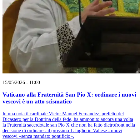
15/05/2026 - 11:00
Vaticano alla Fraternità San Pio X: ordinare i nuovi
vescovi è un atto scismatico
In una nota il cardinale Victor Manuel Fernandez, prefetto del
Dicastero per la Dottrina della fede, ha ammonito ancora una volta
la Fraternità sacerdotale san Pio X che non ha fatto dietrofront nella
decisione di ordinare - il prossimo 1. luglio in Vallese - nuovi
vescovi «senza mandato pontificio».