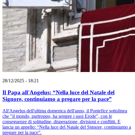
28/12/2025 - 18:21
Il Papa all'Angelus: “Nella luce del Natale del
Signore, continuiamo a pregare per la pace”
All'Angelus dell'ultima domenica dell'anno, il Pontefice sottolinea
che "il mondo, purtroppo, ha sempre i suoi Erode", con le
conseguenze di solitudine, disperazione, divisioni e conflitti. E
lancia un appello: “Nella luce del Natale del Signore, continuiamo a
pregare per la pace”.