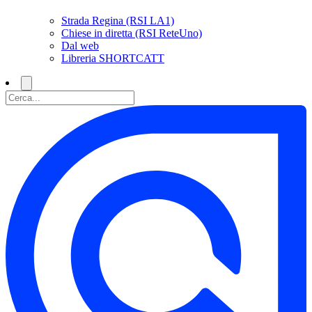
Strada Regina (RSI LA1)
Chiese in diretta (RSI ReteUno)
Dal web
Libreria SHORTCATT