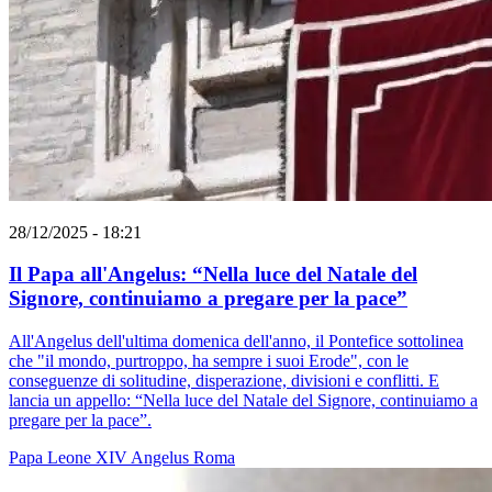
28/12/2025 - 18:21
Il Papa all'Angelus: “Nella luce del Natale del
Signore, continuiamo a pregare per la pace”
All'Angelus dell'ultima domenica dell'anno, il Pontefice sottolinea
che "il mondo, purtroppo, ha sempre i suoi Erode", con le
conseguenze di solitudine, disperazione, divisioni e conflitti. E
lancia un appello: “Nella luce del Natale del Signore, continuiamo a
pregare per la pace”.
Papa Leone XIV
Angelus
Roma