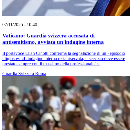
07/11/2025 - 10:40
Vaticano: Guardia svizzera accusata di
antisemitismo, avviata un'indagine interna
Il portavoce Eliah Cinotti conferma la segnalazione di un «episodio
litigioso»: «L'indagine interna resta riservata, il servizio deve essere
prestato sempre con il massimo della professionalità».
Guardia Svizzera
Roma