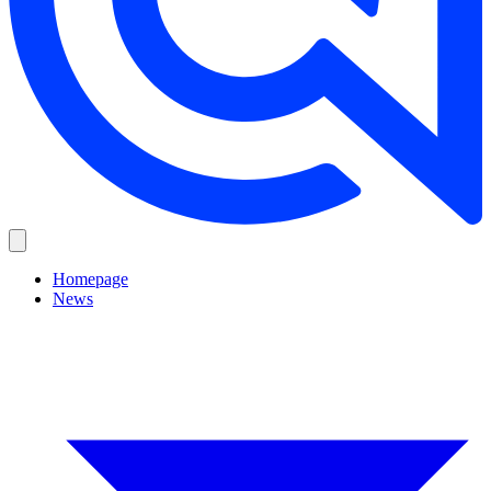
Homepage
News