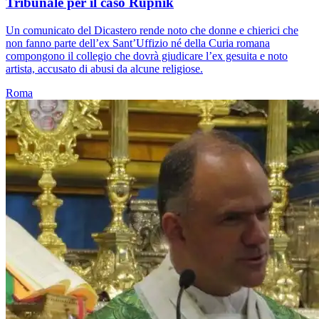
Tribunale per il caso Rupnik
Un comunicato del Dicastero rende noto che donne e chierici che
non fanno parte dell’ex Sant’Uffizio né della Curia romana
compongono il collegio che dovrà giudicare l’ex gesuita e noto
artista, accusato di abusi da alcune religiose.
Roma