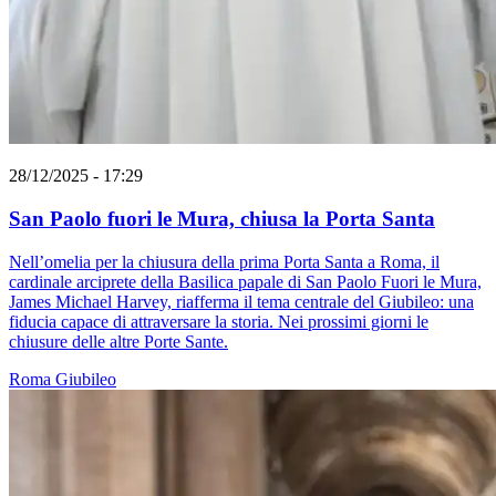
28/12/2025 - 17:29
San Paolo fuori le Mura, chiusa la Porta Santa
Nell’omelia per la chiusura della prima Porta Santa a Roma, il
cardinale arciprete della Basilica papale di San Paolo Fuori le Mura,
James Michael Harvey, riafferma il tema centrale del Giubileo: una
fiducia capace di attraversare la storia. Nei prossimi giorni le
chiusure delle altre Porte Sante.
Roma
Giubileo