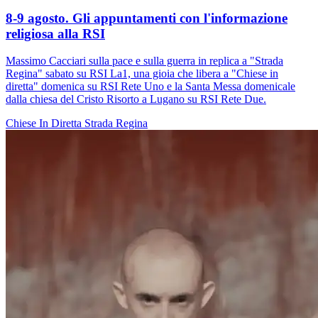
8-9 agosto. Gli appuntamenti con l'informazione
religiosa alla RSI
Massimo Cacciari sulla pace e sulla guerra in replica a "Strada
Regina" sabato su RSI La1, una gioia che libera a "Chiese in
diretta" domenica su RSI Rete Uno e la Santa Messa domenicale
dalla chiesa del Cristo Risorto a Lugano su RSI Rete Due.
Chiese In Diretta
Strada Regina