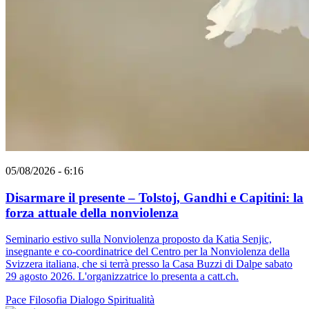
05/08/2026 - 6:16
Disarmare il presente – Tolstoj, Gandhi e Capitini: la
forza attuale della nonviolenza
Seminario estivo sulla Nonviolenza proposto da Katia Senjic,
insegnante e co-coordinatrice del Centro per la Nonviolenza della
Svizzera italiana, che si terrà presso la Casa Buzzi di Dalpe sabato
29 agosto 2026. L'organizzatrice lo presenta a catt.ch.
Pace
Filosofia
Dialogo
Spiritualità