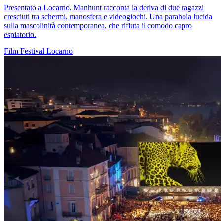
Presentato a Locarno, Manhunt racconta la deriva di due ragazzi
cresciuti tra schermi, manosfera e videogiochi. Una parabola lucida
sulla mascolinità contemporanea, che rifiuta il comodo capro
espiatorio.
Film
Festival
Locarno