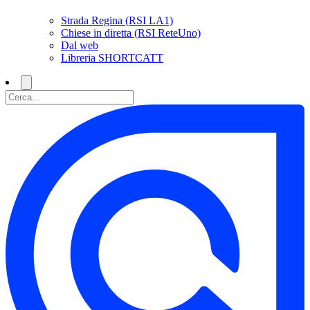
Strada Regina (RSI LA1)
Chiese in diretta (RSI ReteUno)
Dal web
Libreria SHORTCATT