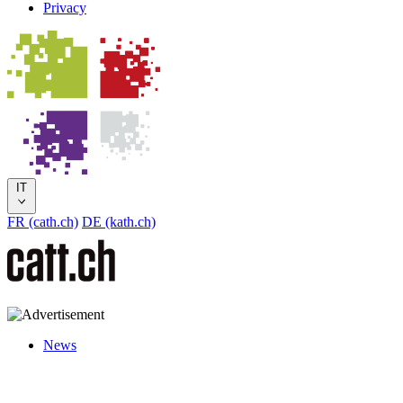
Privacy
IT
FR (cath.ch)
DE (kath.ch)
News