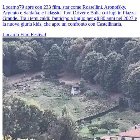
Locarno79 apre con 233 film, star come Rossellini, Aronofsky,
Argento e Saldaña, e i classici Taxi Driver e Balla coi lupi in Piazza
Grande. Tra i temi caldi: l'anticipo a luglio per gli 80 anni nel 2027 e
la nuova giuria kids, che apre un confronto con Castellinaria.
Locarno
Film
Festival