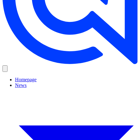
Homepage
News