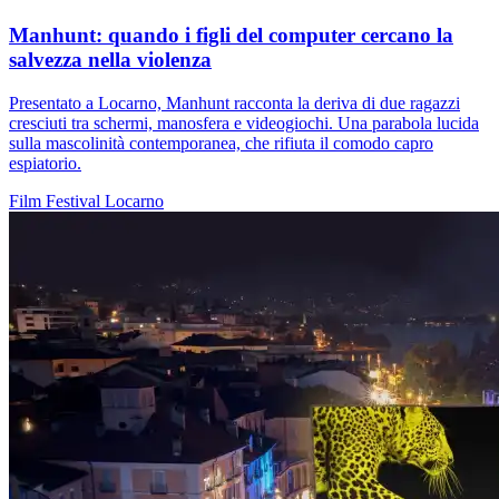
Manhunt: quando i figli del computer cercano la
salvezza nella violenza
Presentato a Locarno, Manhunt racconta la deriva di due ragazzi
cresciuti tra schermi, manosfera e videogiochi. Una parabola lucida
sulla mascolinità contemporanea, che rifiuta il comodo capro
espiatorio.
Film
Festival
Locarno