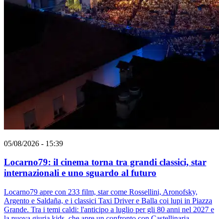
05/08/2026 - 15:39
Locarno79: il cinema torna tra grandi classici, star
internazionali e uno sguardo al futuro
Locarno79 apre con 233 film, star come Rossellini, Aronofsky,
Argento e Saldaña, e i classici Taxi Driver e Balla coi lupi in Piazza
Grande. Tra i temi caldi: l'anticipo a luglio per gli 80 anni nel 2027 e
la nuova giuria kids, che apre un confronto con Castellinaria.