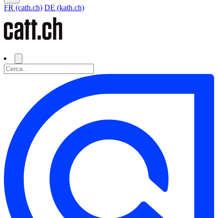
FR (cath.ch)
DE (kath.ch)