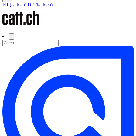
FR (cath.ch)
DE (kath.ch)