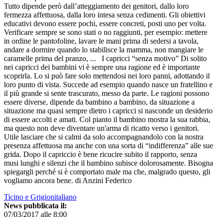
Tutto dipende però dall’atteggiamento dei genitori, dallo loro
fermezza affettuosa, dalla loro intesa senza cedimenti. Gli obiettivi
educativi devono essere pochi, essere concreti, posti uno per volta.
Verificare sempre se sono stati o no raggiunti, per esempio: mettere
in ordine le pantofoline, lavare le mani prima di sedersi a tavola,
andare a dormire quando lo stabilisce la mamma, non mangiare le
caramelle prima del pranzo, ... I capricci “senza motivo” Di solito
nei capricci dei bambini vi è sempre una ragione ed è importante
scoprirla. Lo si può fare solo mettendosi nei loro panni, adottando il
loro punto di vista. Succede ad esempio quando nasce un fratellino e
il più grande si sente trascurato, messo da parte. Le ragioni possono
essere diverse, dipende da bambino a bambino, da situazione a
situazione ma quasi sempre dietro i capricci si nasconde un desiderio
di essere accolti e amati. Col pianto il bambino mostra la sua rabbia,
ma questo non deve diventare un'arma di ricatto verso i genitori.
Utile lasciare che si calmi da solo accompagnandolo con la nostra
presenza affettuosa ma anche con una sorta di “indifferenza” alle sue
grida. Dopo il capriccio è bene ricucire subito il rapporto, senza
musi lunghi e silenzi che il bambino subisce dolorosamente. Bisogna
spiegargli perché si è comportato male ma che, malgrado questo, gli
vogliamo ancora bene. di Anzini Federico
Ticino e Grigionitaliano
News pubblicata il:
07/03/2017 alle 8:00