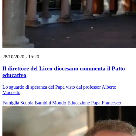
28/10/2020 - 15:20
Il direttore del Liceo diocesano commenta il Patto
educativo
Lo sguardo di speranza del Papa visto dal professor Alberto
Moccetti.
Famiglia
Scuola
Bambini
Mondo
Educazione
Papa Francesco