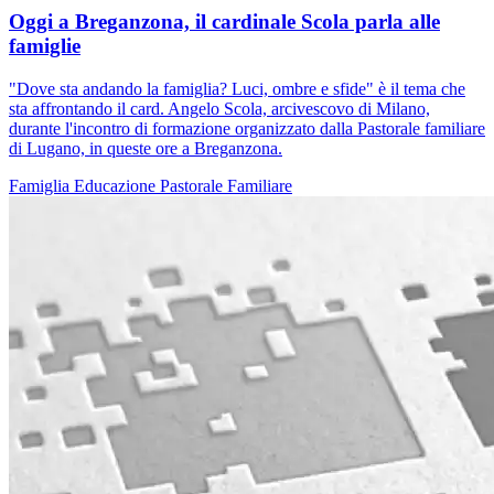
Oggi a Breganzona, il cardinale Scola parla alle
famiglie
"Dove sta andando la famiglia? Luci, ombre e sfide" è il tema che
sta affrontando il card. Angelo Scola, arcivescovo di Milano,
durante l'incontro di formazione organizzato dalla Pastorale familiare
di Lugano, in queste ore a Breganzona.
Famiglia
Educazione
Pastorale Familiare