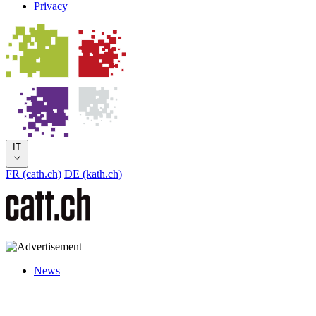
Privacy
IT
FR (cath.ch)
DE (kath.ch)
News