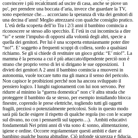
convincere i più recalcitranti ad uscire di casa, anche se piove un
po', per prendere una boccata d’aria, invece che guardare la TV,
sono esperienze che… accorciano la speranza di vita dei genitori di
una decina d’anni! Meglio attrezzarsi con qualche consiglio pratico.
L’età della scoperta dell’io Tra i 2/3 anni il bambino comincia a
riconoscere se stesso allo specchio. É l’età in cui incomincia a dire
“io” e sente l’impulso di opporsi alla volontà degli altri, specie a
quella dei genitori. Per lui è una scoperta entusiasmante poter dire
“no!”. E’ soggetto a frequenti scoppi di collera, sordo a qualsiasi
richiamo. Se gli si chiede di restituire un gioco grida: “E’ mio!”. La
mamma è la persona a cui è più attaccato/dipendente perciò non è
strano che proprio verso di lei si dirigano le sue opposizioni. I
divieti dei genitori A 2 anni il bambino comincia a muoversi in
autonomia, vuole toccare tutto ma gli manca il senso del pericolo.
Non capisce le proibizioni perché non ha ancora sviluppato il
pensiero logico. I lunghi ragionamenti con lui non servono. Per
ridurre al minimo la “guerra domestica” non c’è altra strada che
proteggere il bambino da se stesso, per esempio installando blocca
finestre, coprendo le prese elettriche, togliendo tutti gli oggetti
fragili, preziosi o potenzialmente pericolosi. Solo in questo modo
sarà più facile esigere il rispetto di qualche regola (no con le scarpe
sul divano, no con i pennarelli sul tappeto…). Ambiti educativi
fondamentali Nei primi anni di vita sono 4: sonno, alimentazione,
igiene e ordine. Occorre regolamentare questi ambiti e dare al
bambino qualche buona abitudine. Ciò infonde sicurezza e fiducia.