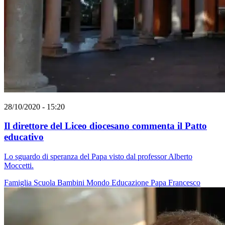
28/10/2020 - 15:20
Il direttore del Liceo diocesano commenta il Patto
educativo
Lo sguardo di speranza del Papa visto dal professor Alberto
Moccetti.
Famiglia
Scuola
Bambini
Mondo
Educazione
Papa Francesco