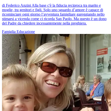
di Federico Anzini Alla base c'è la fiducia reciproca tra marito e
moglie, tra genitori e figli. Solo uno sguardo d’amore è capace di
ricominciare ogni giorno l’avventura famigliare gareggiando nello
stimarsi a vicenda come ci ricorda San Paolo. Ma questo è un dono
del Padre da chiedere incessantemente nella preghiera.
Famiglia
Educazione