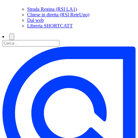
Strada Regina (RSI LA1)
Chiese in diretta (RSI ReteUno)
Dal web
Libreria SHORTCATT