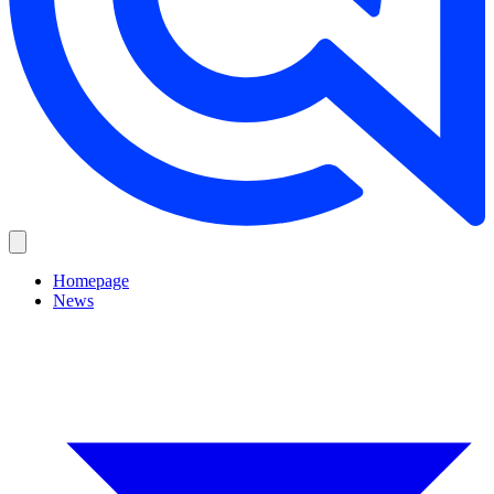
Homepage
News