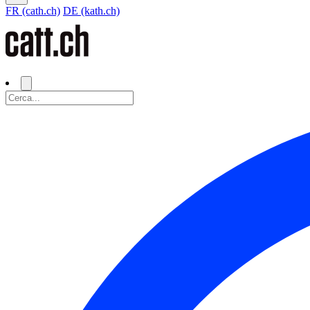
FR (cath.ch)
DE (kath.ch)