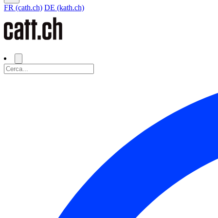
FR (cath.ch)
DE (kath.ch)