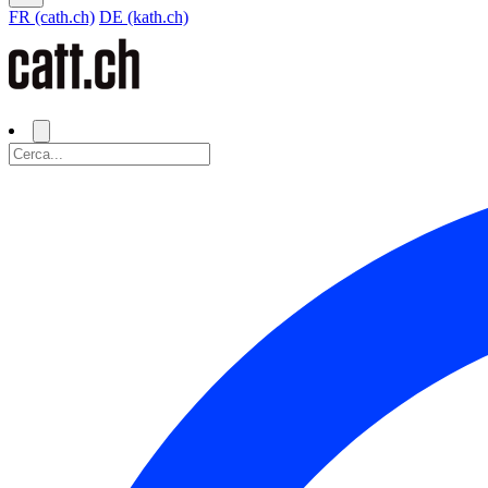
FR (cath.ch)
DE (kath.ch)