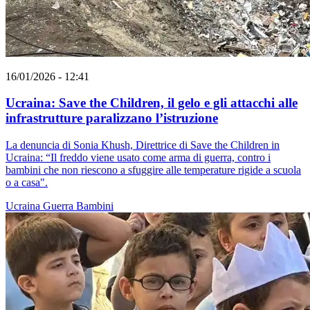
16/01/2026 - 12:41
Ucraina: Save the Children, il gelo e gli attacchi alle
infrastrutture paralizzano l’istruzione
La denuncia di Sonia Khush, Direttrice di Save the Children in
Ucraina: “Il freddo viene usato come arma di guerra, contro i
bambini che non riescono a sfuggire alle temperature rigide a scuola
o a casa".
Ucraina
Guerra
Bambini