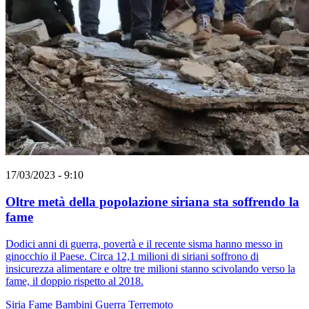
17/03/2023 - 9:10
Oltre metà della popolazione siriana sta soffrendo la
fame
Dodici anni di guerra, povertà e il recente sisma hanno messo in
ginocchio il Paese. Circa 12,1 milioni di siriani soffrono di
insicurezza alimentare e oltre tre milioni stanno scivolando verso la
fame, il doppio rispetto al 2018.
Siria
Fame
Bambini
Guerra
Terremoto