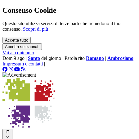
Consenso Cookie
Questo sito utilizza servizi di terze parti che richiedono il tuo
consenso.
Scopri di più
Accetta tutto
Accetta selezionati
Vai al contenuto
Dom 9 ago
|
Santo
del giorno
|
Parola rito
Romano
|
Ambrosiano
Impressum e contatti
|
IT