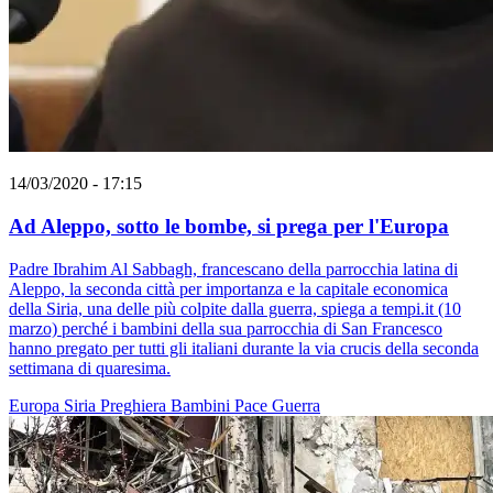
14/03/2020 - 17:15
Ad Aleppo, sotto le bombe, si prega per l'Europa
Padre Ibrahim Al Sabbagh, francescano della parrocchia latina di
Aleppo, la seconda città per importanza e la capitale economica
della Siria, una delle più colpite dalla guerra, spiega a tempi.it (10
marzo) perché i bambini della sua parrocchia di San Francesco
hanno pregato per tutti gli italiani durante la via crucis della seconda
settimana di quaresima.
Europa
Siria
Preghiera
Bambini
Pace
Guerra