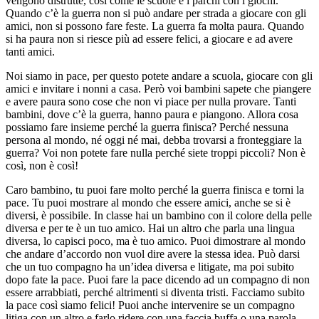
vengono distrutte, così come le scuole e i parchi con i giochi.
Quando c’è la guerra non si può andare per strada a giocare con gli
amici, non si possono fare feste. La guerra fa molta paura. Quando
si ha paura non si riesce più ad essere felici, a giocare e ad avere
tanti amici.
Noi siamo in pace, per questo potete andare a scuola, giocare con gli
amici e invitare i nonni a casa. Però voi bambini sapete che piangere
e avere paura sono cose che non vi piace per nulla provare. Tanti
bambini, dove c’è la guerra, hanno paura e piangono. Allora cosa
possiamo fare insieme perché la guerra finisca? Perché nessuna
persona al mondo, né oggi né mai, debba trovarsi a fronteggiare la
guerra? Voi non potete fare nulla perché siete troppi piccoli? Non è
così, non è così!
Caro bambino, tu puoi fare molto perché la guerra finisca e torni la
pace. Tu puoi mostrare al mondo che essere amici, anche se si è
diversi, è possibile. In classe hai un bambino con il colore della pelle
diversa e per te è un tuo amico. Hai un altro che parla una lingua
diversa, lo capisci poco, ma è tuo amico. Puoi dimostrare al mondo
che andare d’accordo non vuol dire avere la stessa idea. Può darsi
che un tuo compagno ha un’idea diversa e litigate, ma poi subito
dopo fate la pace. Puoi fare la pace dicendo ad un compagno di non
essere arrabbiati, perché altrimenti si diventa tristi. Facciamo subito
la pace così siamo felici! Puoi anche intervenire se un compagno
litiga con un altro e farlo ridere con una faccia buffa o una parola