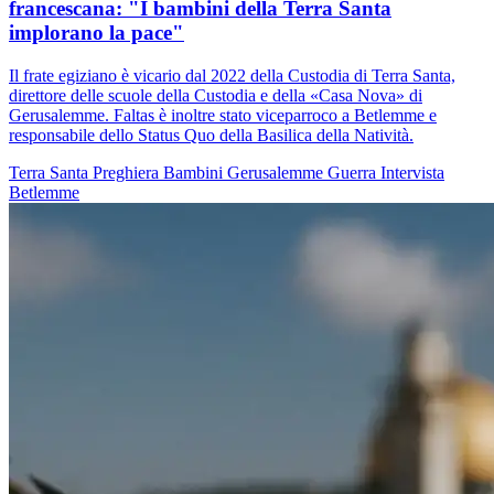
francescana: "I bambini della Terra Santa
implorano la pace"
Il frate egiziano è vicario dal 2022 della Custodia di Terra Santa,
direttore delle scuole della Custodia e della «Casa Nova» di
Gerusalemme. Faltas è inoltre stato viceparroco a Betlemme e
responsabile dello Status Quo della Basilica della Natività.
Terra Santa
Preghiera
Bambini
Gerusalemme
Guerra
Intervista
Betlemme