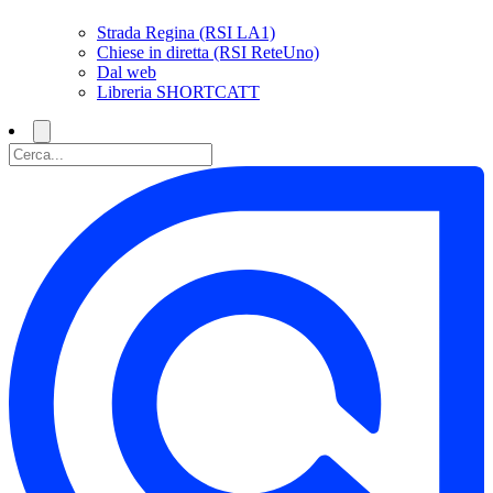
Strada Regina (RSI LA1)
Chiese in diretta (RSI ReteUno)
Dal web
Libreria SHORTCATT