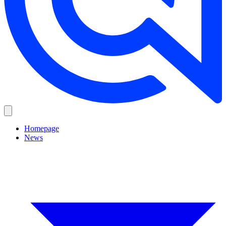
Homepage
News