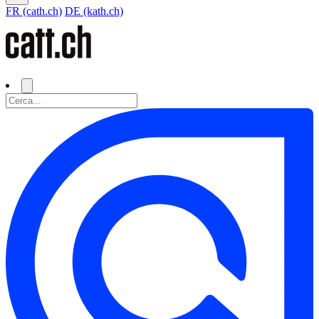
FR (cath.ch)
DE (kath.ch)