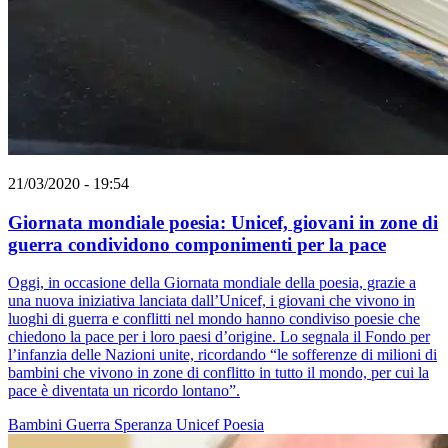
21/03/2020 - 19:54
Giornata mondiale poesia: Unicef, giovani in zone di
guerra condividono componimenti per la pace
Oggi, in occasione della Giornata mondiale della poesia, grazie a
una nuova iniziativa lanciata dall’Unicef, i giovani che vivono in
luoghi di guerra e conflitti nel mondo hanno condiviso poesie che
chiedono la pace per i loro paesi d’origine. Lo segnala il Fondo per
l’infanzia delle Nazioni unite, ricordando “le sofferenze di milioni di
bambini che vivono in zone di conflitto in tutto il mondo, per cui la
pace è diventata un ricordo lontano”.
Bambini
Guerra
Speranza
Unicef
Poesia