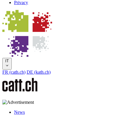
Privacy
IT
FR (cath.ch)
DE (kath.ch)
News