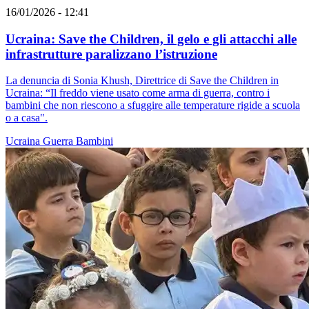
16/01/2026 - 12:41
Ucraina: Save the Children, il gelo e gli attacchi alle
infrastrutture paralizzano l’istruzione
La denuncia di Sonia Khush, Direttrice di Save the Children in
Ucraina: “Il freddo viene usato come arma di guerra, contro i
bambini che non riescono a sfuggire alle temperature rigide a scuola
o a casa".
Ucraina
Guerra
Bambini