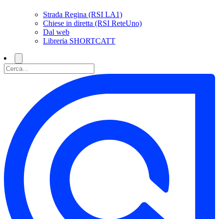
Strada Regina (RSI LA1)
Chiese in diretta (RSI ReteUno)
Dal web
Libreria SHORTCATT