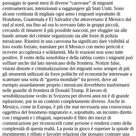
passaggio in questi mesi di diverse “carovane” di migranti
centroamericani, intenzionati a raggiungere gli Stati Uniti. Sono
alcune centinaia di migliaia ogni anno i migranti soprattutto di
Honduras, Guatemala e El Salvador che attraversano il Messico dal
sud al nord, ma fino ad ora lo avevano fatto in gruppi piccoli,
cercando di rimanere il più possibile nascosti, per sfuggire sia alle
bande armate del crimine organizzato sia alle forze di polizia
messicane. Riunirsi in una carovana ha significato dare visibilità al
loro esodo forzato, transitare per il Messico con meno pericoli e
ricevere accoglienza e solidarietà. Ma le reazioni non sono tutte
positive. Il vento della xenofobia e della rabbia contro i migranti può
soffiare anche dal lato messicano della frontiera. Notizie false,
visioni distorte e criminalizzazione dei migranti sono sempre di più
gli strumenti utilizzati da forze politiche ed economiche interessate a
scatenare una sorta di “guerra mondiale” tra poveri, dove ad
esempio assurdamente proprio i messicani dovrebbero trasformarsi
nelle guardie di frontiera di Donald Trump. Il lavoro di
sensibilizzazione svolto in Svizzera per diversi anni mi è di grande
ispirazione, pur in un contesto completamente diverso. Anche in
Messico, come in Europa, è più che mai necessaria una conoscenza
oggettiva del fenomeno migratorio e, soprattutto, un incontro diretto
con i migranti e i rifugiati, superando il filtro dei mezzi di
comunicazione per riconoscerli come persone e rendersi conto della
complessità di questa realtà. La posta in gioco è superare la spirale di
risentimento e rifiuto e favorire relazioni che possano costruire una