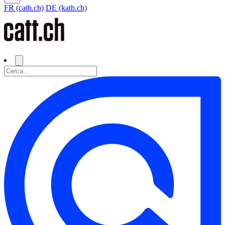
FR (cath.ch)
DE (kath.ch)