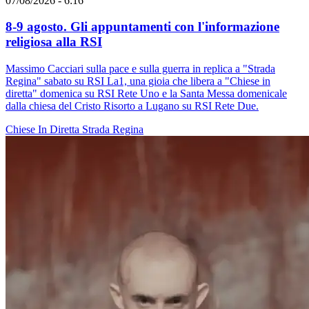
07/08/2026 - 6:16
8-9 agosto. Gli appuntamenti con l'informazione
religiosa alla RSI
Massimo Cacciari sulla pace e sulla guerra in replica a "Strada
Regina" sabato su RSI La1, una gioia che libera a "Chiese in
diretta" domenica su RSI Rete Uno e la Santa Messa domenicale
dalla chiesa del Cristo Risorto a Lugano su RSI Rete Due.
Chiese In Diretta
Strada Regina