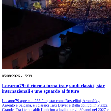
05/08/2026 - 15:39
Locarno79: il cinema torna tra grandi classici, star
internazionali e uno sguardo al futuro
Locarno79 apre con 233 film, star come Rossellini, Aronofsky,
Argento e Saldaña, e i classici Taxi Driver e Balla coi lupi in Piazza
Grande. Tra i temi caldi: l'anticipo a luglio per gli 80 anni nel 2027 e