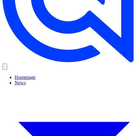
Homepage
News