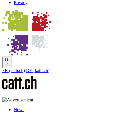
Privacy
IT
FR (cath.ch)
DE (kath.ch)
News