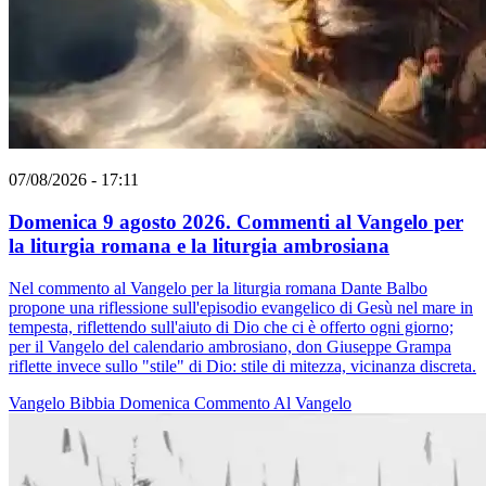
07/08/2026 - 17:11
Domenica 9 agosto 2026. Commenti al Vangelo per
la liturgia romana e la liturgia ambrosiana
Nel commento al Vangelo per la liturgia romana Dante Balbo
propone una riflessione sull'episodio evangelico di Gesù nel mare in
tempesta, riflettendo sull'aiuto di Dio che ci è offerto ogni giorno;
per il Vangelo del calendario ambrosiano, don Giuseppe Grampa
riflette invece sullo "stile" di Dio: stile di mitezza, vicinanza discreta.
Vangelo
Bibbia
Domenica
Commento Al Vangelo