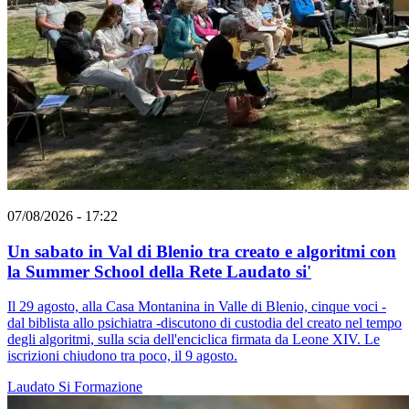
07/08/2026 - 17:22
Un sabato in Val di Blenio tra creato e algoritmi con
la Summer School della Rete Laudato si'
Il 29 agosto, alla Casa Montanina in Valle di Blenio, cinque voci -
dal biblista allo psichiatra -discutono di custodia del creato nel tempo
degli algoritmi, sulla scia dell'enciclica firmata da Leone XIV. Le
iscrizioni chiudono tra poco, il 9 agosto.
Laudato Si
Formazione