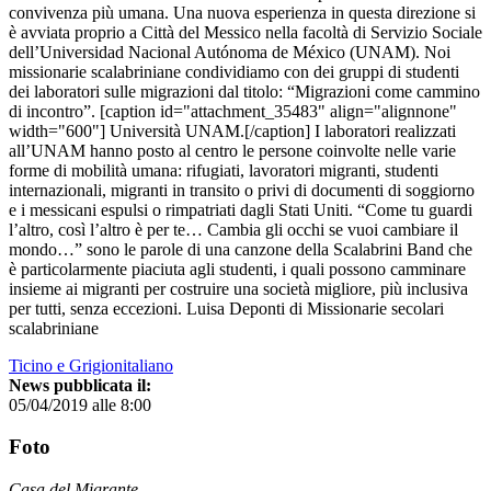
convivenza più umana. Una nuova esperienza in questa direzione si
è avviata proprio a Città del Messico nella facoltà di Servizio Sociale
dell’Universidad Nacional Autónoma de México (UNAM). Noi
missionarie scalabriniane condividiamo con dei gruppi di studenti
dei laboratori sulle migrazioni dal titolo: “Migrazioni come cammino
di incontro”. [caption id="attachment_35483" align="alignnone"
width="600"] Università UNAM.[/caption] I laboratori realizzati
all’UNAM hanno posto al centro le persone coinvolte nelle varie
forme di mobilità umana: rifugiati, lavoratori migranti, studenti
internazionali, migranti in transito o privi di documenti di soggiorno
e i messicani espulsi o rimpatriati dagli Stati Uniti. “Come tu guardi
l’altro, così l’altro è per te… Cambia gli occhi se vuoi cambiare il
mondo…” sono le parole di una canzone della Scalabrini Band che
è particolarmente piaciuta agli studenti, i quali possono camminare
insieme ai migranti per costruire una società migliore, più inclusiva
per tutti, senza eccezioni. Luisa Deponti di Missionarie secolari
scalabriniane
Ticino e Grigionitaliano
News pubblicata il:
05/04/2019 alle 8:00
Foto
Casa del Migrante