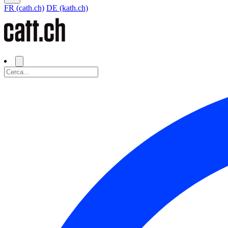
FR (cath.ch)
DE (kath.ch)