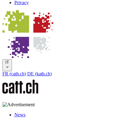
Privacy
IT
FR (cath.ch)
DE (kath.ch)
News