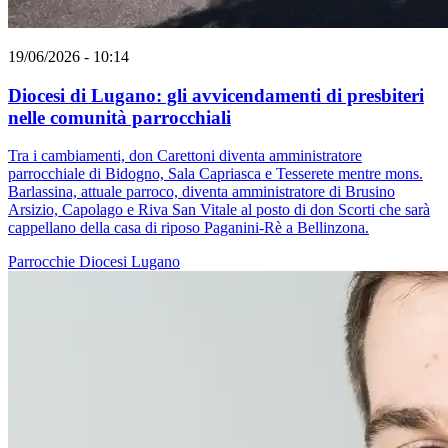
19/06/2026 - 10:14
Diocesi di Lugano: gli avvicendamenti di presbiteri
nelle comunità parrocchiali
Tra i cambiamenti, don Carettoni diventa amministratore
parrocchiale di Bidogno, Sala Capriasca e Tesserete mentre mons.
Barlassina, attuale parroco, diventa amministratore di Brusino
Arsizio, Capolago e Riva San Vitale al posto di don Scorti che sarà
cappellano della casa di riposo Paganini-Rè a Bellinzona.
Parrocchie
Diocesi Lugano