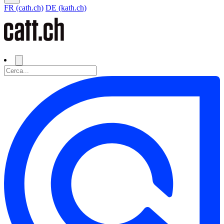
FR (cath.ch)
DE (kath.ch)