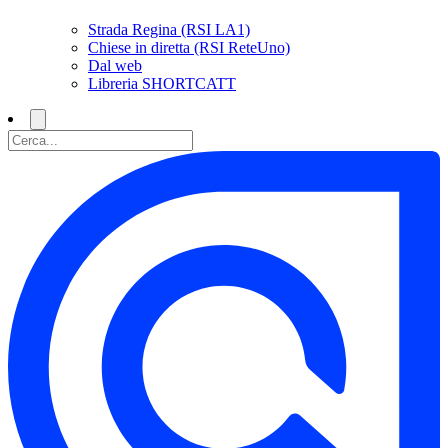
Strada Regina (RSI LA1)
Chiese in diretta (RSI ReteUno)
Dal web
Libreria SHORTCATT