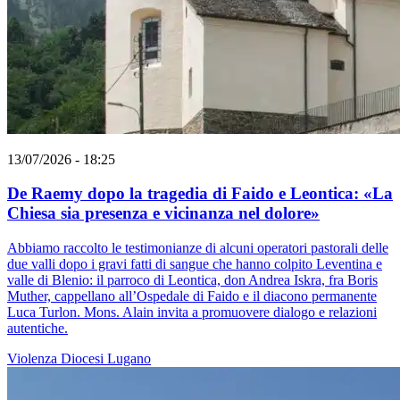
13/07/2026 - 18:25
De Raemy dopo la tragedia di Faido e Leontica: «La
Chiesa sia presenza e vicinanza nel dolore»
Abbiamo raccolto le testimonianze di alcuni operatori pastorali delle
due valli dopo i gravi fatti di sangue che hanno colpito Leventina e
valle di Blenio: il parroco di Leontica, don Andrea Iskra, fra Boris
Muther, cappellano all’Ospedale di Faido e il diacono permanente
Luca Turlon. Mons. Alain invita a promuovere dialogo e relazioni
autentiche.
Violenza
Diocesi Lugano