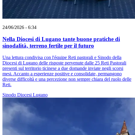
24/06/2026 - 6:34
Nella Diocesi di Lugano tante buone pratiche di
sinodalità, terreno fertile per il futuro
Una lettura condivisa con l'équipe Reti pastorali e Sinodo della
Diocesi di Lugano delle risposte pervenute dalle 25 Reti Pastorali
presenti sul territorio ticinese a due domande inviate negli scorsi
mesi. Accanto a esperienze positive e consolidate, permangono
diverse difficoltà e una percezione non sempre chiara del ruolo delle
Reti.
Sinodo
Diocesi Lugano