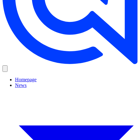
Homepage
News