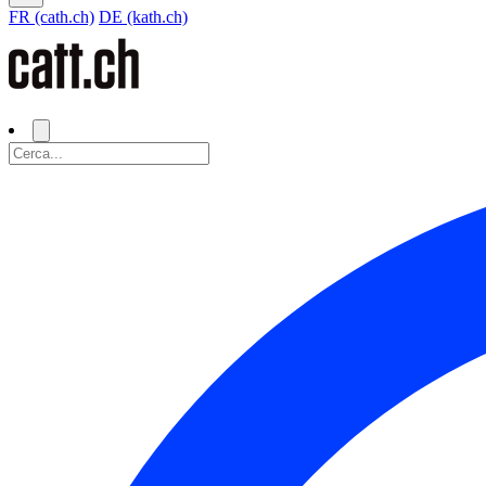
FR (cath.ch)
DE (kath.ch)