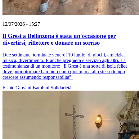
12/07/2026 - 15:27
Il Grest a Bellinzona è stata un'occasione per
divertirsi, riflettere e donare un sorriso
Due settimane, terminate venerdì 10 luglio, di giochi, amicizia,
musica, divertimento. E anche preghiera e servizio agli altri. La
testimonianza di un monitore: "Il Grest è una sorta di isola felice
dove puoi ritornare bambino con i giochi, ma allo stesso tempo
crescere assumendo responsabilità".
Estate
Giovani
Bambini
Solidarietà