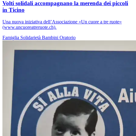
Volti solidali accompagnano la merenda dei piccoli
in Ticino
Una nuova iniziativa dell’Associazione «Un cuore a tre ruote»
(www.uncuoreatreruote.ch).
Famiglia
Solidarietà
Bambini
Oratorio