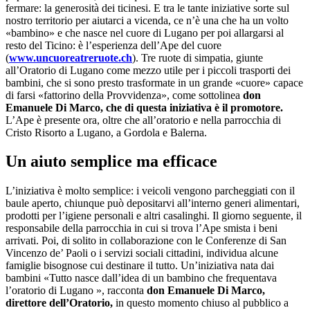
fermare: la generosità dei ticinesi. E tra le tante iniziative sorte sul
nostro territorio per aiutarci a vicenda, ce n’è una che ha un volto
«bambino» e che nasce nel cuore di Lugano per poi allargarsi al
resto del Ticino: è l’esperienza dell’Ape del cuore
(
www.uncuoreatreruote.ch
). Tre ruote di simpatia, giunte
all’Oratorio di Lugano come mezzo utile per i piccoli trasporti dei
bambini, che si sono presto trasformate in un grande «cuore» capace
di farsi «fattorino della Provvidenza», come sottolinea
don
Emanuele Di Marco, che di questa iniziativa è il promotore.
L’Ape è presente ora, oltre che all’oratorio e nella parrocchia di
Cristo Risorto a Lugano, a Gordola e Balerna.
Un aiuto semplice ma efficace
L’iniziativa è molto semplice: i veicoli vengono parcheggiati con il
baule aperto, chiunque può depositarvi all’interno generi alimentari,
prodotti per l’igiene personali e altri casalinghi. Il giorno seguente, il
responsabile della parrocchia in cui si trova l’Ape smista i beni
arrivati. Poi, di solito in collaborazione con le Conferenze di San
Vincenzo de’ Paoli o i servizi sociali cittadini, individua alcune
famiglie bisognose cui destinare il tutto. Un’iniziativa nata dai
bambini «Tutto nasce dall’idea di un bambino che frequentava
l’oratorio di Lugano », racconta
don Emanuele Di Marco,
direttore dell’Oratorio,
in questo momento chiuso al pubblico a