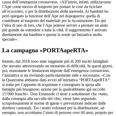
causa dell’emergenza coronavirus. «All’inizio, infatti, utilizzavamo
l’Ape come mezzo di trasporto per portare le cose da riciclare
all’ecocentro, o per la distribuzione della merenda. Ai bambini ho
però spiegato la funzione dell’Ape nel dopoguerra: quella di
contribuire al trasporto del materiale per la ricostruzione. Da qui
l’idea di uno di loro, che l’Ape potesse servire a prestare un aiuto
più grande da estendere a tutta la città. Il suggerimento è arrivato
direttamente dai bambini e questa la rende un’iniziativa molto
speciale».
La campagna «PORTAapeRTA»
Intanto, dal 2018 sono state raggiunte più di 200 nuclei famigliari
che stavano attraversando un momento di difficoltà. In questi giorni,
poi, nonostante le limitazioni imposte dall’emergenza coronavirus,
l’iniziativa si sta rivelando particolarmente utile e necessaria: «Con
la Quaresima abbiamo dato avvio all’iniziativa “PORTAapeRTA”:
si tratta per l’appunto di acquistare e consegnare la spesa alle
famiglie più bisognose; azione per la qualeabbiamo già raccolto
15’000 franchi». Don Emanuele ci tiene a sottolineare che «tutto,
dalla consegna alla raccolta del cibo, viene fatto seguendo
scrupolosamente le norme di igiene e prevenzione indicate dalle
direttive cantonali. Tra i nostri volontari per la distribuzione, ad
esempio, non accettiamo l’aiuto di persone over 60 anni, proprio per