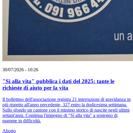
30/07/2026 - 10:26
"Sì alla vita" pubblica i dati del 2025: tante le
richieste di aiuto per la vita
Il bollettino dell'associazione registra 21 interruzioni di gravidanza in
più rispetto all'anno precedente, 327 entro la dodicesima settimana.
Sullo sfondo un cantone con il minimo storico di nascite negli ultimi
settant'anni. Continua l'impegno di "Sì alla vita" a sostegno di
mamme in difficoltà.
Aborto