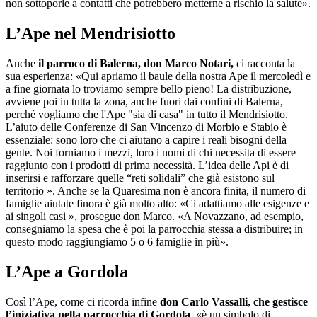
non sottoporle a contatti che potrebbero metterne a rischio la salute».
L’Ape nel Mendrisiotto
Anche
il parroco di Balerna, don Marco Notari,
ci racconta la
sua esperienza: «Qui apriamo il baule della nostra Ape il mercoledì e
a fine giornata lo troviamo sempre bello pieno! La distribuzione,
avviene poi in tutta la zona, anche fuori dai confini di Balerna,
perché vogliamo che l'Ape "sia di casa" in tutto il Mendrisiotto.
L’aiuto delle Conferenze di San Vincenzo di Morbio e Stabio è
essenziale: sono loro che ci aiutano a capire i reali bisogni della
gente. Noi forniamo i mezzi, loro i nomi di chi necessita di essere
raggiunto con i prodotti di prima necessità. L’idea delle Api è di
inserirsi e rafforzare quelle “reti solidali” che già esistono sul
territorio ». Anche se la Quaresima non è ancora finita, il numero di
famiglie aiutate finora è già molto alto: «Ci adattiamo alle esigenze e
ai singoli casi », prosegue don Marco. «A Novazzano, ad esempio,
consegniamo la spesa che è poi la parrocchia stessa a distribuire; in
questo modo raggiungiamo 5 o 6 famiglie in più».
L’Ape a Gordola
Così l’Ape, come ci ricorda infine
don Carlo Vassalli, che gestisce
l’iniziativa nella parrocchia di Gordola
, «è un simbolo di