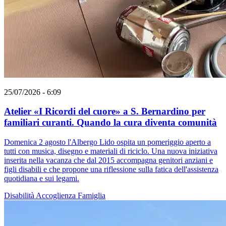
25/07/2026 - 6:09
Atelier «I Ricordi del cuore» a S. Bernardino per
familiari curanti. Quando la cura diventa comunità
Domenica 2 agosto l'Albergo Lido ospita un pomeriggio aperto a
tutti con musica, disegno e materiali di riciclo. Una nuova iniziativa
inserita nella vacanza che dal 2015 accompagna genitori anziani e
figli disabili e che propone una riflessione sulla fatica dell'assistenza
quotidiana e sui legami.
Disabilità
Accoglienza
Famiglia