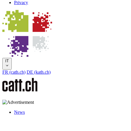
Privacy
IT
FR (cath.ch)
DE (kath.ch)
News