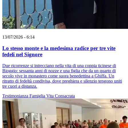
13/07/2026 - 6:14
Lo stesso monte e la medesima radice per tre vite
fedeli nel Signore
Due ricorrenze si intrecciano nella vita di una coppia ticinese di
Bioggio: sessanta anni di nozze e una figlia che da un quarto di
secolo vive in monastero come suora benedettina a Ghiffa. Un
ritratto di fedeltà condivisa, dove preghiera e silenzio tengono uniti
tre cuori a distanza.
Testimonianza
Famiglia
Vita Consacrata