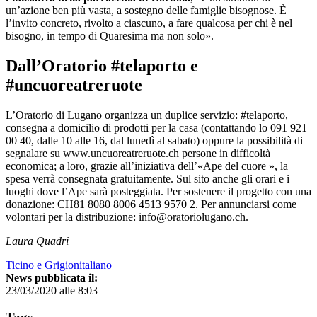
un’azione ben più vasta, a sostegno delle famiglie bisognose. È
l’invito concreto, rivolto a ciascuno, a fare qualcosa per chi è nel
bisogno, in tempo di Quaresima ma non solo».
Dall’Oratorio #telaporto e
#uncuoreatreruote
L’Oratorio di Lugano organizza un duplice servizio: #telaporto,
consegna a domicilio di prodotti per la casa (contattando lo 091 921
00 40, dalle 10 alle 16, dal lunedì al sabato) oppure la possibilità di
segnalare su www.uncuoreatreruote.ch persone in difficoltà
economica; a loro, grazie all’iniziativa dell’«Ape del cuore », la
spesa verrà consegnata gratuitamente. Sul sito anche gli orari e i
luoghi dove l’Ape sarà posteggiata. Per sostenere il progetto con una
donazione: CH81 8080 8006 4513 9570 2. Per annunciarsi come
volontari per la distribuzione: info@oratoriolugano.ch.
Laura Quadri
Ticino e Grigionitaliano
News pubblicata il:
23/03/2020 alle 8:03