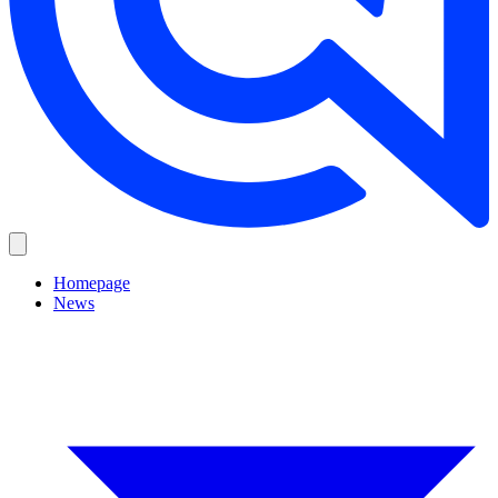
Homepage
News