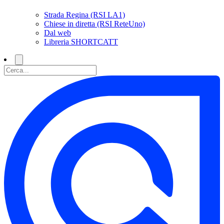
Strada Regina (RSI LA1)
Chiese in diretta (RSI ReteUno)
Dal web
Libreria SHORTCATT