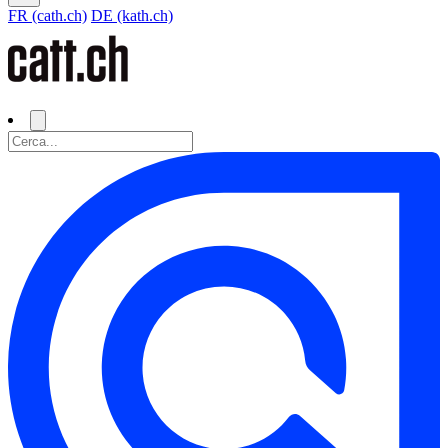
FR (cath.ch)
DE (kath.ch)