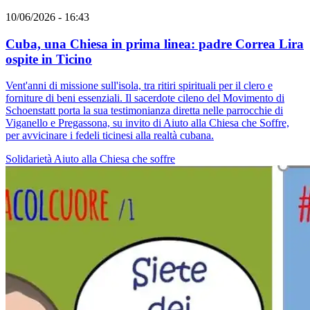
10/06/2026 - 16:43
Cuba, una Chiesa in prima linea: padre Correa Lira
ospite in Ticino
Vent'anni di missione sull'isola, tra ritiri spirituali per il clero e
forniture di beni essenziali. Il sacerdote cileno del Movimento di
Schoenstatt porta la sua testimonianza diretta nelle parrocchie di
Viganello e Pregassona, su invito di Aiuto alla Chiesa che Soffre,
per avvicinare i fedeli ticinesi alla realtà cubana.
Solidarietà
Aiuto alla Chiesa che soffre