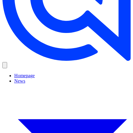
Homepage
News