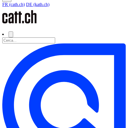
FR (cath.ch)
DE (kath.ch)