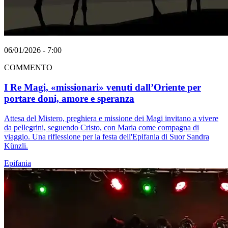
06/01/2026 - 7:00
COMMENTO
I Re Magi, «missionari» venuti dall’Oriente per
portare doni, amore e speranza
Attesa del Mistero, preghiera e missione dei Magi invitano a vivere
da pellegrini, seguendo Cristo, con Maria come compagna di
viaggio. Una riflessione per la festa dell'Epifania di Suor Sandra
Künzli.
Epifania