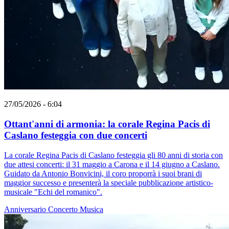
27/05/2026 - 6:04
Ottant'anni di armonia: la corale Regina Pacis di
Caslano festeggia con due concerti
La corale Regina Pacis di Caslano festeggia gli 80 anni di storia con
due attesi concerti: il 31 maggio a Carona e il 14 giugno a Caslano.
Guidato da Antonio Bonvicini, il coro proporrà i suoi brani di
maggior successo e presenterà la speciale pubblicazione artistico-
musicale "Echi del romanico".
Anniversario
Concerto
Musica