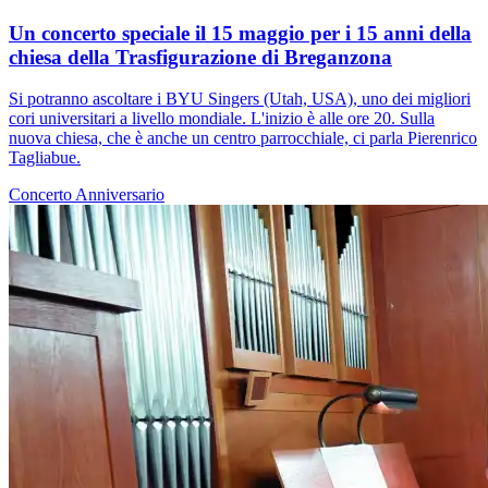
Un concerto speciale il 15 maggio per i 15 anni della
chiesa della Trasfigurazione di Breganzona
Si potranno ascoltare i BYU Singers (Utah, USA), uno dei migliori
cori universitari a livello mondiale. L'inizio è alle ore 20. Sulla
nuova chiesa, che è anche un centro parrocchiale, ci parla Pierenrico
Tagliabue.
Concerto
Anniversario