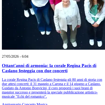
27/05/2026 - 6:04
Ottant'anni di armonia: la corale Regina Pacis di
Caslano festeggia con due concerti
La corale Regina Pacis di Caslano festeggia gli 80 anni di storia con
due attesi concerti: il 31 maggio a Carona e il 14 giugno a Caslano.
Guidato da Antonio Bonvicini, il coro proporrà i suoi brani di
maggior successo e presenterà la speciale pubblicazione artistico-
musicale "Echi del romanico".
Anniversario
Concerto
Musica