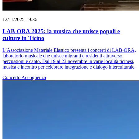
12/11/2025 - 9:36
LAB-ORA 2025: la musica che unisce popoli e
culture in Ticino
L’Associazione Materiale Elastico presenta i concerti di LAB-ORA,
laboratorio musicale che unisce migranti e residenti attraverso
percussioni e canto. Dal 19 al 23 novembre in varie località ticinesi,
musica e incontro per celebrare integrazione e dialogo interculturale.
Concerto
Accoglienza