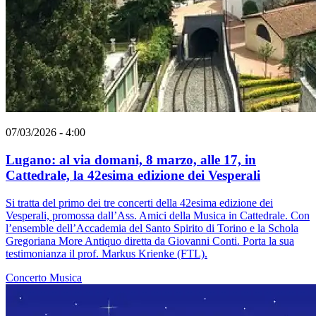
07/03/2026 - 4:00
Lugano: al via domani, 8 marzo, alle 17, in
Cattedrale, la 42esima edizione dei Vesperali
Si tratta del primo dei tre concerti della 42esima edizione dei
Vesperali, promossa dall’Ass. Amici della Musica in Cattedrale. Con
l’ensemble dell’Accademia del Santo Spirito di Torino e la Schola
Gregoriana More Antiquo diretta da Giovanni Conti. Porta la sua
testimonianza il prof. Markus Krienke (FTL).
Concerto
Musica