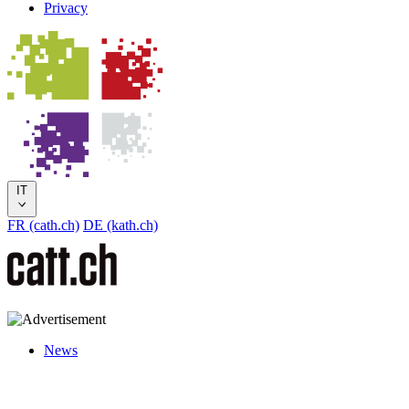
Privacy
IT
FR (cath.ch)
DE (kath.ch)
News