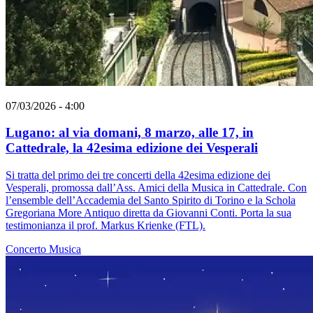
07/03/2026 - 4:00
Lugano: al via domani, 8 marzo, alle 17, in
Cattedrale, la 42esima edizione dei Vesperali
Si tratta del primo dei tre concerti della 42esima edizione dei
Vesperali, promossa dall’Ass. Amici della Musica in Cattedrale. Con
l’ensemble dell’Accademia del Santo Spirito di Torino e la Schola
Gregoriana More Antiquo diretta da Giovanni Conti. Porta la sua
testimonianza il prof. Markus Krienke (FTL).
Concerto
Musica