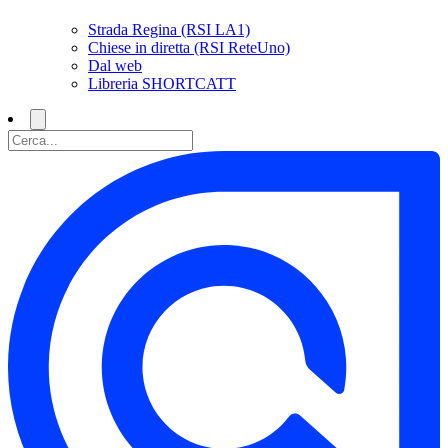
Strada Regina (RSI LA1)
Chiese in diretta (RSI ReteUno)
Dal web
Libreria SHORTCATT