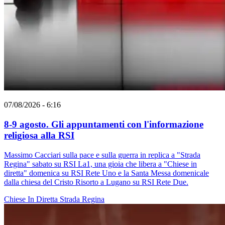
07/08/2026 - 6:16
8-9 agosto. Gli appuntamenti con l'informazione
religiosa alla RSI
Massimo Cacciari sulla pace e sulla guerra in replica a "Strada
Regina" sabato su RSI La1, una gioia che libera a "Chiese in
diretta" domenica su RSI Rete Uno e la Santa Messa domenicale
dalla chiesa del Cristo Risorto a Lugano su RSI Rete Due.
Chiese In Diretta
Strada Regina