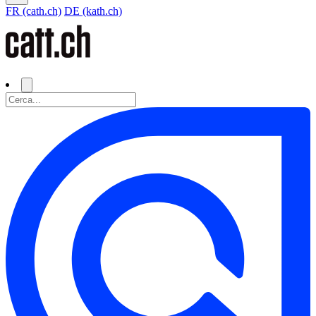
FR (cath.ch)
DE (kath.ch)