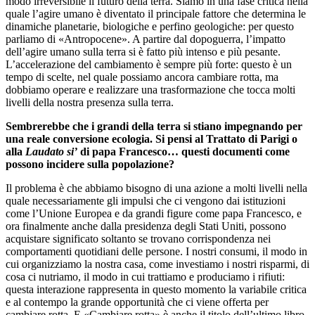
modo irreversibile il futuro della terra. Siamo in una fase critica nella
quale l’agire umano è diventato il principale fattore che determina le
dinamiche planetarie, biologiche e perfino geologiche: per questo
parliamo di «Antropocene». A partire dal dopoguerra, l’impatto
dell’agire umano sulla terra si è fatto più intenso e più pesante.
L’accelerazione del cambiamento è sempre più forte: questo è un
tempo di scelte, nel quale possiamo ancora cambiare rotta, ma
dobbiamo operare e realizzare una trasformazione che tocca molti
livelli della nostra presenza sulla terra.
Sembrerebbe che i grandi della terra si stiano impegnando per
una reale conversione ecologia. Si pensi al Trattato di Parigi o
alla
Laudato si’
di papa Francesco… questi documenti come
possono incidere sulla popolazione?
Il problema è che abbiamo bisogno di una azione a molti livelli nella
quale necessariamente gli impulsi che ci vengono dai istituzioni
come l’Unione Europea e da grandi figure come papa Francesco, e
ora finalmente anche dalla presidenza degli Stati Uniti, possono
acquistare significato soltanto se trovano corrispondenza nei
comportamenti quotidiani delle persone. I nostri consumi, il modo in
cui organizziamo la nostra casa, come investiamo i nostri risparmi, di
cosa ci nutriamo, il modo in cui trattiamo e produciamo i rifiuti:
questa interazione rappresenta in questo momento la variabile critica
e al contempo la grande opportunità che ci viene offerta per
cambiare rotta. E «Cambiare rotta» è anche il titolo dell’ultimo libro