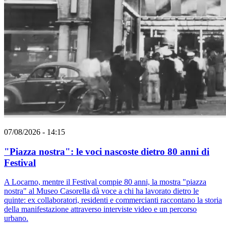
07/08/2026 - 14:15
"Piazza nostra": le voci nascoste dietro 80 anni di
Festival
A Locarno, mentre il Festival compie 80 anni, la mostra "piazza
nostra" al Museo Casorella dà voce a chi ha lavorato dietro le
quinte: ex collaboratori, residenti e commercianti raccontano la storia
della manifestazione attraverso interviste video e un percorso
urbano.