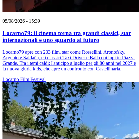
05/08/2026 - 15:39
Locarno79: il cinema torna tra grandi classici, star
internazionali e uno sguardo al futuro
Locarno79 apre con 233 film, star come Rossellini, Aronofsky,
Argento e Saldaña, e i classici Taxi Driver e Balla coi lupi in Piazza
Grande. Tra i temi caldi: l'anticipo a luglio per gli 80 anni nel 2027 e
la nuova giuria kids, che apre un confronto con Castellinaria.
Locarno
Film
Festival