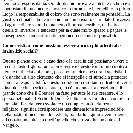
ben poca responsabilità. Ora dobbiamo provare a tutelare il clima e a
contrastare il mutamento climatico in forme che interpellino in primo
luogo la responsabilità di coloro che sono realmente responsabili. La
giustizia climatica tiene insieme due dimensioni, da un lato l’urgenza
di agire e di arrestare il mutamento il prima possibile, dall’altro
quella di invertire la tendenza per la quale molto spesso a pagare le
conseguenze sono coloro che nemmeno ne sono responsabili.
Come cristiani come possiamo essere ancora più attenti alle
ingiustizie sociali?
Questo pianeta che ci è stato dato è la casa in cui possiamo vivere e
in cui i nostri figli potranno prosperare e questo è un ottimo motivo
perché tutti, cristiani e non, possano prendersene cura. Da cristiani
c’è anche un altro elemento che ci interpella e ci stimola a prendere
la nostra responsabilità: questo mondo non è soltanto il frutto di certe
dinamiche che la scienza studia, ma è un dono. La creazione è il
grande dono che il Creatore ha fatto per tutte le sue creature, è lo
spazio nel quale il Verbo di Dio si è fatto carne. Prendersi cura della
terra significa davvero svolgere un compito profondamente
religioso, significa corrispondere una dimensione imprescindibile
della nostra dimensione di credenti; non farlo significa venir meno
alla nostra umanità e a quell’appello che arriva direttamente dal
Vangelo.