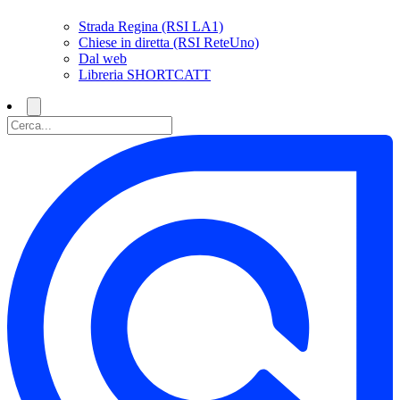
Strada Regina (RSI LA1)
Chiese in diretta (RSI ReteUno)
Dal web
Libreria SHORTCATT