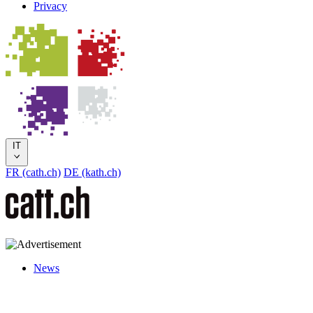
Privacy
IT
FR (cath.ch)
DE (kath.ch)
News