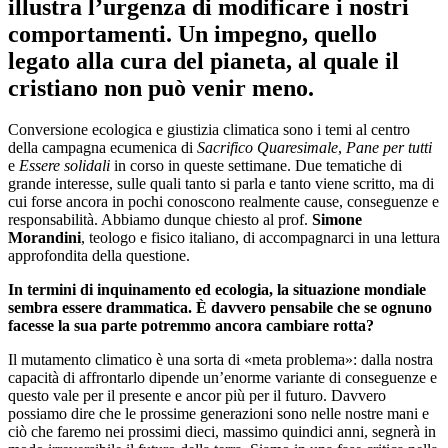
illustra l’urgenza di modificare i nostri
comportamenti. Un impegno, quello
legato alla cura del pianeta, al quale il
cristiano non può venir meno.
Conversione ecologica e giustizia climatica sono i temi al centro
della campagna ecumenica di
Sacrifico Quaresimale
,
Pane per tutti
e
Essere solidali
in corso in queste settimane. Due tematiche di
grande interesse, sulle quali tanto si parla e tanto viene scritto, ma di
cui forse ancora in pochi conoscono realmente cause, conseguenze e
responsabilità. Abbiamo dunque chiesto al prof.
Simone
Morandini
, teologo e fisico italiano, di accompagnarci in una lettura
approfondita della questione.
In termini di inquinamento ed ecologia, la situazione mondiale
sembra essere drammatica. È davvero pensabile che se ognuno
facesse la sua parte potremmo ancora cambiare rotta?
Il mutamento climatico è una sorta di «meta problema»: dalla nostra
capacità di affrontarlo dipende un’enorme variante di conseguenze e
questo vale per il presente e ancor più per il futuro. Davvero
possiamo dire che le prossime generazioni sono nelle nostre mani e
ciò che faremo nei prossimi dieci, massimo quindici anni, segnerà in