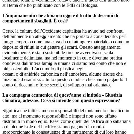
sul tema che ho pubblicato con le EdB di Bologna.
L’inquinamento che abbiamo oggi è il frutto di decenni di
comportamenti sbagliati. È così?
Certo, la cultura dell’Occidente capitalista ha avuto nei confronti
dell’ambiente un atteggiamento che ha portato a considerarlo, per
lungo tempo, o come una cava da cui attingere materiale o come un
deposito di rifiuti in cui gettare gli scarti. Questo atteggiamento,
evidentemente, è stato sostenibile fin che avveniva su scala
localmente delimitata, ma nel momento in cui è divenuta pratica
condivisa dall’intera famiglia umana ci siamo resi conto che non è
più sostenibile. L’accumulo di plastica negli
oceani o di anidride carbonica nell’atmosfera, alcune risorse che
iniziano ad esaurirsi… tutto questo ci indica che stiamo pagando il
conto di decenni, o forse secoli, di sviluppo mal orientato.
La campagna ecumenica di quest’anno si intitola «Giustizia
climatica, adesso». Cosa si intende con questa espressione?
Significa che tutti siamo corresponsabili del mutamento climatico in
atto, ma al momento responsabilità e impatti non sono affatto
distribuiti in modo equo. Paesi come quelli dell’Africa sub sahariana
o di alcune isole del Pacifico stanno pagando in modo
sproporzionato le conseguenze di un mutamento di cui loro hanno