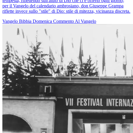
tempesta, riflettendo sull'aiuto di Dio che ci è offerto ogni giorno;
per il Vangelo del calendario ambrosiano, don Giuseppe Grampa
riflette invece sullo "stile" di Dio: stile di mitezza, vicinanza discreta.
Vangelo
Bibbia
Domenica
Commento Al Vangelo