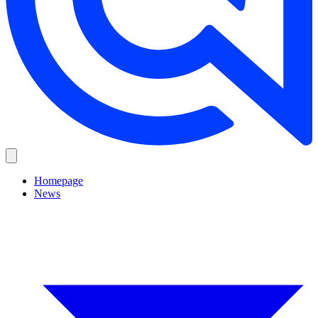
Homepage
News