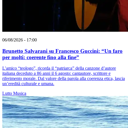
06/08/2026 - 17:00
Brunetto Salvarani su Francesco Guccini: “Un faro
per molti: coerente fino alla fine”
L'amico “teologo”, ricorda il “patriarca” della canzone d’autore
italiana deceduto a 86 anni il 6 agosto: cantautore, scrittore e
riferimento morale. Dal valore della parola alla coerenza etica, lascia
un’eredità culturale e umana.
Lutto
Musica