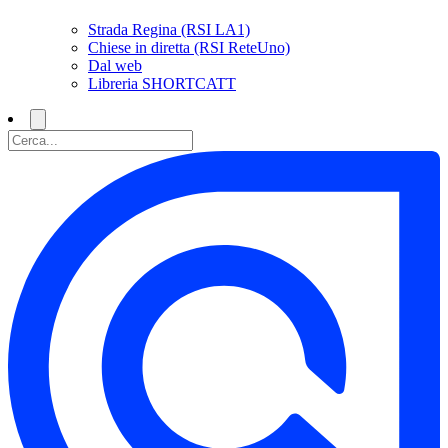
Strada Regina (RSI LA1)
Chiese in diretta (RSI ReteUno)
Dal web
Libreria SHORTCATT