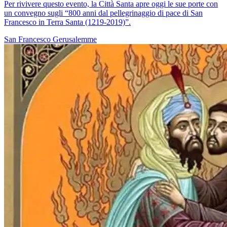
Per rivivere questo evento, la Città Santa apre oggi le sue porte con
un convegno sugli “800 anni dal pellegrinaggio di pace di San
Francesco in Terra Santa (1219-2019)”.
San Francesco
Gerusalemme