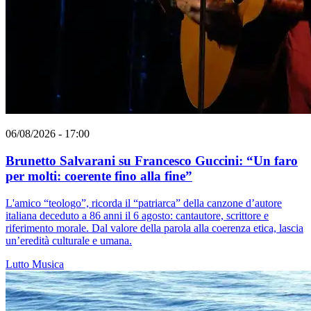
06/08/2026 - 17:00
Brunetto Salvarani su Francesco Guccini: “Un faro
per molti: coerente fino alla fine”
L'amico “teologo”, ricorda il “patriarca” della canzone d’autore
italiana deceduto a 86 anni il 6 agosto: cantautore, scrittore e
riferimento morale. Dal valore della parola alla coerenza etica, lascia
un’eredità culturale e umana.
Lutto
Musica