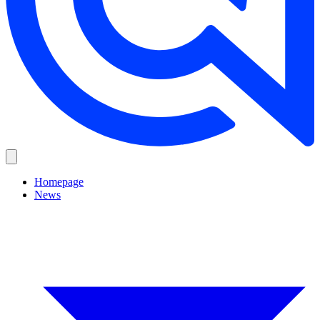
Homepage
News