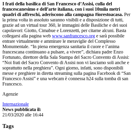
I frati della basilica di San Francesco d’Assisi, culla del
francescanesimo e dell’arte italiana, con i suoi 10mila metri
quadri di affreschi, aderiscono alla campagna #iorestoacasa.
Per
la prima volta in assoluto saranno visibili e a disposizione di tutti,
grazie ad un virtual tour 360, le immagini delle Basiliche e dei suoi
capolavori: Giotto, Cimabue e Lorenzetti, per citarne alcuni. Basta
collegarsi alla pagina web
www.sanfrancesco.org
e sarà possibile
entrare virtualmente e ammirare le meraviglie del Complesso
Monumentale. “In piena emergenza sanitaria il cuore e l’anima
francescana continuano a pulsare, a vivere”, dichiara padre Enzo
Fortunato, direttore della Sala Stampa del Sacro Convento di Assisi:
“Noi frati del Sacro Convento di Assisi non vi lasciamo soli anche e
soprattutto nella preghiera”. Ogni giorno, infatti, sono disponibili
messe e preghiere in diretta streaming sulla pagina Facebook di “San
Francesco Assisi” e una webcam è connessa h24 sulla tomba di san
Francesco.
Agenzie
Internazionale
News pubblicata il:
21/03/2020 alle 16:44
Tags