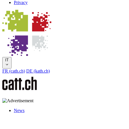
Privacy
IT
FR (cath.ch)
DE (kath.ch)
News