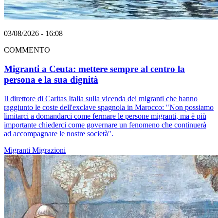
03/08/2026 - 16:08
COMMENTO
Migranti a Ceuta: mettere sempre al centro la
persona e la sua dignità
Il direttore di Caritas Italia sulla vicenda dei migranti che hanno
raggiunto le coste dell'exclave spagnola in Marocco: "Non possiamo
limitarci a domandarci come fermare le persone migranti, ma è più
importante chiederci come governare un fenomeno che continuerà
ad accompagnare le nostre società".
Migranti
Migrazioni