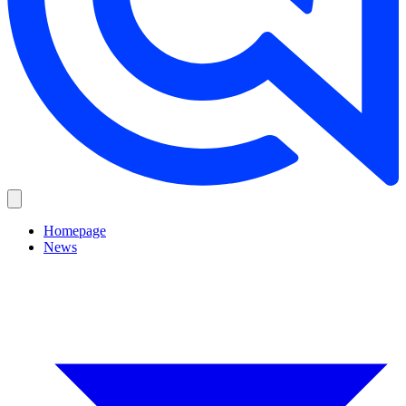
Homepage
News