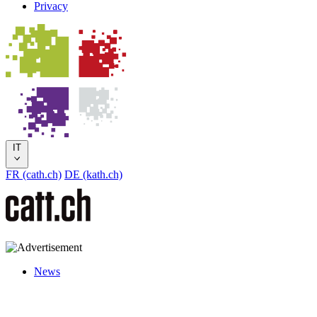
Privacy
IT
FR (cath.ch)
DE (kath.ch)
News