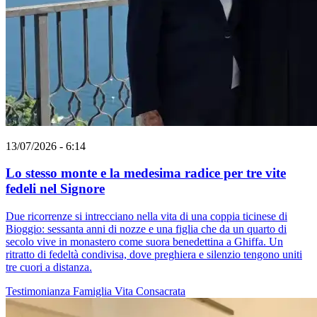
13/07/2026 - 6:14
Lo stesso monte e la medesima radice per tre vite
fedeli nel Signore
Due ricorrenze si intrecciano nella vita di una coppia ticinese di
Bioggio: sessanta anni di nozze e una figlia che da un quarto di
secolo vive in monastero come suora benedettina a Ghiffa. Un
ritratto di fedeltà condivisa, dove preghiera e silenzio tengono uniti
tre cuori a distanza.
Testimonianza
Famiglia
Vita Consacrata