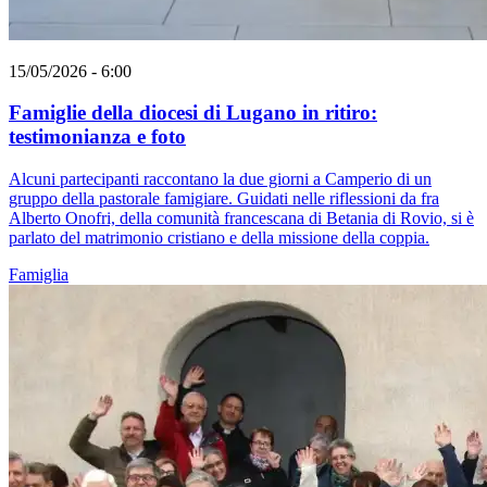
15/05/2026 - 6:00
Famiglie della diocesi di Lugano in ritiro:
testimonianza e foto
Alcuni partecipanti raccontano la due giorni a Camperio di un
gruppo della pastorale famigiare. Guidati nelle riflessioni da fra
Alberto Onofri, della comunità francescana di Betania di Rovio, si è
parlato del matrimonio cristiano e della missione della coppia.
Famiglia