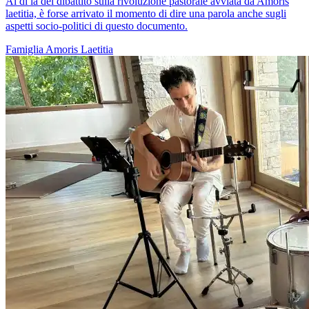
Al di là del dibattito sulla rivoluzione pastorale avviata da Amoris
laetitia, è forse arrivato il momento di dire una parola anche sugli
aspetti socio-politici di questo documento.
Famiglia
Amoris Laetitia