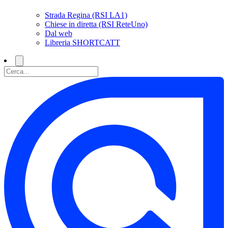
Strada Regina (RSI LA1)
Chiese in diretta (RSI ReteUno)
Dal web
Libreria SHORTCATT