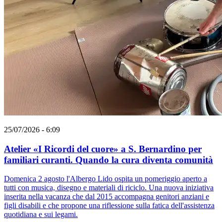
25/07/2026 - 6:09
Atelier «I Ricordi del cuore» a S. Bernardino per
familiari curanti. Quando la cura diventa comunità
Domenica 2 agosto l'Albergo Lido ospita un pomeriggio aperto a
tutti con musica, disegno e materiali di riciclo. Una nuova iniziativa
inserita nella vacanza che dal 2015 accompagna genitori anziani e
figli disabili e che propone una riflessione sulla fatica dell'assistenza
quotidiana e sui legami.