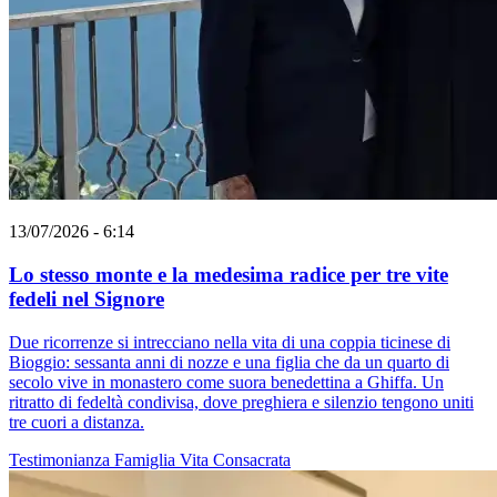
13/07/2026 - 6:14
Lo stesso monte e la medesima radice per tre vite
fedeli nel Signore
Due ricorrenze si intrecciano nella vita di una coppia ticinese di
Bioggio: sessanta anni di nozze e una figlia che da un quarto di
secolo vive in monastero come suora benedettina a Ghiffa. Un
ritratto di fedeltà condivisa, dove preghiera e silenzio tengono uniti
tre cuori a distanza.
Testimonianza
Famiglia
Vita Consacrata