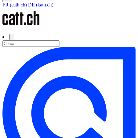
FR (cath.ch)
DE (kath.ch)