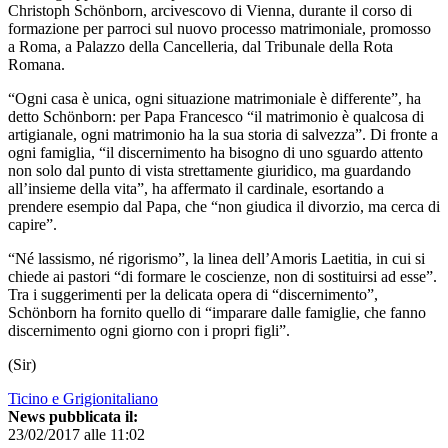
Christoph Schönborn, arcivescovo di Vienna, durante il corso di
formazione per parroci sul nuovo processo matrimoniale, promosso
a Roma, a Palazzo della Cancelleria, dal Tribunale della Rota
Romana.
“Ogni casa è unica, ogni situazione matrimoniale è differente”, ha
detto Schönborn: per Papa Francesco “il matrimonio è qualcosa di
artigianale, ogni matrimonio ha la sua storia di salvezza”. Di fronte a
ogni famiglia, “il discernimento ha bisogno di uno sguardo attento
non solo dal punto di vista strettamente giuridico, ma guardando
all’insieme della vita”, ha affermato il cardinale, esortando a
prendere esempio dal Papa, che “non giudica il divorzio, ma cerca di
capire”.
“Né lassismo, né rigorismo”, la linea dell’Amoris Laetitia, in cui si
chiede ai pastori “di formare le coscienze, non di sostituirsi ad esse”.
Tra i suggerimenti per la delicata opera di “discernimento”,
Schönborn ha fornito quello di “imparare dalle famiglie, che fanno
discernimento ogni giorno con i propri figli”.
(Sir)
Ticino e Grigionitaliano
News pubblicata il:
23/02/2017 alle 11:02