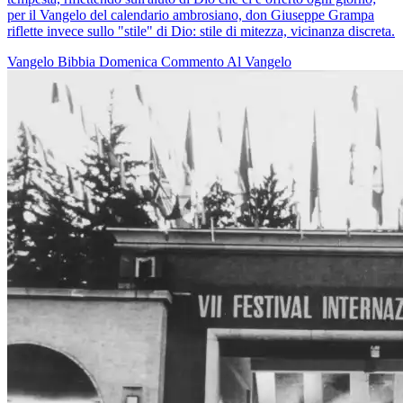
per il Vangelo del calendario ambrosiano, don Giuseppe Grampa
riflette invece sullo "stile" di Dio: stile di mitezza, vicinanza discreta.
Vangelo
Bibbia
Domenica
Commento Al Vangelo