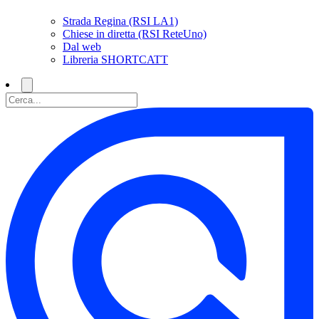
Strada Regina (RSI LA1)
Chiese in diretta (RSI ReteUno)
Dal web
Libreria SHORTCATT