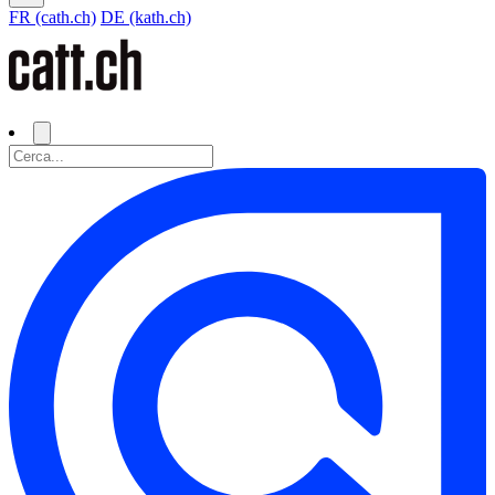
FR (cath.ch)
DE (kath.ch)