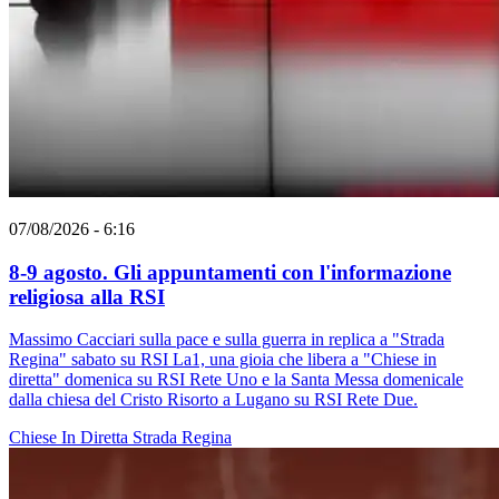
07/08/2026 - 6:16
8-9 agosto. Gli appuntamenti con l'informazione
religiosa alla RSI
Massimo Cacciari sulla pace e sulla guerra in replica a "Strada
Regina" sabato su RSI La1, una gioia che libera a "Chiese in
diretta" domenica su RSI Rete Uno e la Santa Messa domenicale
dalla chiesa del Cristo Risorto a Lugano su RSI Rete Due.
Chiese In Diretta
Strada Regina