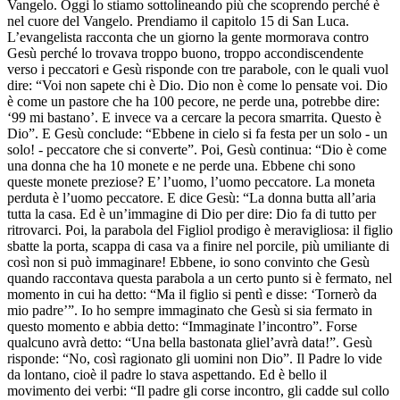
Vangelo. Oggi lo stiamo sottolineando più che scoprendo perché è
nel cuore del Vangelo. Prendiamo il capitolo 15 di San Luca.
L’evangelista racconta che un giorno la gente mormorava contro
Gesù perché lo trovava troppo buono, troppo accondiscendente
verso i peccatori e Gesù risponde con tre parabole, con le quali vuol
dire: “Voi non sapete chi è Dio. Dio non è come lo pensate voi. Dio
è come un pastore che ha 100 pecore, ne perde una, potrebbe dire:
‘99 mi bastano’. E invece va a cercare la pecora smarrita. Questo è
Dio”. E Gesù conclude: “Ebbene in cielo si fa festa per un solo - un
solo! - peccatore che si converte”. Poi, Gesù continua: “Dio è come
una donna che ha 10 monete e ne perde una. Ebbene chi sono
queste monete preziose? E’ l’uomo, l’uomo peccatore. La moneta
perduta è l’uomo peccatore. E dice Gesù: “La donna butta all’aria
tutta la casa. Ed è un’immagine di Dio per dire: Dio fa di tutto per
ritrovarci. Poi, la parabola del Figliol prodigo è meravigliosa: il figlio
sbatte la porta, scappa di casa va a finire nel porcile, più umiliante di
così non si può immaginare! Ebbene, io sono convinto che Gesù
quando raccontava questa parabola a un certo punto si è fermato, nel
momento in cui ha detto: “Ma il figlio si pentì e disse: ‘Tornerò da
mio padre’”. Io ho sempre immaginato che Gesù si sia fermato in
questo momento e abbia detto: “Immaginate l’incontro”. Forse
qualcuno avrà detto: “Una bella bastonata gliel’avrà data!”. Gesù
risponde: “No, così ragionato gli uomini non Dio”. Il Padre lo vide
da lontano, cioè il padre lo stava aspettando. Ed è bello il
movimento dei verbi: “Il padre gli corse incontro, gli cadde sul collo