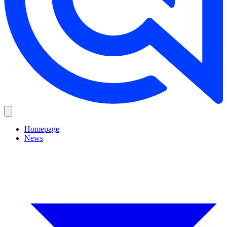
Homepage
News