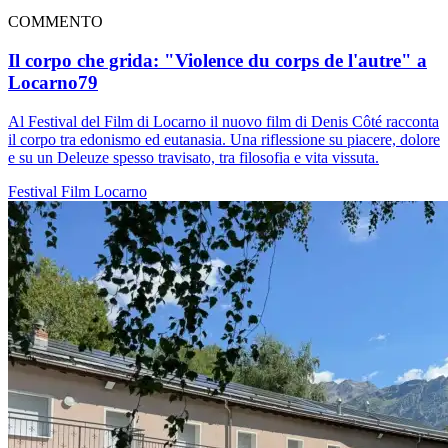
COMMENTO
Il corpo che grida: "Violence du corps de l'autre" a
Locarno79
Al Festival del Film di Locarno il nuovo film di Denis Côté racconta
il corpo tra edonismo ed eutanasia. Una riflessione su piacere, dolore
e su un Deleuze spesso travisato, tra filosofia e vita vissuta.
Festival
Film
Locarno