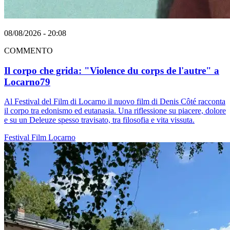
08/08/2026 - 20:08
COMMENTO
Il corpo che grida: "Violence du corps de l'autre" a
Locarno79
Al Festival del Film di Locarno il nuovo film di Denis Côté racconta
il corpo tra edonismo ed eutanasia. Una riflessione su piacere, dolore
e su un Deleuze spesso travisato, tra filosofia e vita vissuta.
Festival
Film
Locarno