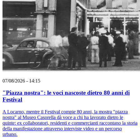
07/08/2026 - 14:15
"Piazza nostra": le voci nascoste dietro 80 anni di
Festival
A Locarno, mentre il Festival compie 80 anni, la mostra "piazza
nostra" al Museo Casorella dà voce a chi ha lavorato dietro le
quinte: ex collaboratori, residenti e commercianti raccontano la storia
della manifestazione attraverso interviste video e un percorso
urbano.