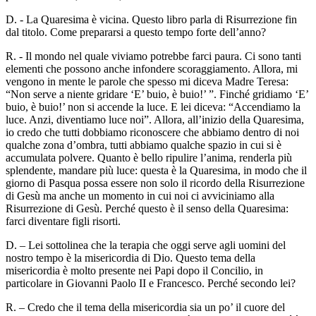
D. - La Quaresima è vicina. Questo libro parla di Risurrezione fin
dal titolo. Come prepararsi a questo tempo forte dell’anno?
R. - Il mondo nel quale viviamo potrebbe farci paura. Ci sono tanti
elementi che possono anche infondere scoraggiamento. Allora, mi
vengono in mente le parole che spesso mi diceva Madre Teresa:
“Non serve a niente gridare ‘E’ buio, è buio!’ ”. Finché gridiamo ‘E’
buio, è buio!’ non si accende la luce. E lei diceva: “Accendiamo la
luce. Anzi, diventiamo luce noi”. Allora, all’inizio della Quaresima,
io credo che tutti dobbiamo riconoscere che abbiamo dentro di noi
qualche zona d’ombra, tutti abbiamo qualche spazio in cui si è
accumulata polvere. Quanto è bello ripulire l’anima, renderla più
splendente, mandare più luce: questa è la Quaresima, in modo che il
giorno di Pasqua possa essere non solo il ricordo della Risurrezione
di Gesù ma anche un momento in cui noi ci avviciniamo alla
Risurrezione di Gesù. Perché questo è il senso della Quaresima:
farci diventare figli risorti.
D. – Lei sottolinea che la terapia che oggi serve agli uomini del
nostro tempo è la misericordia di Dio. Questo tema della
misericordia è molto presente nei Papi dopo il Concilio, in
particolare in Giovanni Paolo II e Francesco. Perché secondo lei?
R. – Credo che il tema della misericordia sia un po’ il cuore del