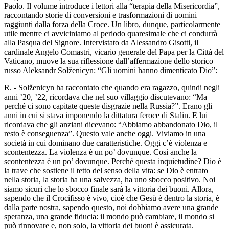
Paolo. Il volume introduce i lettori alla “terapia della Misericordia”,
raccontando storie di conversioni e trasformazioni di uomini
raggiunti dalla forza della Croce. Un libro, dunque, particolarmente
utile mentre ci avviciniamo al periodo quaresimale che ci condurrà
alla Pasqua del Signore. Intervistato da Alessandro Gisotti, il
cardinale Angelo Comastri, vicario generale del Papa per la Città del
Vaticano, muove la sua riflessione dall’affermazione dello storico
russo Aleksandr Solženicyn: “Gli uomini hanno dimenticato Dio”:
R. - Solženicyn ha raccontato che quando era ragazzo, quindi negli
anni ’20, ’22, ricordava che nel suo villaggio discutevano: “Ma
perché ci sono capitate queste disgrazie nella Russia?”. Erano gli
anni in cui si stava imponendo la dittatura feroce di Stalin. E lui
ricordava che gli anziani dicevano: “Abbiamo abbandonato Dio, il
resto è conseguenza”. Questo vale anche oggi. Viviamo in una
società in cui dominano due caratteristiche. Oggi c’è violenza e
scontentezza. La violenza è un po’ dovunque. Così anche la
scontentezza è un po’ dovunque. Perché questa inquietudine? Dio è
la trave che sostiene il tetto del senso della vita: se Dio è entrato
nella storia, la storia ha una salvezza, ha uno sbocco positivo. Noi
siamo sicuri che lo sbocco finale sarà la vittoria dei buoni. Allora,
sapendo che il Crocifisso è vivo, cioè che Gesù è dentro la storia, è
dalla parte nostra, sapendo questo, noi dobbiamo avere una grande
speranza, una grande fiducia: il mondo può cambiare, il mondo si
può rinnovare e, non solo, la vittoria dei buoni è assicurata.