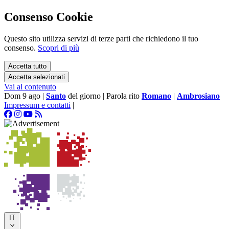
Consenso Cookie
Questo sito utilizza servizi di terze parti che richiedono il tuo
consenso.
Scopri di più
Accetta tutto
Accetta selezionati
Vai al contenuto
Dom 9 ago
|
Santo
del giorno
|
Parola rito
Romano
|
Ambrosiano
Impressum e contatti
|
IT