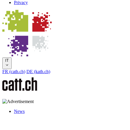
Privacy
IT
FR (cath.ch)
DE (kath.ch)
News