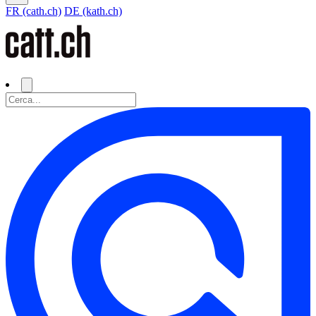
FR (cath.ch)
DE (kath.ch)