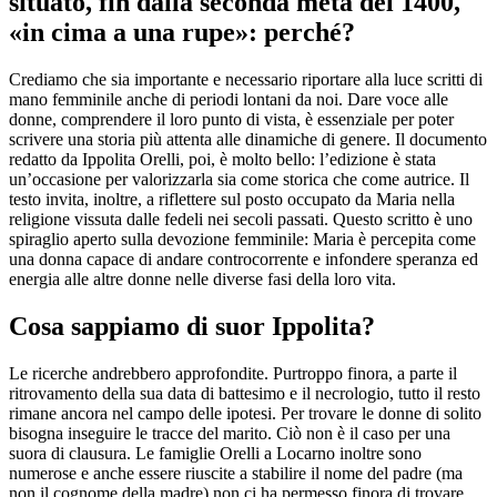
situato, fin dalla seconda metà del 1400,
«in cima a una rupe»: perché?
Crediamo che sia importante e necessario riportare alla luce scritti di
mano femminile anche di periodi lontani da noi. Dare voce alle
donne, comprendere il loro punto di vista, è essenziale per poter
scrivere una storia più attenta alle dinamiche di genere. Il documento
redatto da Ippolita Orelli, poi, è molto bello: l’edizione è stata
un’occasione per valorizzarla sia come storica che come autrice. Il
testo invita, inoltre, a riflettere sul posto occupato da Maria nella
religione vissuta dalle fedeli nei secoli passati. Questo scritto è uno
spiraglio aperto sulla devozione femminile: Maria è percepita come
una donna capace di andare controcorrente e infondere speranza ed
energia alle altre donne nelle diverse fasi della loro vita.
Cosa sappiamo di suor Ippolita?
Le ricerche andrebbero approfondite. Purtroppo finora, a parte il
ritrovamento della sua data di battesimo e il necrologio, tutto il resto
rimane ancora nel campo delle ipotesi. Per trovare le donne di solito
bisogna inseguire le tracce del marito. Ciò non è il caso per una
suora di clausura. Le famiglie Orelli a Locarno inoltre sono
numerose e anche essere riuscite a stabilire il nome del padre (ma
non il cognome della madre) non ci ha permesso finora di trovare