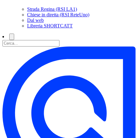
Strada Regina (RSI LA1)
Chiese in diretta (RSI ReteUno)
Dal web
Libreria SHORTCATT