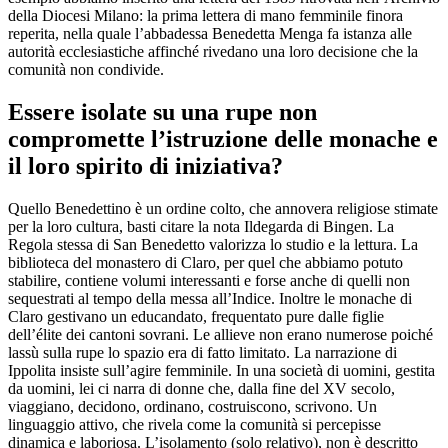
della Diocesi Milano: la prima lettera di mano femminile finora
reperita, nella quale l’abbadessa Benedetta Menga fa istanza alle
autorità ecclesiastiche affinché rivedano una loro decisione che la
comunità non condivide.
Essere isolate su una rupe non
compromette l’istruzione delle monache e
il loro spirito di iniziativa?
Quello Benedettino è un ordine colto, che annovera religiose stimate
per la loro cultura, basti citare la nota Ildegarda di Bingen. La
Regola stessa di San Benedetto valorizza lo studio e la lettura. La
biblioteca del monastero di Claro, per quel che abbiamo potuto
stabilire, contiene volumi interessanti e forse anche di quelli non
sequestrati al tempo della messa all’Indice. Inoltre le monache di
Claro gestivano un educandato, frequentato pure dalle figlie
dell’élite dei cantoni sovrani. Le allieve non erano numerose poiché
lassù sulla rupe lo spazio era di fatto limitato. La narrazione di
Ippolita insiste sull’agire femminile. In una società di uomini, gestita
da uomini, lei ci narra di donne che, dalla fine del XV secolo,
viaggiano, decidono, ordinano, costruiscono, scrivono. Un
linguaggio attivo, che rivela come la comunità si percepisse
dinamica e laboriosa. L’isolamento (solo relativo), non è descritto