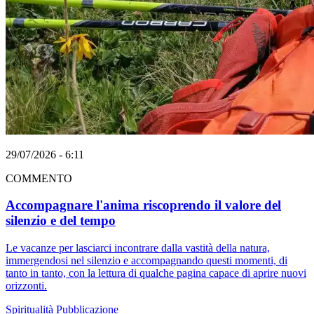
29/07/2026 - 6:11
COMMENTO
Accompagnare l'anima riscoprendo il valore del
silenzio e del tempo
Le vacanze per lasciarci incontrare dalla vastità della natura,
immergendosi nel silenzio e accompagnando questi momenti, di
tanto in tanto, con la lettura di qualche pagina capace di aprire nuovi
orizzonti.
Spiritualità
Pubblicazione