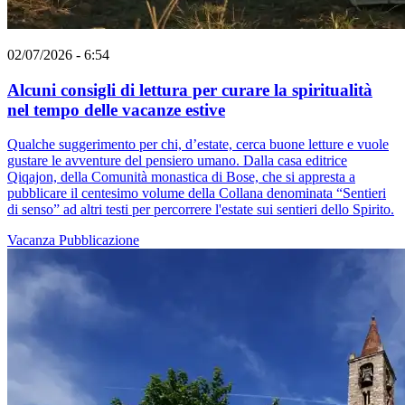
02/07/2026 - 6:54
Alcuni consigli di lettura per curare la spiritualità
nel tempo delle vacanze estive
Qualche suggerimento per chi, d’estate, cerca buone letture e vuole
gustare le avventure del pensiero umano. Dalla casa editrice
Qiqajon, della Comunità monastica di Bose, che si appresta a
pubblicare il centesimo volume della Collana denominata “Sentieri
di senso” ad altri testi per percorrere l'estate sui sentieri dello Spirito.
Vacanza
Pubblicazione