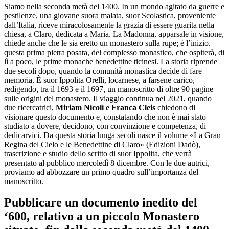
Siamo nella seconda metà del 1400. In un mondo agitato da guerre e
pestilenze, una giovane suora malata, suor Scolastica, proveniente
dall’Italia, riceve miracolosamente la grazia di essere guarita nella
chiesa, a Claro, dedicata a Maria. La Madonna, apparsale in visione,
chiede anche che le sia eretto un monastero sulla rupe; è l’inizio,
questa prima pietra posata, del complesso monastico, che ospiterà, di
lì a poco, le prime monache benedettine ticinesi. La storia riprende
due secoli dopo, quando la comunità monastica decide di fare
memoria. È suor Ippolita Orelli, locarnese, a farsene carico,
redigendo, tra il 1693 e il 1697, un manoscritto di oltre 90 pagine
sulle origini del monastero. Il viaggio continua nel 2021, quando
due ricercatrici,
Miriam Nicoli e Franca Cleis
chiedono di
visionare questo documento e, constatando che non è mai stato
studiato a dovere, decidono, con convinzione e competenza, di
dedicarvici. Da questa storia lunga secoli nasce il volume «La Gran
Regina del Cielo e le Benedettine di Claro» (Edizioni Dadò),
trascrizione e studio dello scritto di suor Ippolita, che verrà
presentato al pubblico mercoledì 8 dicembre. Con le due autrici,
proviamo ad abbozzare un primo quadro sull’importanza del
manoscritto.
Pubblicare un documento inedito del
‘600, relativo a un piccolo Monastero