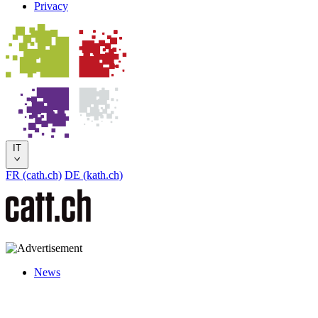
Privacy
IT
FR (cath.ch)
DE (kath.ch)
News