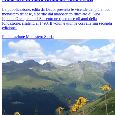
La pubblicazione, edita da Dadò, presenta le vicende del più antico
monastero ticinese, a partire dal manoscritto ritrovato di Suor
Ippolita Orelli, che nel Seicento ne ripercorse gli anni della
fondazione, risalenti al 1490. Il volume giunge così alla sua seconda
edizione.
Pubblicazione
Monastero
Storia