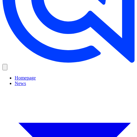
Homepage
News