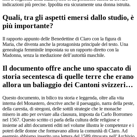
indicazioni più precise. Ippolita era sicuramente una donna istruita.
Quali, tra gli aspetti emersi dallo studio, è
più importante?
Il rapporto appunto delle Benedettine di Claro con la figura di
Maria, che diventa anche la protagonista principale del testo. Una
genealogia femminile impostata su un rapporto diretto con la
Madonna, senza la mediazione dell’autorità maschile.
Il documento offre anche uno spaccato di
storia secentesca di quelle terre che erano
allora un baliaggio dei Cantoni svizzeri…
Questo documento, in bilico tra storia e leggenda, oltre alla vita
interna del Monastero, descrive anche il paesaggio, narra della peste,
della carestia, di stregoni, delle sottili strategie che le monache
misero in atto per ovviare alla clausura, imposta da Carlo Borromeo
nel 1567. Questo scritto ci parla della cultura delle religiose e
insieme ad altri documenti editi nel volume illustra le competenze e i
poteri delle donne che formavano allora la comunità di Claro. Ad
esempio abbiamo inserito una lettera del 1589 ritrovata nell’Archivio