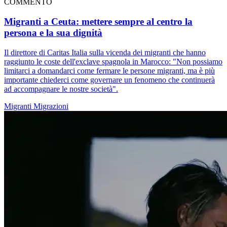
COMMENTO
Migranti a Ceuta: mettere sempre al centro la
persona e la sua dignità
Il direttore di Caritas Italia sulla vicenda dei migranti che hanno
raggiunto le coste dell'exclave spagnola in Marocco: "Non possiamo
limitarci a domandarci come fermare le persone migranti, ma è più
importante chiederci come governare un fenomeno che continuerà
ad accompagnare le nostre società".
Migranti
Migrazioni