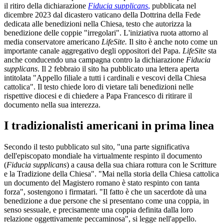
il ritiro della dichiarazione
Fiducia supplicans
,
pubblicata nel
dicembre 2023 dal dicastero vaticano della Dottrina della Fede
dedicata alle benedizioni nella Chiesa, testo che autorizza la
benedizione delle coppie "irregolari". L'iniziativa ruota attorno al
media conservatore americano
LifeSite.
Il sito è anche noto come un
importante canale aggregativo degli oppositori del Papa.
LifeSite
sta
anche conducendo una campagna contro la dichiarazione
Fiducia
supplicans
. Il 2 febbraio il sito ha pubblicato una lettera aperta
intitolata "Appello filiale a tutti i cardinali e vescovi della Chiesa
cattolica". Il testo chiede loro di vietare tali benedizioni nelle
rispettive diocesi e di chiedere a Papa Francesco di ritirare il
documento nella sua interezza.
I tradizionalisti americani in prima linea
Secondo il testo pubblicato sul sito, "una parte significativa
dell'episcopato mondiale ha virtualmente respinto il documento
(
Fiducia supplicans
) a causa della sua chiara rottura con le Scritture
e la Tradizione della Chiesa". "Mai nella storia della Chiesa cattolica
un documento del Magistero romano è stato respinto con tanta
forza", sostengono i firmatari. "Il fatto è che un sacerdote dà una
benedizione a due persone che si presentano come una coppia, in
senso sessuale, e precisamente una coppia definita dalla loro
relazione oggettivamente peccaminosa", si legge nell'appello.