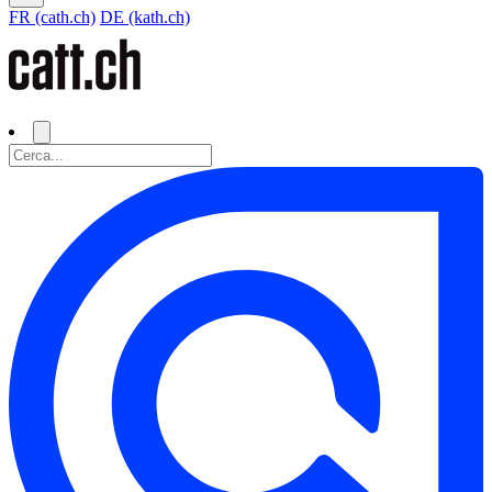
FR (cath.ch)
DE (kath.ch)