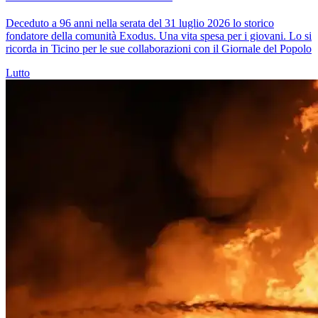
Deceduto a 96 anni nella serata del 31 luglio 2026 lo storico
fondatore della comunità Exodus. Una vita spesa per i giovani. Lo si
ricorda in Ticino per le sue collaborazioni con il Giornale del Popolo
Lutto