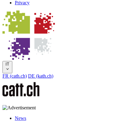
Privacy
IT
FR (cath.ch)
DE (kath.ch)
News