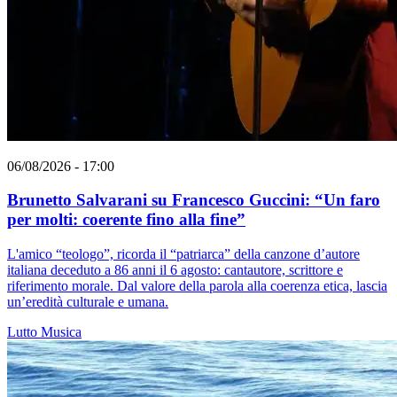
06/08/2026 - 17:00
Brunetto Salvarani su Francesco Guccini: “Un faro
per molti: coerente fino alla fine”
L'amico “teologo”, ricorda il “patriarca” della canzone d’autore
italiana deceduto a 86 anni il 6 agosto: cantautore, scrittore e
riferimento morale. Dal valore della parola alla coerenza etica, lascia
un’eredità culturale e umana.
Lutto
Musica