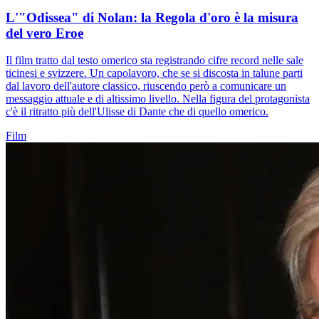
L'"Odissea" di Nolan: la Regola d'oro è la misura
del vero Eroe
Il film tratto dal testo omerico sta registrando cifre record nelle sale
ticinesi e svizzere. Un capolavoro, che se si discosta in talune parti
dal lavoro dell'autore classico, riuscendo però a comunicare un
messaggio attuale e di altissimo livello. Nella figura del protagonista
c'è il ritratto più dell'Ulisse di Dante che di quello omerico.
Film