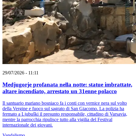
29/07/2026 - 11:11
Medjugorje profanata nella notte: statue imbrattate,
altare incendiato, arrestato un 31enne polacco
Il santuario mariano bosniaco fa i conti con vernice nera sul volto
della Vergine e fuoco sul sagrato di San Giacomo. La polizia ha
fermato a Ljubuški il presunto responsabile, cittadino di Varsavia,
mentre la parrocchia ripulisce tutto alla vigilia del Festival
internazionale dei giovani.
Vandalismo