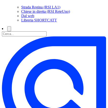
Strada Regina (RSI LA1)
Chiese in diretta (RSI ReteUno)
Dal web
Libreria SHORTCATT