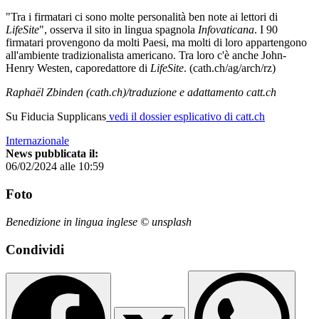
"Tra i firmatari ci sono molte personalità ben note ai lettori di
LifeSite
", osserva il sito in lingua spagnola
Infovaticana
. I 90
firmatari provengono da molti Paesi, ma molti di loro appartengono
all'ambiente tradizionalista americano. Tra loro c'è anche John-
Henry Westen, caporedattore di
LifeSite
. (cath.ch/ag/arch/rz)
Raphaël Zbinden (cath.ch)/traduzione e adattamento catt.ch
Su Fiducia Supplicans
vedi il dossier esplicativo di catt.ch
Internazionale
News pubblicata il:
06/02/2024 alle 10:59
Foto
Benedizione in lingua inglese © unsplash
Condividi