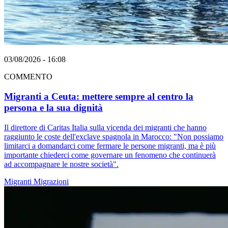
03/08/2026 - 16:08
COMMENTO
Migranti a Ceuta: mettere sempre al centro la
persona e la sua dignità
Il direttore di Caritas Italia sulla vicenda dei migranti che hanno
raggiunto le coste dell'exclave spagnola in Marocco: "Non possiamo
limitarci a domandarci come fermare le persone migranti, ma è più
importante chiederci come governare un fenomeno che continuerà
ad accompagnare le nostre società".
Migranti
Migrazioni