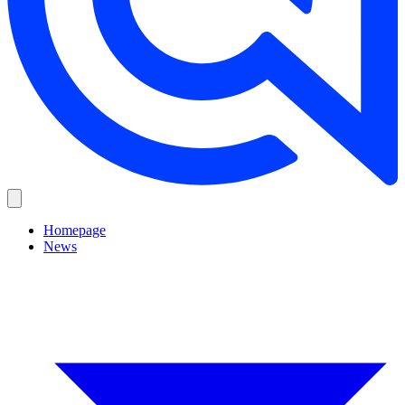
Homepage
News