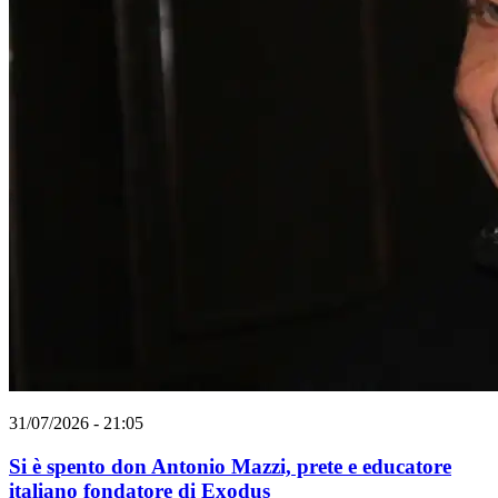
31/07/2026 - 21:05
Si è spento don Antonio Mazzi, prete e educatore
italiano fondatore di Exodus