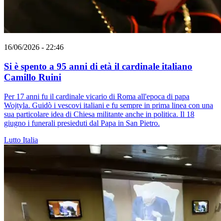
16/06/2026 - 22:46
Si è spento a 95 anni di età il cardinale italiano
Camillo Ruini
Per 17 anni fu il cardinale vicario di Roma all'epoca di papa
Wojtyla. Guidò i vescovi italiani e fu sempre in prima linea con una
sua particolare idea di Chiesa militante anche in politica. Il 18
giugno i funerali presieduti dal Papa in San Pietro.
Lutto
Italia