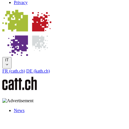
Privacy
IT
FR (cath.ch)
DE (kath.ch)
News