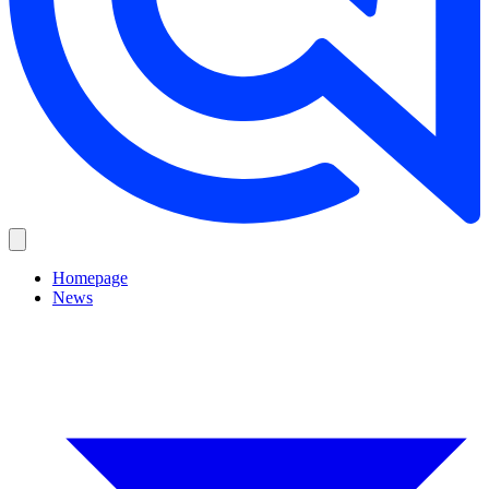
Homepage
News