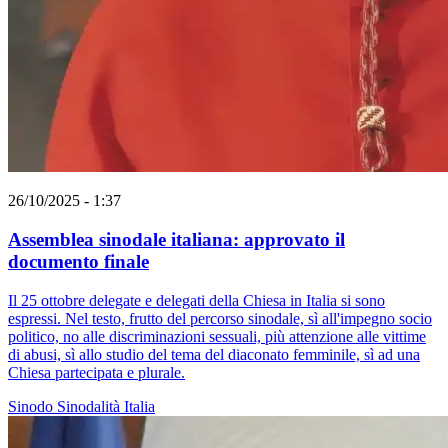
26/10/2025 - 1:37
Assemblea sinodale italiana: approvato il
documento finale
Il 25 ottobre delegate e delegati della Chiesa in Italia si sono
espressi. Nel testo, frutto del percorso sinodale, sì all'impegno socio
politico, no alle discriminazioni sessuali, più attenzione alle vittime
di abusi, sì allo studio del tema del diaconato femminile, sì ad una
Chiesa partecipata e plurale.
Sinodo
Sinodalità
Italia