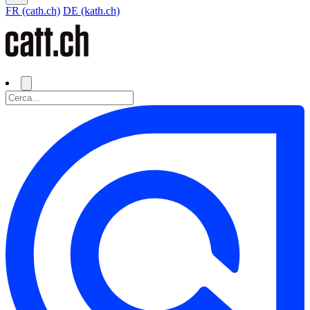
FR (cath.ch)
DE (kath.ch)