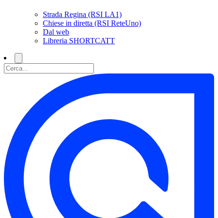
Strada Regina (RSI LA1)
Chiese in diretta (RSI ReteUno)
Dal web
Libreria SHORTCATT