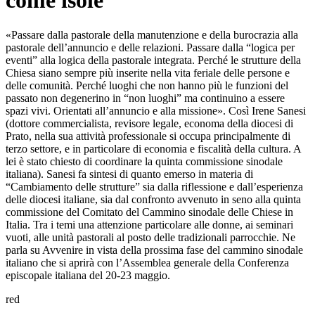
come isole
«Passare dalla pastorale della manutenzione e della burocrazia alla
pastorale dell’annuncio e delle relazioni. Passare dalla “logica per
eventi” alla logica della pastorale integrata. Perché le strutture della
Chiesa siano sempre più inserite nella vita feriale delle persone e
delle comunità. Perché luoghi che non hanno più le funzioni del
passato non degenerino in “non luoghi” ma continuino a essere
spazi vivi. Orientati all’annuncio e alla missione». Così Irene Sanesi
(dottore commercialista, revisore legale, economa della diocesi di
Prato, nella sua attività professionale si occupa principalmente di
terzo settore, e in particolare di economia e fiscalità della cultura. A
lei è stato chiesto di coordinare la quinta commissione sinodale
italiana). Sanesi fa sintesi di quanto emerso in materia di
“Cambiamento delle strutture” sia dalla riflessione e dall’esperienza
delle diocesi italiane, sia dal confronto avvenuto in seno alla quinta
commissione del Comitato del Cammino sinodale delle Chiese in
Italia. Tra i temi una attenzione particolare alle donne, ai seminari
vuoti, alle unità pastorali al posto delle tradizionali parrocchie. Ne
parla su Avvenire in vista della prossima fase del cammino sinodale
italiano che si aprirà con l’Assemblea generale della Conferenza
episcopale italiana del 20-23 maggio.
red