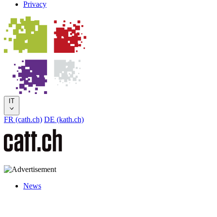
Privacy
IT
FR (cath.ch)
DE (kath.ch)
News