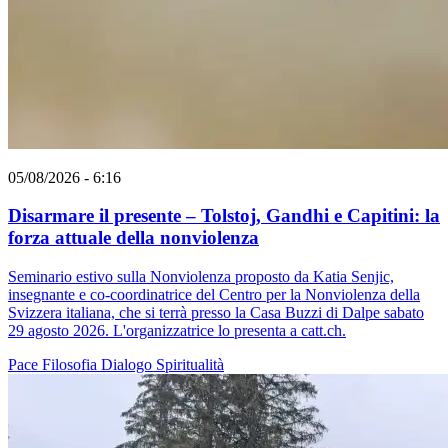
05/08/2026 - 6:16
Disarmare il presente – Tolstoj, Gandhi e Capitini: la
forza attuale della nonviolenza
Seminario estivo sulla Nonviolenza proposto da Katia Senjic,
insegnante e co-coordinatrice del Centro per la Nonviolenza della
Svizzera italiana, che si terrà presso la Casa Buzzi di Dalpe sabato
29 agosto 2026. L'organizzatrice lo presenta a catt.ch.
Pace
Filosofia
Dialogo
Spiritualità