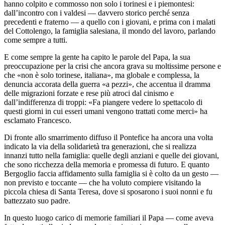
hanno colpito e commosso non solo i torinesi e i piemontesi:
dall’incontro con i valdesi — davvero storico perché senza
precedenti e fraterno — a quello con i giovani, e prima con i malati
del Cottolengo, la famiglia salesiana, il mondo del lavoro, parlando
come sempre a tutti.
E come sempre la gente ha capito le parole del Papa, la sua
preoccupazione per la crisi che ancora grava su moltissime persone e
che «non è solo torinese, italiana», ma globale e complessa, la
denuncia accorata della guerra «a pezzi», che accentua il dramma
delle migrazioni forzate e rese più atroci dal cinismo e
dall’indifferenza di troppi: «Fa piangere vedere lo spettacolo di
questi giorni in cui esseri umani vengono trattati come merci» ha
esclamato Francesco.
Di fronte allo smarrimento diffuso il Pontefice ha ancora una volta
indicato la via della solidarietà tra generazioni, che si realizza
innanzi tutto nella famiglia: quelle degli anziani e quelle dei giovani,
che sono ricchezza della memoria e promessa di futuro. E quanto
Bergoglio faccia affidamento sulla famiglia si è colto da un gesto —
non previsto e toccante — che ha voluto compiere visitando la
piccola chiesa di Santa Teresa, dove si sposarono i suoi nonni e fu
battezzato suo padre.
In questo luogo carico di memorie familiari il Papa — come aveva