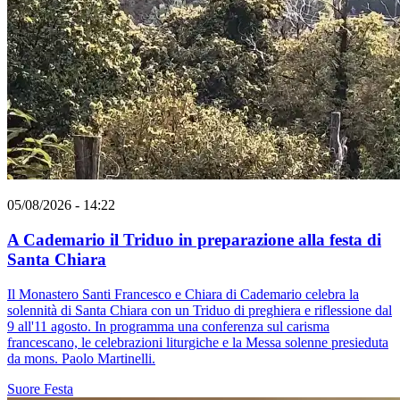
05/08/2026 - 14:22
A Cademario il Triduo in preparazione alla festa di
Santa Chiara
Il Monastero Santi Francesco e Chiara di Cademario celebra la
solennità di Santa Chiara con un Triduo di preghiera e riflessione dal
9 all'11 agosto. In programma una conferenza sul carisma
francescano, le celebrazioni liturgiche e la Messa solenne presieduta
da mons. Paolo Martinelli.
Suore
Festa