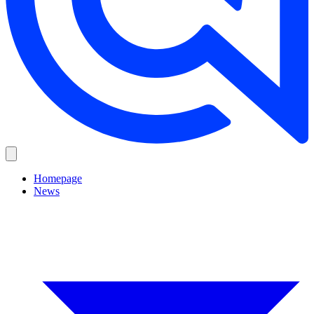
Homepage
News