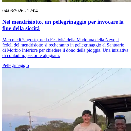
04/08/2026 - 22:04
Nel mendrisiotto, un pellegrinaggio per invocare la
fine della siccità
Mercoledì 5 agosto, nella Festività della Madonna della Neve, i
fedeli del mendrisiotto si recheranno in pellegrinaggio al Santuario
di Morbio Inferiore per chiedere il dono della pioggia. Una iniziativa
di contadini, pastori e alpigiani.
Pellegrinaggio