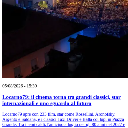
05/08/2026 - 15:39
Locarno79: il cinema torna tra grandi classici, star
internazionali e uno sguardo al futuro
Locarno79 apre con 233 film, star come Rossellini, Aronofsky,
Argento e Saldaña, e i classici Taxi Driver e Balla coi lupi in Piazza
Grande. Tra i temi caldi: l'anticipo a luglio per gli 80 anni nel 2027 e