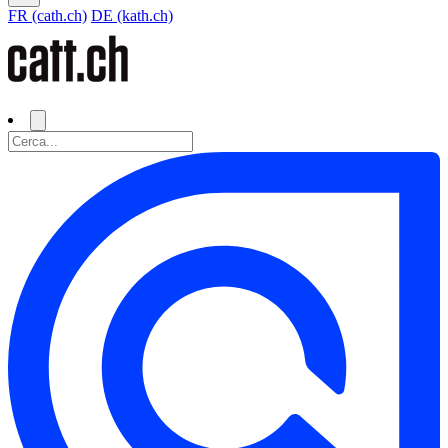
FR (cath.ch)
DE (kath.ch)