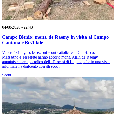
04/08/2026 - 22:43
Campo Blenio: mons. de Raemy in visita al Campo
Cantonale BesTIale
Venerdì 31 luglio, le sezioni scout cattoliche di Giubiasco,
Massagno e Tesserete hanno accolto mons. Alain de Raemy,
amministratore apostolico della Diocesi di Lugano, che in una visita
informale ha dialogato con gli scout.
Scout