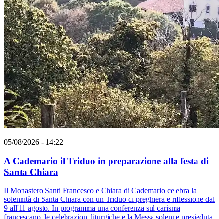
05/08/2026 - 14:22
A Cademario il Triduo in preparazione alla festa di
Santa Chiara
Il Monastero Santi Francesco e Chiara di Cademario celebra la
solennità di Santa Chiara con un Triduo di preghiera e riflessione dal
9 all'11 agosto. In programma una conferenza sul carisma
francescano, le celebrazioni liturgiche e la Messa solenne presieduta