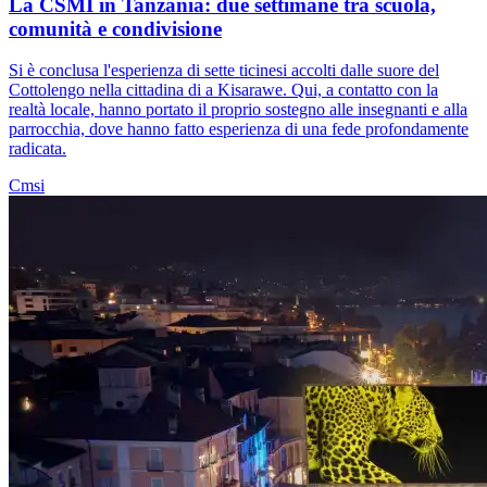
La CSMI in Tanzania: due settimane tra scuola,
comunità e condivisione
Si è conclusa l'esperienza di sette ticinesi accolti dalle suore del
Cottolengo nella cittadina di a Kisarawe. Qui, a contatto con la
realtà locale, hanno portato il proprio sostegno alle insegnanti e alla
parrocchia, dove hanno fatto esperienza di una fede profondamente
radicata.
Cmsi