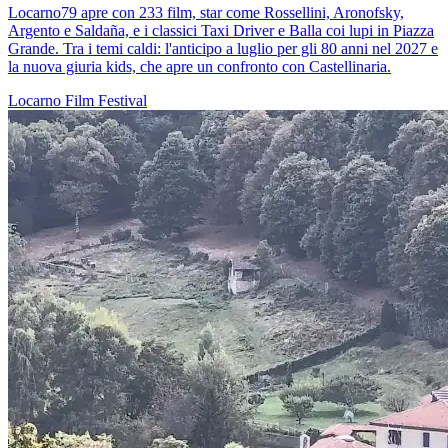
Locarno79 apre con 233 film, star come Rossellini, Aronofsky,
Argento e Saldaña, e i classici Taxi Driver e Balla coi lupi in Piazza
Grande. Tra i temi caldi: l'anticipo a luglio per gli 80 anni nel 2027 e
la nuova giuria kids, che apre un confronto con Castellinaria.
Locarno
Film
Festival