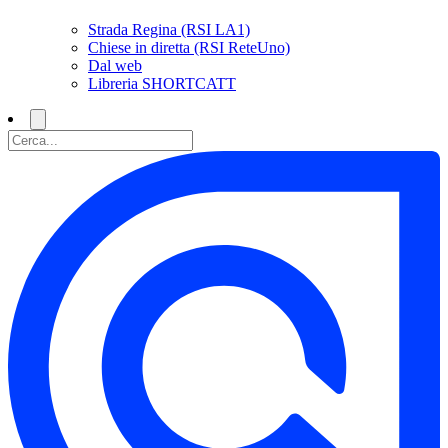
Strada Regina (RSI LA1)
Chiese in diretta (RSI ReteUno)
Dal web
Libreria SHORTCATT