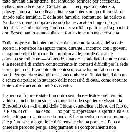
fatto davanti alla sindone, nel santuario, torinese per eccellenza,
della Consolata e poi al Cottolengo — ha pregato in silenzio,
consegnando a una dedica scritta le sue intenzioni per il prossimo
sinodo sulla famiglia. E della sua famiglia, soprattutto, ha parlato a
Valdocco, quando improvvisando ha rievocato a lungo i propri
ricordi salesiani e tratteggiando con vivacità la parte che i seguaci di
don Bosco hanno avuto sulla sua formazione umana e cristiana.
Dalle proprie radici piemontesi e dalla memoria storica del secolo
scorso il Pontefice ha saputo trarre, durante l’incontro con i giovani
e rispondendo a braccio alle loro domande, parole efficaci e —
come ha sottolineato — scomode, quando ha additato l’amore casto
e la necessità di andare controcorrente in contesti difficili per la fede
come quelli del Piemonte ottocentesco, come hanno fatto i suoi
santi. Per guardare avanti senza soccombere all’idolatria del denaro
e senza distogliere lo sguardo dalle necessità di oggi, come appunto
tante volte è accaduto nel Novecento.
E aperto al futuro è stato l’incontro semplice e festoso nel tempio
valdese, anche in questo caso fondato sulle esperienze vissute da
Bergoglio con «gli amici della Chiesa evangelica valdese del Río de
la Plata, di cui — ha detto — ho potuto apprezzare la spiritualità e la
fede, e imparare tante cose buone». È l’ecumenismo «in cammino»,
che già unisce, malgrado le differenze e che ha portato il Papa a
chiedere perdono per gli atteggiamenti e i comportamenti non