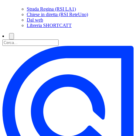
Strada Regina (RSI LA1)
Chiese in diretta (RSI ReteUno)
Dal web
Libreria SHORTCATT