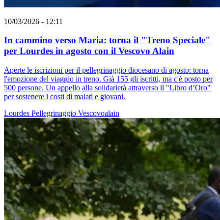
10/03/2026 - 12:11
In cammino verso Maria: torna il "Treno Speciale"
per Lourdes in agosto con il Vescovo Alain
Aperte le iscrizioni per il pellegrinaggio diocesano di agosto: torna
l'emozione del viaggio in treno. Già 155 gli iscritti, ma c'è posto per
500 persone. Un appello alla solidarietà attraverso il "Libro d’Oro"
per sostenere i costi di malati e giovani.
Lourdes
Pellegrinaggio
Vescovoalain