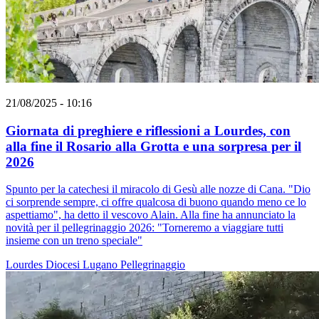
21/08/2025 - 10:16
Giornata di preghiere e riflessioni a Lourdes, con
alla fine il Rosario alla Grotta e una sorpresa per il
2026
Spunto per la catechesi il miracolo di Gesù alle nozze di Cana. "Dio
ci sorprende sempre, ci offre qualcosa di buono quando meno ce lo
aspettiamo", ha detto il vescovo Alain. Alla fine ha annunciato la
novità per il pellegrinaggio 2026: "Torneremo a viaggiare tutti
insieme con un treno speciale"
Lourdes
Diocesi Lugano
Pellegrinaggio