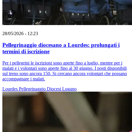
28/05/2026 - 12:23
Pellegrinaggio diocesano a Lourdes: prolungati i
termini di iscrizione
Per i pellegrini le iscrizioni sono aperte fino a luglio, mentre per i
malati e i volontari sono aperte fino al 30 giugno. I posti disponibili
sul treno sono ancora 150. Si cercano ancora volontari che possano
accompagnare i malati.
Lourdes
Pellegrinaggio
Diocesi Lugano