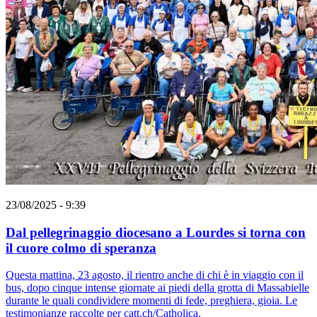
23/08/2025 - 9:39
Dal pellegrinaggio diocesano a Lourdes si torna con
il cuore colmo di speranza
Questa mattina, 23 agosto, il rientro anche di chi è in viaggio con il
bus, dopo cinque intense giornate ai piedi della grotta di Massabielle
durante le quali condividere momenti di fede, preghiera, gioia. Le
testimonianze raccolte per catt.ch/Catholica.