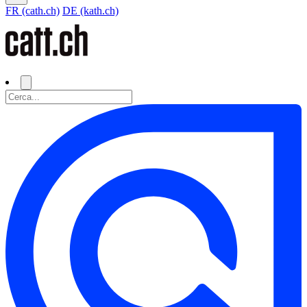
FR (cath.ch)
DE (kath.ch)