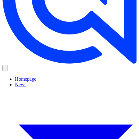
Homepage
News