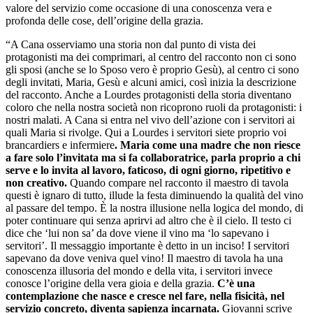
valore del servizio come occasione di una conoscenza vera e
profonda delle cose, dell’origine della grazia.
“A Cana osserviamo una storia non dal punto di vista dei
protagonisti ma dei comprimari, al centro del racconto non ci sono
gli sposi (anche se lo Sposo vero è proprio Gesù), al centro ci sono
degli invitati, Maria, Gesù e alcuni amici, così inizia la descrizione
del racconto. Anche a Lourdes protagonisti della storia diventano
coloro che nella nostra società non ricoprono ruoli da protagonisti: i
nostri malati. A Cana si entra nel vivo dell’azione con i servitori ai
quali Maria si rivolge. Qui a Lourdes i servitori siete proprio voi
brancardiers e infermiere
. Maria come una madre che non riesce
a fare solo l’invitata ma si fa collaboratrice, parla proprio a chi
serve e lo invita al lavoro, faticoso, di ogni giorno, ripetitivo e
non creativo.
Quando compare nel racconto il maestro di tavola
questi è ignaro di tutto, illude la festa diminuendo la qualità del vino
al passare del tempo. È la nostra illusione nella logica del mondo, di
poter continuare qui senza aprirvi ad altro che è il cielo. Il testo ci
dice che ‘lui non sa’ da dove viene il vino ma ‘lo sapevano i
servitori’. Il messaggio importante è detto in un inciso! I servitori
sapevano da dove veniva quel vino! Il maestro di tavola ha una
conoscenza illusoria del mondo e della vita, i servitori invece
conosce l’origine della vera gioia e della grazia.
C’è una
contemplazione che nasce e cresce nel fare, nella fisicità, nel
servizio concreto, diventa sapienza incarnata.
Giovanni scrive