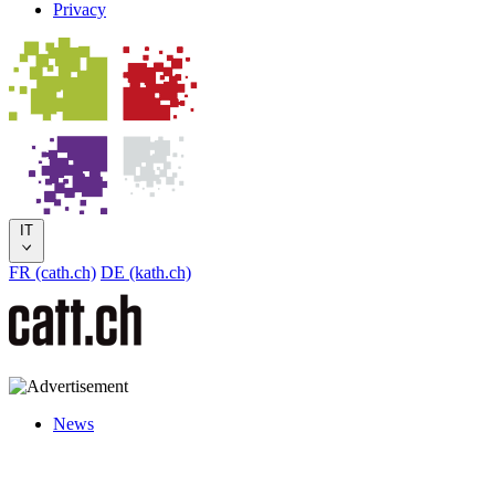
Privacy
IT
FR (cath.ch)
DE (kath.ch)
News