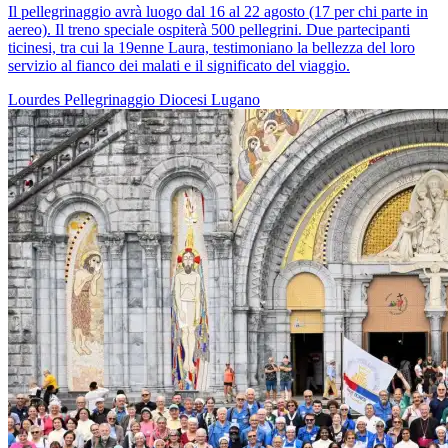
Il pellegrinaggio avrà luogo dal 16 al 22 agosto (17 per chi parte in
aereo). Il treno speciale ospiterà 500 pellegrini. Due partecipanti
ticinesi, tra cui la 19enne Laura, testimoniano la bellezza del loro
servizio al fianco dei malati e il significato del viaggio.
Lourdes
Pellegrinaggio
Diocesi Lugano