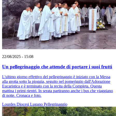
22/08/2025 - 15:08
Un pellegrinaggio che attende di portare i suoi frutti
L'ultimo giorno effettivo del pellegrinaggio è iniziato con la Messa
alla grotta sotto la pioggia, seguito nel pomeriggio dall'Adorazione
Eucaristica e è terminato con la recita della Completa. Questa
mattina i primi rientri. In serata partiranno anche i bus che viaggiano
di notte. Cronaca e foto.
Lourdes
Diocesi Lugano
Pellegrinaggio