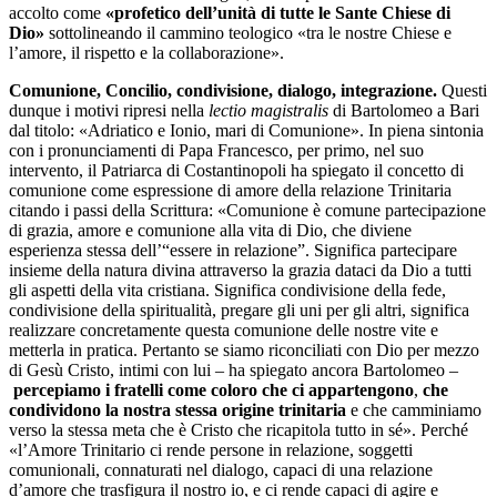
accolto come
«profetico dell’unità di tutte le Sante Chiese di
Dio»
sottolineando il cammino teologico «tra le nostre Chiese e
l’amore, il rispetto e la collaborazione».
Comunione, Concilio, condivisione, dialogo, integrazione.
Questi
dunque i motivi ripresi nella
lectio magistralis
di Bartolomeo a Bari
dal titolo: «Adriatico e Ionio, mari di Comunione». In piena sintonia
con i pronunciamenti di Papa Francesco, per primo, nel suo
intervento, il Patriarca di Costantinopoli ha spiegato il concetto di
comunione come espressione di amore della relazione Trinitaria
citando i passi della Scrittura: «Comunione è comune partecipazione
di grazia, amore e comunione alla vita di Dio, che diviene
esperienza stessa dell’“essere in relazione”. Significa partecipare
insieme della natura divina attraverso la grazia dataci da Dio a tutti
gli aspetti della vita cristiana. Significa condivisione della fede,
condivisione della spiritualità, pregare gli uni per gli altri, significa
realizzare concretamente questa comunione delle nostre vite e
metterla in pratica. Pertanto se siamo riconciliati con Dio per mezzo
di Gesù Cristo, intimi con lui – ha spiegato ancora Bartolomeo –
percepiamo i fratelli come coloro che ci appartengono
,
che
condividono la nostra stessa origine trinitaria
e che camminiamo
verso la stessa meta che è Cristo che ricapitola tutto in sé». Perché
«l’Amore Trinitario ci rende persone in relazione, soggetti
comunionali, connaturati nel dialogo, capaci di una relazione
d’amore che trasfigura il nostro io, e ci rende capaci di agire e