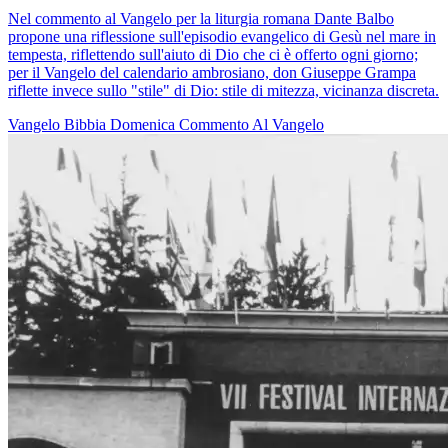
Nel commento al Vangelo per la liturgia romana Dante Balbo
propone una riflessione sull'episodio evangelico di Gesù nel mare in
tempesta, riflettendo sull'aiuto di Dio che ci è offerto ogni giorno;
per il Vangelo del calendario ambrosiano, don Giuseppe Grampa
riflette invece sullo "stile" di Dio: stile di mitezza, vicinanza discreta.
Vangelo
Bibbia
Domenica
Commento Al Vangelo