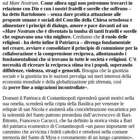
sul
Mare Nostrum
.
Come allora oggi non potremmo trovarci in
relazione con Dio e con i nostri fratelli e sorelle che soffrono –
ha detto Bartolomeo – senza dare pratica attuazione alle
proposte umane e sociali del Concilio della Chiesa ortodossa e
alimentare i principi di dialogo, amore e pace davanti ad un
«
Mare Nostrum
che è diventato la tomba di tanti fratelli e sorelle
che sognavano una vita migliore.
Crediamo che
il ruolo delle
religioni - ha detto infine il Patriarca – divenga fondamentale
nel creare, avviare e consolidare il principio di comunione per la
collaborazione e la comprensione reciproca, allontanando i
fondamentalismi che si trovano in tutte le società e religioni
.
C’è
necessità di ricreare la reciproca stima tra i popoli, superando
diffidenze, violenza, stragi e genocidi.
Bisogna che la giustizia
sociale e la giustizia tra le nazioni prevalga sui meri interessi della
economia mondiale e della globalizzazione più sfrenata, così
da
porre fine a migrazioni incontrollate
».
Domani il Patriraca di Costantinopoli riprenderà questi motivi nella
sua omelia, scenderà nella cripta della Basilica per venerare le
reliquie di san Nicola e assisterà alla concelebrazione eucaristica per
la solennità del Santo patrono presieduta dall’arcivescovo di Bari-
Bitonto, Francesco Cacucci, che ha definito la storica visita a Bari
del patriarca ecumenico di Costantinopoli «un passo importante nel
cammino che avvicina i fedeli cattolici e ortodossi nella comune
memoria del Santo di Myra e coronamento di un lungo cammino».