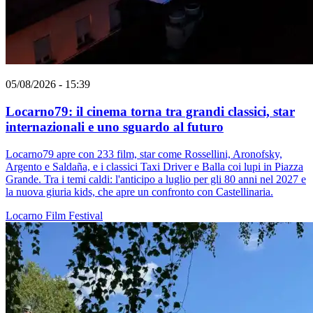
05/08/2026 - 15:39
Locarno79: il cinema torna tra grandi classici, star
internazionali e uno sguardo al futuro
Locarno79 apre con 233 film, star come Rossellini, Aronofsky,
Argento e Saldaña, e i classici Taxi Driver e Balla coi lupi in Piazza
Grande. Tra i temi caldi: l'anticipo a luglio per gli 80 anni nel 2027 e
la nuova giuria kids, che apre un confronto con Castellinaria.
Locarno
Film
Festival