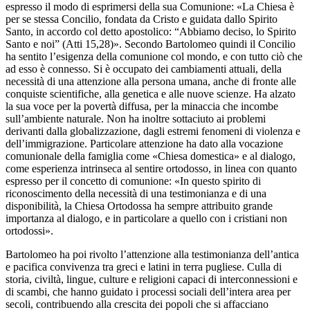
espresso il modo di esprimersi della sua Comunione: «La Chiesa è
per se stessa Concilio, fondata da Cristo e guidata dallo Spirito
Santo, in accordo col detto apostolico: “Abbiamo deciso, lo Spirito
Santo e noi” (Atti 15,28)». Secondo Bartolomeo quindi il Concilio
ha sentito l’esigenza della comunione col mondo, e con tutto ciò che
ad esso è connesso. Si è occupato dei cambiamenti attuali, della
necessità di una attenzione alla persona umana, anche di fronte alle
conquiste scientifiche, alla genetica e alle nuove scienze. Ha alzato
la sua voce per la povertà diffusa, per la minaccia che incombe
sull’ambiente naturale. Non ha inoltre sottaciuto ai problemi
derivanti dalla globalizzazione, dagli estremi fenomeni di violenza e
dell’immigrazione. Particolare attenzione ha dato alla vocazione
comunionale della famiglia come «Chiesa domestica» e al dialogo,
come esperienza intrinseca al sentire ortodosso, in linea con quanto
espresso per il concetto di comunione: «In questo spirito di
riconoscimento della necessità di una testimonianza e di una
disponibilità, la Chiesa Ortodossa ha sempre attribuito grande
importanza al dialogo, e in particolare a quello con i cristiani non
ortodossi».
Bartolomeo ha poi rivolto l’attenzione alla testimonianza dell’antica
e pacifica convivenza tra greci e latini in terra pugliese. Culla di
storia, civiltà, lingue, culture e religioni capaci di interconnessioni e
di scambi, che hanno guidato i processi sociali dell’intera area per
secoli, contribuendo alla crescita dei popoli che si affacciano