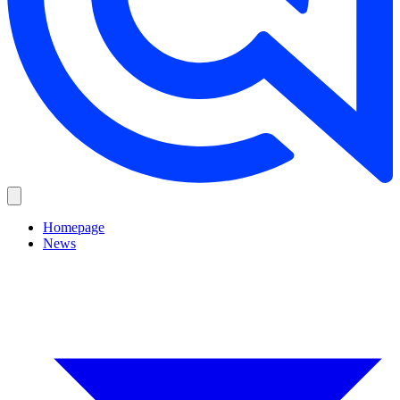
Homepage
News