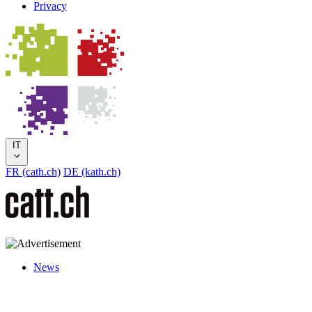
Privacy
IT
FR (cath.ch)
DE (kath.ch)
News