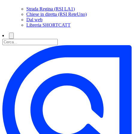
Strada Regina (RSI LA1)
Chiese in diretta (RSI ReteUno)
Dal web
Libreria SHORTCATT