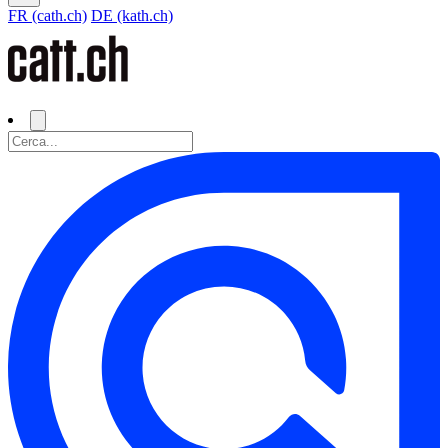
FR (cath.ch)
DE (kath.ch)