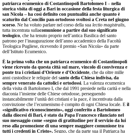
patriarca ecumenico di Costantinopoli Bartolomeo I
–
nella
storica visita di oggi a Bari in occasione della festa liturgica di
san Nicola – ha così definito con puntualità anche quanto è
scaturito dal Concilio pan-ortodosso svoltosi a Creta nel giugno
scorso
. Ne ha voluto parlare nel corso della sua
lectio magistralis
,
tutta incentrata sulla
comunione a partire dal suo significato
teologico
, che ha tenuto proprio nell’antica Basilica del santo
patrono per l’inaugurazione dell’anno accademico della Facoltà
Teologica Pugliese, ricevendo il premio «San Nicola» da parte
dell’Istituto Ecumenico.
È la prima volta che un patriarca ecumenico di Costantinopoli
viene ricevuto da questa città sul mare, vincolo di convivenza e
ponte tra i cristiani d’Oriente e d’Occidente
, che da oltre mille
anni custodisce le reliquie del s
anto della Chiesa indivisa, da
sempre venerato da cattolici e ortodossi
. La valenza ecumenica
della visita di Bartolomeo I, che dal 1991 presiede nella carità e nella
diaconia l’insieme delle Chiese ortodosse, perseguendo
instancabilmente l’unità dei cristiani e la pace, è incentivata dalla
convinzione che l’ecumenismo è compito di ogni Chiesa locale. E
il
«significativo riconoscimento», oggi conferito a Bartolomeo
dalla diocesi di Bari, è stato da Papa Francesco rilanciato nel
suo messaggio come «segno di gratitudine per il servizio da lui
reso alla promozione di una sempre maggiore comunione tra
tutti i credenti in Cristo».
Segno, che da parte sua il Patriarca ha