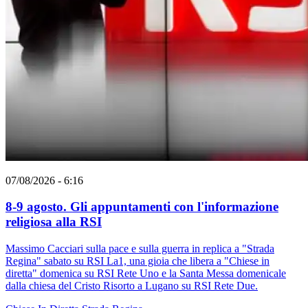
07/08/2026 - 6:16
8-9 agosto. Gli appuntamenti con l'informazione
religiosa alla RSI
Massimo Cacciari sulla pace e sulla guerra in replica a "Strada
Regina" sabato su RSI La1, una gioia che libera a "Chiese in
diretta" domenica su RSI Rete Uno e la Santa Messa domenicale
dalla chiesa del Cristo Risorto a Lugano su RSI Rete Due.