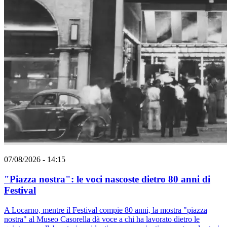
07/08/2026 - 14:15
"Piazza nostra": le voci nascoste dietro 80 anni di
Festival
A Locarno, mentre il Festival compie 80 anni, la mostra "piazza
nostra" al Museo Casorella dà voce a chi ha lavorato dietro le