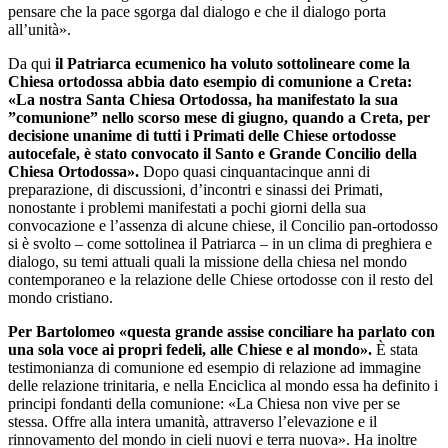
pensare che la pace sgorga dal dialogo e che il dialogo porta
all’unità».
Da qui
il Patriarca ecumenico ha voluto sottolineare come la
Chiesa ortodossa abbia dato esempio di comunione a Creta:
«La nostra Santa Chiesa Ortodossa, ha manifestato la sua
”comunione” nello scorso mese di giugno, quando a Creta, per
decisione unanime di tutti i Primati delle Chiese ortodosse
autocefale, è stato convocato il Santo e Grande Concilio della
Chiesa Ortodossa».
Dopo quasi cinquantacinque anni di
preparazione, di discussioni, d’incontri e sinassi dei Primati,
nonostante i problemi manifestati a pochi giorni della sua
convocazione e l’assenza di alcune chiese, il Concilio pan-ortodosso
si è svolto – come sottolinea il Patriarca – in un clima di preghiera e
dialogo, su temi attuali quali la missione della chiesa nel mondo
contemporaneo e la relazione delle Chiese ortodosse con il resto del
mondo cristiano.
Per Bartolomeo «questa grande assise conciliare ha parlato con
una sola voce ai propri fedeli, alle Chiese e al mondo».
È stata
testimonianza di comunione ed esempio di relazione ad immagine
delle relazione trinitaria, e nella Enciclica al mondo essa ha definito i
principi fondanti della comunione: «La Chiesa non vive per se
stessa. Offre alla intera umanità, attraverso l’elevazione e il
rinnovamento del mondo in cieli nuovi e terra nuova». Ha inoltre