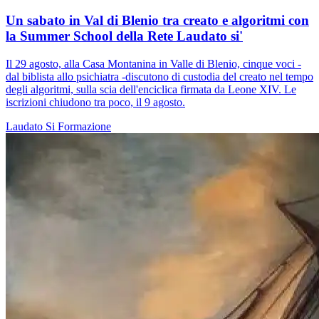
Un sabato in Val di Blenio tra creato e algoritmi con
la Summer School della Rete Laudato si'
Il 29 agosto, alla Casa Montanina in Valle di Blenio, cinque voci -
dal biblista allo psichiatra -discutono di custodia del creato nel tempo
degli algoritmi, sulla scia dell'enciclica firmata da Leone XIV. Le
iscrizioni chiudono tra poco, il 9 agosto.
Laudato Si
Formazione