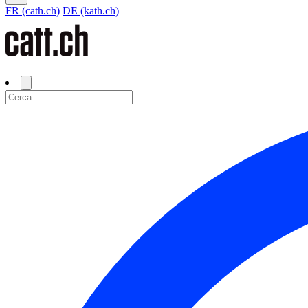
FR (cath.ch)
DE (kath.ch)