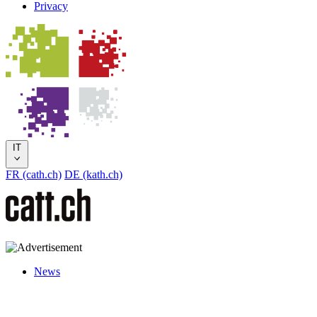
Privacy
IT
FR (cath.ch)
DE (kath.ch)
News