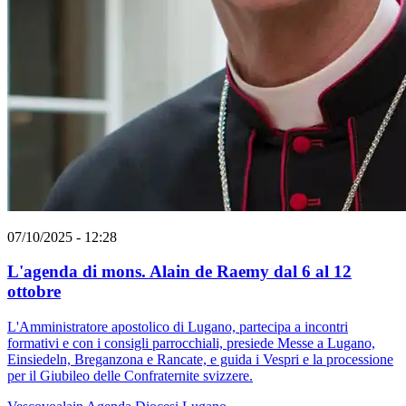
07/10/2025 - 12:28
L'agenda di mons. Alain de Raemy dal 6 al 12
ottobre
L'Amministratore apostolico di Lugano, partecipa a incontri
formativi e con i consigli parrocchiali, presiede Messe a Lugano,
Einsiedeln, Breganzona e Rancate, e guida i Vespri e la processione
per il Giubileo delle Confraternite svizzere.