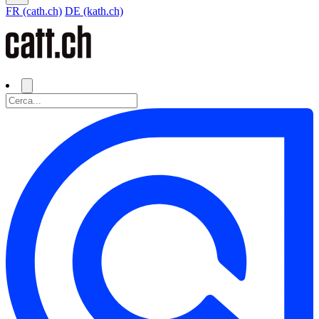
FR (cath.ch)
DE (kath.ch)