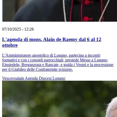
07/10/2025 - 12:28
L'agenda di mons. Alain de Raemy dal 6 al 12
ottobre
L'Amministratore apostolico di Lugano, partecipa a incontri
formativi e con i consigli parrocchiali, presiede Messe a Lugano,
Einsiedeln, Breganzona e Rancate, e guida i Vespri e la processione
per il Giubileo delle Confraternite svizzere.
Vescovoalain
Agenda
Diocesi Lugano