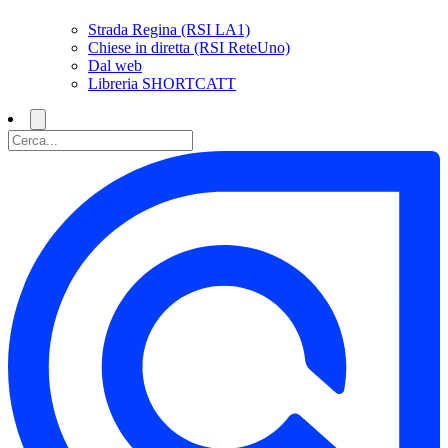
Strada Regina (RSI LA1)
Chiese in diretta (RSI ReteUno)
Dal web
Libreria SHORTCATT