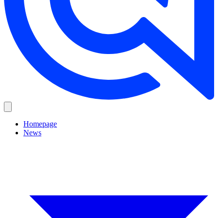
Homepage
News