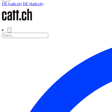
FR (cath.ch)
DE (kath.ch)