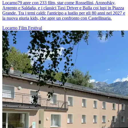
Locarno79 apre con 233 film, star come Rossellini, Aronofsky,
Argento e Saldaña, e i classici Taxi Driver e Balla coi lupi in Piazza
Grande. Tra i temi caldi: l'anticipo a luglio per gli 80 anni nel 2027 e
la nuova giuria kids, che apre un confronto con Castellinaria.
Locarno
Film
Festival