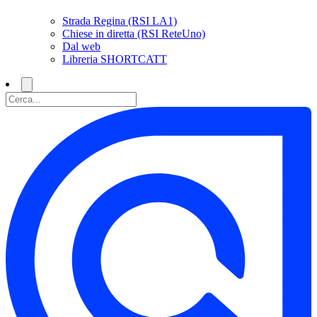
Strada Regina (RSI LA1)
Chiese in diretta (RSI ReteUno)
Dal web
Libreria SHORTCATT