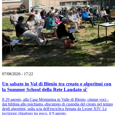
07/08/2026 - 17:22
Un sabato in Val di Blenio tra creato e algoritmi con
la Summer School della Rete Laudato si'
Il 29 agosto, alla Casa Montanina in Valle di Blenio, cinque voci -
dal biblista allo psichiatra -discutono di custodia del creato nel tempo
degli algoritmi, sulla scia dell'enciclica firmata da Leone XIV. Le
iscrizioni chiudono tra poco, il 9 agosto.