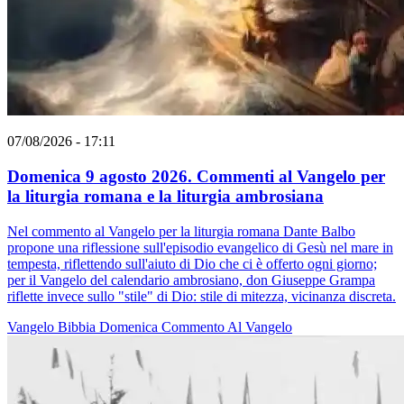
07/08/2026 - 17:11
Domenica 9 agosto 2026. Commenti al Vangelo per
la liturgia romana e la liturgia ambrosiana
Nel commento al Vangelo per la liturgia romana Dante Balbo
propone una riflessione sull'episodio evangelico di Gesù nel mare in
tempesta, riflettendo sull'aiuto di Dio che ci è offerto ogni giorno;
per il Vangelo del calendario ambrosiano, don Giuseppe Grampa
riflette invece sullo "stile" di Dio: stile di mitezza, vicinanza discreta.
Vangelo
Bibbia
Domenica
Commento Al Vangelo