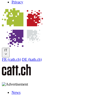
Privacy
IT
FR (cath.ch)
DE (kath.ch)
News