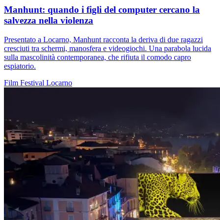
Manhunt: quando i figli del computer cercano la
salvezza nella violenza
Presentato a Locarno, Manhunt racconta la deriva di due ragazzi
cresciuti tra schermi, manosfera e videogiochi. Una parabola lucida
sulla mascolinità contemporanea, che rifiuta il comodo capro
espiatorio.
Film
Festival
Locarno