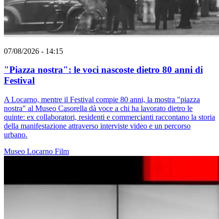
07/08/2026 - 14:15
"Piazza nostra": le voci nascoste dietro 80 anni di
Festival
A Locarno, mentre il Festival compie 80 anni, la mostra "piazza
nostra" al Museo Casorella dà voce a chi ha lavorato dietro le
quinte: ex collaboratori, residenti e commercianti raccontano la storia
della manifestazione attraverso interviste video e un percorso
urbano.
Museo
Locarno
Film