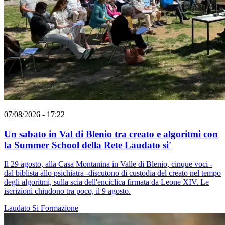
07/08/2026 - 17:22
Un sabato in Val di Blenio tra creato e algoritmi con
la Summer School della Rete Laudato si'
Il 29 agosto, alla Casa Montanina in Valle di Blenio, cinque voci -
dal biblista allo psichiatra -discutono di custodia del creato nel tempo
degli algoritmi, sulla scia dell'enciclica firmata da Leone XIV. Le
iscrizioni chiudono tra poco, il 9 agosto.
Laudato Si
Formazione