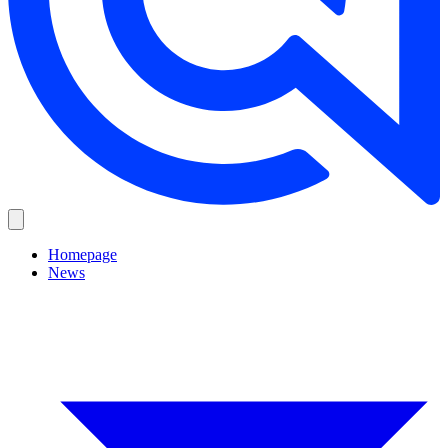
Homepage
News