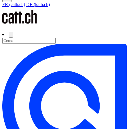
FR (cath.ch)
DE (kath.ch)