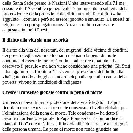
della Santa Sede presso le Nazioni Unite intervenendo alla 71.ma
sessione dell’Assemblea generale dell’Onu incentrata sul tema della
promozione e della protezione dei diritti umani. Tale diritto – ha
aggiunto – continua però ad essere ignorato e sminuito. La libertà di
religione – ha poi spiegato mons. Auza – continua ad essere
calpestata in molti Paesi.
Il diritto alla vita sia una priorità
Il diritto alla vita dei nascituri, dei migranti, delle vittime di conflitti,
dei poveri degli anziani e di quanti rischiano la pena di morte
continua ad essere ignorato. Continua ad essere dibattuto – ha
osservato il presule - ma non viene considerato una priorità. Gli Stati
– ha aggiunto – affrontino “la sistemica privazione del diritto alla
vita” garantendo alloggi e standard adeguati a quanti, a causa della
povertà, vivono in condizioni di indigenza.
Cresce il consenso globale contro la pena di morte
Un passo in avanti per la protezione della vita è legato – ha poi
ricordato mons. Auza - al crescente consenso, a livello globale, per
l’eliminazione della pena di morte. Tale condanna – ha detto il
presule ricordando le parole di Papa Francesco – “contraddice il
piano di Dio” ed è un’offesa all’inviolabilità della vita e alla dignità
della persona umana. La pena di morte non rende giustizia ma