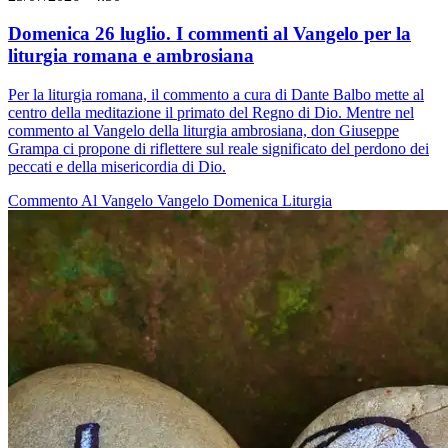
Domenica 26 luglio. I commenti al Vangelo per la
liturgia romana e ambrosiana
Per la liturgia romana, il commento a cura di Dante Balbo mette al
centro della meditazione il primato del Regno di Dio. Mentre nel
commento al Vangelo della liturgia ambrosiana, don Giuseppe
Grampa ci propone di riflettere sul reale significato del perdono dei
peccati e della misericordia di Dio.
Commento Al Vangelo
Vangelo
Domenica
Liturgia