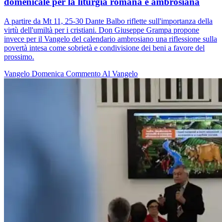
domenicale per la liturgia romana e ambrosiana
A partire da Mt 11, 25-30 Dante Balbo riflette sull'importanza della
virtù dell'umiltà per i cristiani. Don Giuseppe Grampa propone
invece per il Vangelo del calendario ambrosiano una riflessione sulla
povertà intesa come sobrietà e condivisione dei beni a favore del
prossimo.
Vangelo
Domenica
Commento Al Vangelo