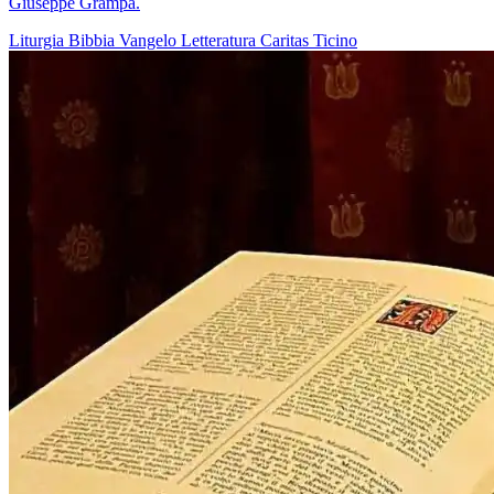
Giuseppe Grampa.
Liturgia
Bibbia
Vangelo
Letteratura
Caritas Ticino