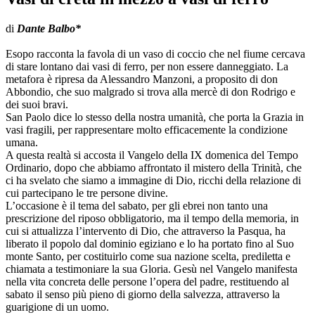
di
Dante Balbo*
Esopo racconta la favola di un vaso di coccio che nel fiume cercava
di stare lontano dai vasi di ferro, per non essere danneggiato. La
metafora è ripresa da Alessandro Manzoni, a proposito di don
Abbondio, che suo malgrado si trova alla mercè di don Rodrigo e
dei suoi bravi.
San Paolo dice lo stesso della nostra umanità, che porta la Grazia in
vasi fragili, per rappresentare molto efficacemente la condizione
umana.
A questa realtà si accosta il Vangelo della IX domenica del Tempo
Ordinario, dopo che abbiamo affrontato il mistero della Trinità, che
ci ha svelato che siamo a immagine di Dio, ricchi della relazione di
cui partecipano le tre persone divine.
L’occasione è il tema del sabato, per gli ebrei non tanto una
prescrizione del riposo obbligatorio, ma il tempo della memoria, in
cui si attualizza l’intervento di Dio, che attraverso la Pasqua, ha
liberato il popolo dal dominio egiziano e lo ha portato fino al Suo
monte Santo, per costituirlo come sua nazione scelta, prediletta e
chiamata a testimoniare la sua Gloria. Gesù nel Vangelo manifesta
nella vita concreta delle persone l’opera del padre, restituendo al
sabato il senso più pieno di giorno della salvezza, attraverso la
guarigione di un uomo.