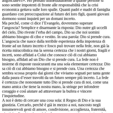
angosciatevi!». Ho pensato immediatamente a quante persone si
sono sentite impotenti di fronte alle responsabilità che la crisi
economica gettava sulle loro spalle. Quanti padri e madri di famiglia
guardano con preoccupazione al futuro dei loro figli, quanti giovani
dormono sonni inquieti per un domani incerto.
Ma perché, come ci dice l’Evangelo, dovremmo superare
l’angoscia? Semplice e disarmante la risposta: Dio nutre gli uccelli
del cielo, Dio riveste l’erba del campo, Dio sa che noi uomini
abbiamo bisogno di cibo e vestito. In una parola: Dio si prende cura.
L’angoscia che nasce dalla terribile esperienza della impotenza di
fronte ad un futuro incerto e fosco può trovare nella fede, non già la
ricetta miracolistica ma la serena certezza che i nostri giorni, fragili e
incerti, sono affidati a Colui che conosce ciò di cui abbiamo
bisogno, affidati ad un Dio che si prende cura. La fede non è
insieme di risposte rassicuranti ma una sola elementare certezza: Dio
sa ciò di cui abbiamo bisogno e si prende cura. Una certezza che
sembra scossa proprio dai giorni che viviamo segnati per tanta gente
dalla paura d’esser travolti da un futuro sempre più incerto. La fede
è certezza che nonostante tutto Dio si prende cura di noi, come una
mano amica che tiene la nostra mano, la stringe per infondere
coraggio e così aiutare ad attraversare la bufera e vincere
l’inquietudine.
A noi è detto di cercare una cosa sola: il Regno di Dio e la sua
giustizia. Cercarlo, perchè è già in mezzo a noi, nascosto negli
innumerevoli gesti di amore, condivisione, accoglienza, fraternità,