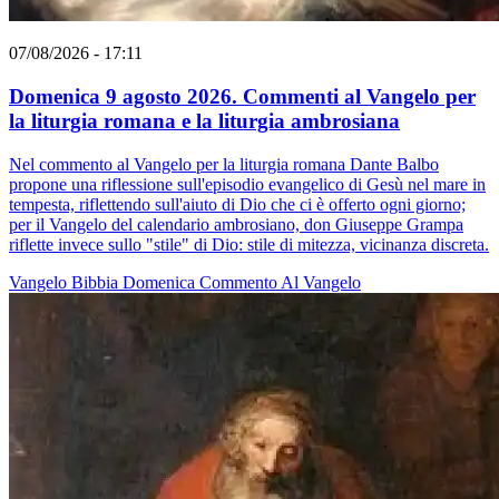
07/08/2026 - 17:11
Domenica 9 agosto 2026. Commenti al Vangelo per
la liturgia romana e la liturgia ambrosiana
Nel commento al Vangelo per la liturgia romana Dante Balbo
propone una riflessione sull'episodio evangelico di Gesù nel mare in
tempesta, riflettendo sull'aiuto di Dio che ci è offerto ogni giorno;
per il Vangelo del calendario ambrosiano, don Giuseppe Grampa
riflette invece sullo "stile" di Dio: stile di mitezza, vicinanza discreta.
Vangelo
Bibbia
Domenica
Commento Al Vangelo