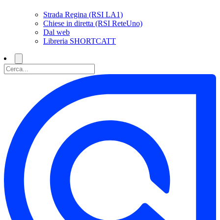
Strada Regina (RSI LA1)
Chiese in diretta (RSI ReteUno)
Dal web
Libreria SHORTCATT