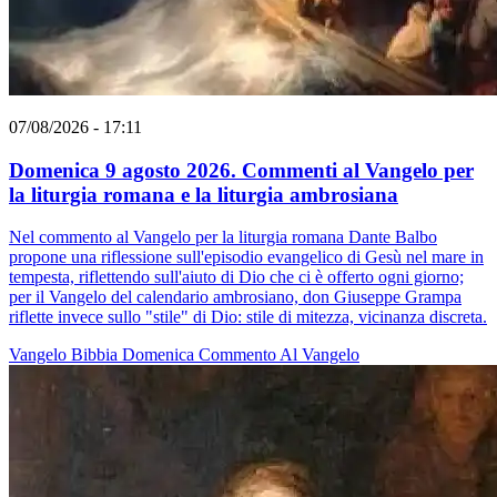
07/08/2026 - 17:11
Domenica 9 agosto 2026. Commenti al Vangelo per
la liturgia romana e la liturgia ambrosiana
Nel commento al Vangelo per la liturgia romana Dante Balbo
propone una riflessione sull'episodio evangelico di Gesù nel mare in
tempesta, riflettendo sull'aiuto di Dio che ci è offerto ogni giorno;
per il Vangelo del calendario ambrosiano, don Giuseppe Grampa
riflette invece sullo "stile" di Dio: stile di mitezza, vicinanza discreta.
Vangelo
Bibbia
Domenica
Commento Al Vangelo