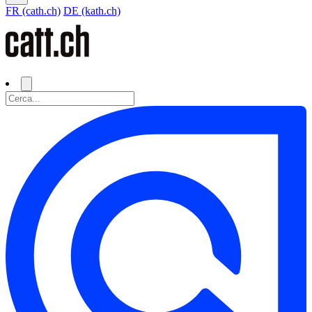
FR (cath.ch)
DE (kath.ch)