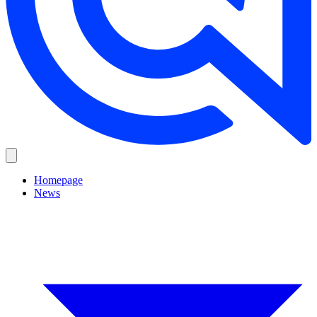
Homepage
News