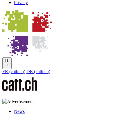
Privacy
IT
FR (cath.ch)
DE (kath.ch)
News