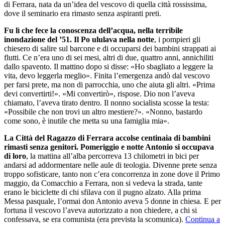
di Ferrara, nata da un’idea del vescovo di quella città rossissima,
dove il seminario era rimasto senza aspiranti preti.
Fu lì che fece la conoscenza dell’acqua, nella terribile
inondazione del ’51. Il Po ululava nella notte
, i pompieri gli
chiesero di salire sul barcone e di occuparsi dei bambini strappati ai
flutti. Ce n’era uno di sei mesi, altri di due, quattro anni, annichiliti
dallo spavento. Il mattino dopo si disse: «Ho sbagliato a leggere la
vita, devo leggerla meglio». Finita l’emergenza andò dal vescovo
per farsi prete, ma non di parrocchia, uno che aiuta gli altri. «Prima
devi convertirti!». «Mi convertirò», rispose. Dio non l’aveva
chiamato, l’aveva tirato dentro. Il nonno socialista scosse la testa:
«Possibile che non trovi un altro mestiere?». «Nonno, bastardo
come sono, è inutile che metta su una famiglia mia».
La Città del Ragazzo di Ferrara accolse centinaia di bambini
rimasti senza genitori. Pomeriggio e notte Antonio si occupava
di loro
, la mattina all’alba percorreva 13 chilometri in bici per
andarsi ad addormentare nelle aule di teologia. Divenne prete senza
troppo sofisticare, tanto non c’era concorrenza in zone dove il Primo
maggio, da Comacchio a Ferrara, non si vedeva la strada, tante
erano le biciclette di chi sfilava con il pugno alzato. Alla prima
Messa pasquale, l’ormai don Antonio aveva 5 donne in chiesa. E per
fortuna il vescovo l’aveva autorizzato a non chiedere, a chi si
confessava, se era comunista (era prevista la scomunica).
Continua a