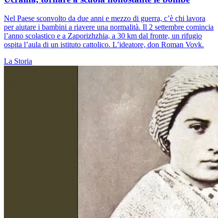
Nel Paese sconvolto da due anni e mezzo di guerra, c’è chi lavora
per aiutare i bambini a riavere una normalità. Il 2 settembre comincia
l’anno scolastico e a Zaporizhzhia, a 30 km dal fronte, un rifugio
ospita l’aula di un istituto cattolico. L’ideatore, don Roman Vovk.
La Storia