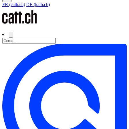
FR (cath.ch)
DE (kath.ch)