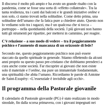
Il discorso è molto più ampio e ha avuto un grande risalto con la
pandemia, come se fosse una sorta di «effetto collaterale». Tra la
tanta resilienza, tra i canti dai balconi e le grandi iniziative
online
e
non solo, ci siamo trovati nella solitudine. Come detto prima, una
solitudine dell’umano che fa fatica pure a chiedere aiuto. Questo non
lo vediamo solo tra i ragazzi, ma è un qualcosa che si tocca –
purtroppo – nella quotidianità della società. I più giovani non hanno
tutti gli strumenti per ripartire, per mettersi in cammino, per reagire.
C’è relazione – a suo modo di vedere – tra il peggioramento
psichico e l’aumento di mancanza di un orizzonte di fede?
Secondo me, questo peggioramento psichico non può essere
staccato da quello spirituale in generale. Stiamo riflettendo da alcuni
anni proprio su questo passo pre-cristiano che dobbiamo prenderci a
cura anche come società. Far riscoprire ai giovani che non esiste
solo il materiale e l’
online
, ma pure un immateriale fondamentale,
una spiritualità che abita l’umano. Ricordiamo le parole di Antoine
de Saint-Exupéry: «L’essenziale è invisibile agli occhi».
Il programma della Pastorale giovanile
Il calendario di Pastorale giovanile (PG) è stato realizzato in modo
sinodale, fin dalla scorsa primavera, con i giovani impegnati nei