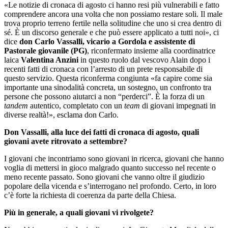
«Le notizie di cronaca di agosto ci hanno resi più vulnerabili e fatto
comprendere ancora una volta che non possiamo restare soli. Il male
trova proprio terreno fertile nella solitudine che uno si crea dentro di
sé. È un discorso generale e che può essere applicato a tutti noi», ci
dice
don Carlo Vassalli, vicario a Gordola e assistente di
Pastorale giovanile (PG)
, riconfermato insieme alla coordinatrice
laica
Valentina Anzini
in questo ruolo dal vescovo Alain dopo i
recenti fatti di cronaca con l’arresto di un prete responsabile di
questo servizio. Questa riconferma congiunta «fa capire come sia
importante una sinodalità concreta, un sostegno, un confronto tra
persone che possono aiutarci a non “perderci”. È la forza di un
tandem
autentico, completato con un
team
di giovani impegnati in
diverse realtà!», esclama don Carlo.
Don Vassalli, alla luce dei fatti di cronaca di agosto, quali
giovani avete ritrovato a settembre?
I giovani che incontriamo sono giovani in ricerca, giovani che hanno
voglia di mettersi in gioco malgrado quanto successo nel recente o
meno recente passato. Sono giovani che vanno oltre il giudizio
popolare della vicenda e s’interrogano nel profondo. Certo, in loro
c’è forte la richiesta di coerenza da parte della Chiesa.
Più in generale, a quali giovani vi rivolgete?