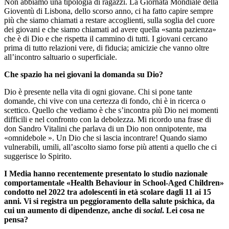
Non abbiamo una tipologia di ragazzi. La Giornata Mondiale della
Gioventù di Lisbona, dello scorso anno, ci ha fatto capire sempre
più che siamo chiamati a restare accoglienti, sulla soglia del cuore
dei giovani e che siamo chiamati ad avere quella «santa pazienza»
che è di Dio e che rispetta il cammino di tutti. I giovani cercano
prima di tutto relazioni vere, di fiducia; amicizie che vanno oltre
all’incontro saltuario o superficiale.
Che spazio ha nei giovani la domanda su Dio?
Dio è presente nella vita di ogni giovane. Chi si pone tante
domande, chi vive con una certezza di fondo, chi è in ricerca o
scettico. Quello che vediamo è che s’incontra più Dio nei momenti
difficili e nel confronto con la debolezza. Mi ricordo una frase di
don Sandro Vitalini che parlava di un Dio non onnipotente, ma
«omnidebole ». Un Dio che si lascia incontrare! Quando siamo
vulnerabili, umili, all’ascolto siamo forse più attenti a quello che ci
suggerisce lo Spirito.
I Media hanno recentemente presentato lo studio nazionale
comportamentale «Health Behaviour in School-Aged Children»
condotto nel 2022 tra adolescenti in età scolare dagli 11 ai 15
anni. Vi si registra un peggioramento della salute psichica, da
cui un aumento di dipendenze, anche di
social
. Lei cosa ne
pensa?