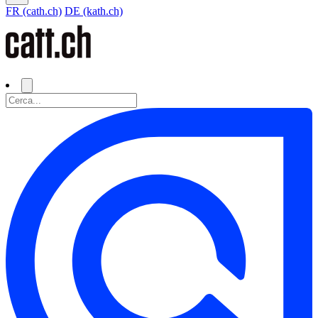
FR (cath.ch)
DE (kath.ch)