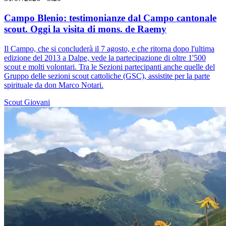
Campo Blenio: testimonianze dal Campo cantonale
scout. Oggi la visita di mons. de Raemy
Il Campo, che si concluderà il 7 agosto, e che ritorna dopo l'ultima
edizione del 2013 a Dalpe, vede la partecipazione di oltre 1'500
scout e molti volontari. Tra le Sezioni partecipanti anche quelle del
Gruppo delle sezioni scout cattoliche (GSC), assistite per la parte
spirituale da don Marco Notari.
Scout
Giovani