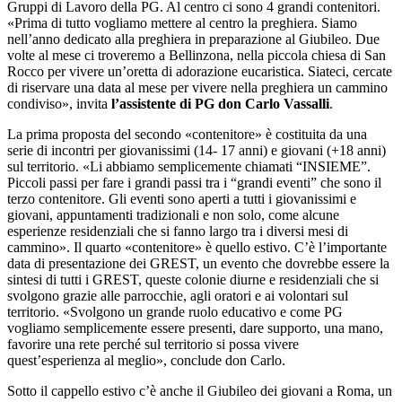
Gruppi di Lavoro della PG. Al centro ci sono 4 grandi contenitori.
«Prima di tutto vogliamo mettere al centro la preghiera. Siamo
nell’anno dedicato alla preghiera in preparazione al Giubileo. Due
volte al mese ci troveremo a Bellinzona, nella piccola chiesa di San
Rocco per vivere un’oretta di adorazione eucaristica. Siateci, cercate
di riservare una data al mese per vivere nella preghiera un cammino
condiviso», invita
l’assistente di PG don Carlo Vassalli
.
La prima proposta del secondo «contenitore» è costituita da una
serie di incontri per giovanissimi (14- 17 anni) e giovani (+18 anni)
sul territorio. «Li abbiamo semplicemente chiamati “INSIEME”.
Piccoli passi per fare i grandi passi tra i “grandi eventi” che sono il
terzo contenitore. Gli eventi sono aperti a tutti i giovanissimi e
giovani, appuntamenti tradizionali e non solo, come alcune
esperienze residenziali che si fanno largo tra i diversi mesi di
cammino». Il quarto «contenitore» è quello estivo. C’è l’importante
data di presentazione dei GREST, un evento che dovrebbe essere la
sintesi di tutti i GREST, queste colonie diurne e residenziali che si
svolgono grazie alle parrocchie, agli oratori e ai volontari sul
territorio. «Svolgono un grande ruolo educativo e come PG
vogliamo semplicemente essere presenti, dare supporto, una mano,
favorire una rete perché sul territorio si possa vivere
quest’esperienza al meglio», conclude don Carlo.
Sotto il cappello estivo c’è anche il Giubileo dei giovani a Roma, un