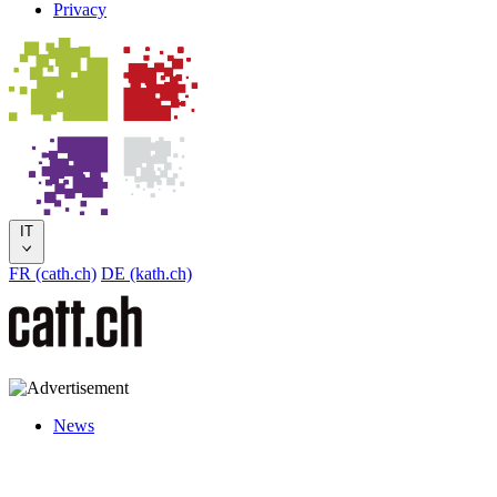
Privacy
IT
FR (cath.ch)
DE (kath.ch)
News