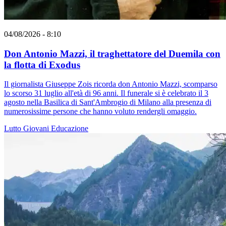
04/08/2026 - 8:10
Don Antonio Mazzi, il traghettatore del Duemila con
la flotta di Exodus
Il giornalista Giuseppe Zois ricorda don Antonio Mazzi, scomparso
lo scorso 31 luglio all'età di 96 anni. Il funerale si è celebrato il 3
agosto nella Basilica di Sant'Ambrogio di Milano alla presenza di
numerosissime persone che hanno voluto rendergli omaggio.
Lutto
Giovani
Educazione