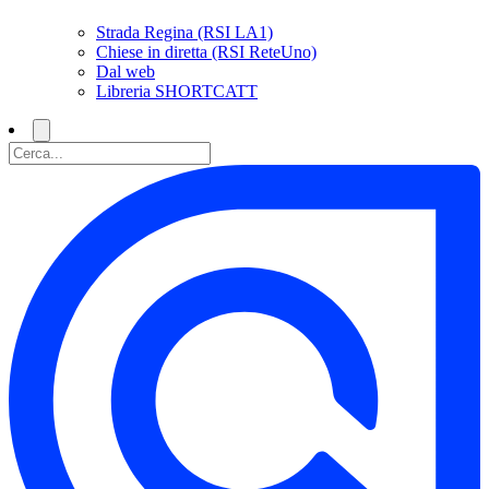
Strada Regina (RSI LA1)
Chiese in diretta (RSI ReteUno)
Dal web
Libreria SHORTCATT