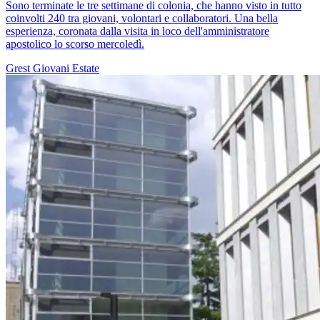
Sono terminate le tre settimane di colonia, che hanno visto in tutto
coinvolti 240 tra giovani, volontari e collaboratori. Una bella
esperienza, coronata dalla visita in loco dell'amministratore
apostolico lo scorso mercoledì.
Grest
Giovani
Estate