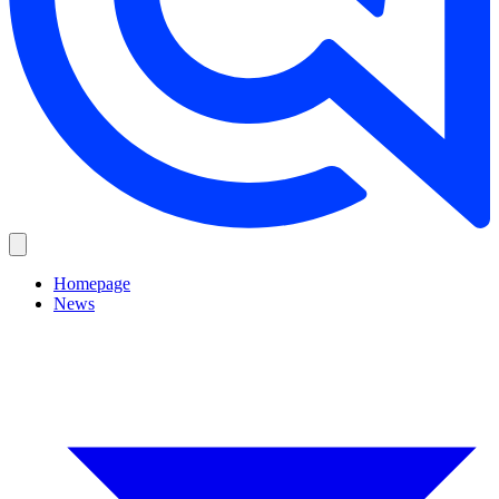
Homepage
News