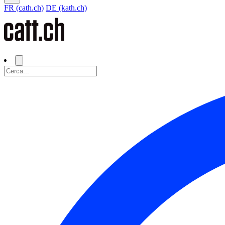
FR (cath.ch)
DE (kath.ch)