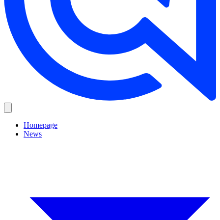
Homepage
News