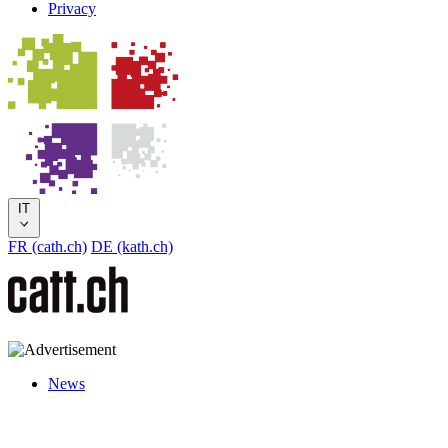
Privacy
IT
FR (cath.ch)
DE (kath.ch)
News