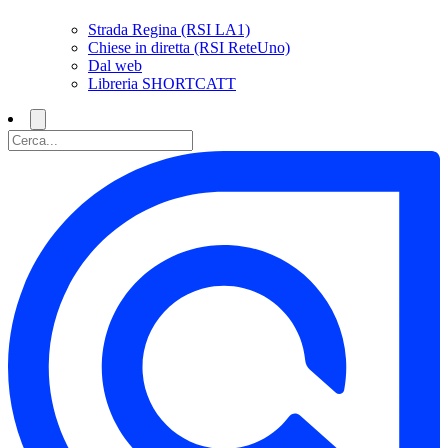
Strada Regina (RSI LA1)
Chiese in diretta (RSI ReteUno)
Dal web
Libreria SHORTCATT