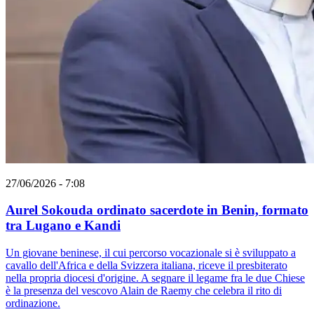
27/06/2026 - 7:08
Aurel Sokouda ordinato sacerdote in Benin, formato
tra Lugano e Kandi
Un giovane beninese, il cui percorso vocazionale si è sviluppato a
cavallo dell'Africa e della Svizzera italiana, riceve il presbiterato
nella propria diocesi d'origine. A segnare il legame fra le due Chiese
è la presenza del vescovo Alain de Raemy che celebra il rito di
ordinazione.