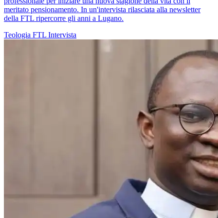
professionale per iniziare una nuova stagione della vita con il
meritato pensionamento. In un'intervista rilasciata alla newsletter
della FTL ripercorre gli anni a Lugano.
Teologia
FTL
Intervista