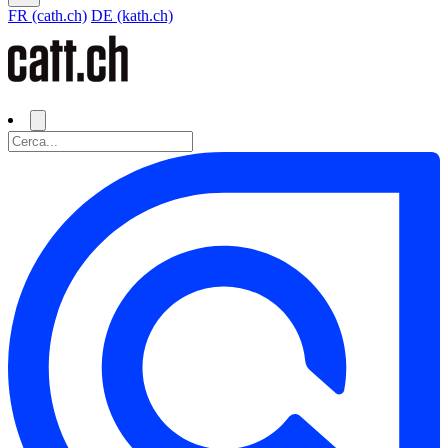
FR (cath.ch)
DE (kath.ch)