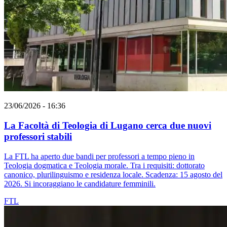
23/06/2026 - 16:36
La Facoltà di Teologia di Lugano cerca due nuovi
professori stabili
La FTL ha aperto due bandi per professori a tempo pieno in
Teologia dogmatica e Teologia morale. Tra i requisiti: dottorato
canonico, plurilinguismo e residenza locale. Scadenza: 15 agosto del
2026. Si incoraggiano le candidature femminili.
FTL