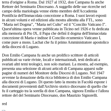
terra d'origine a Roma. Dal 1927 al 1932, don Campana fu anche
Rettore del Seminario Diocesano. A suggello delle sue ricerche nel
campo della mariologia venne eletto membro dell'Accademia
Pontificia dell'Immacolata concezione a Roma. I suoi lavori esposti
in alcuni volumi e ed edizioni alla mostra allestita alla FTL, sono
"Maria nel Dogma", "Maria nel Culto" ed il "Concilio Vaticano I".
Quest'ultima opera venne pubblicata in Ticino nel 1926 e fu dedicata
alla memoria di Pio IX, il Papa che definì il dogma dell'Immacolata
concezione di Maria e indisse il Concilio ecumenico Vaticano I,
come pure a mons. Lachat che fu il primo Amministratore apostolico
della diocesi di Lugano.
Don Emilio Campana fu anche un prolifico scrittore di articoli
pubblicati su varie riviste, locali e internazionali, testi dedicati a
svariati altri temi teologici, non solo mariani. La mostra, ad esempio,
presenta una selezione di alcuni articoli di Campana apparsi sulle
pagine di numeri del Monitore della Diocesi di Lugano. Nel 1947
avvenne la donazione della ricca biblioteca di don Emilio Campana
alla diocesi di Lugano. Di questo fatto la mostra in Facoltà espone i
documenti provenienti dall'Archivio storico diocesano di quello che
fu il carteggio tra la sorella di don Campana, signora Emilia e l'allora
rettore del del Seminario Diocesano, don Maurizio Signorelli.
red