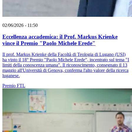
02/06/2026 - 11:50
Eccellenza accademica: il Prof. Markus Krienke
vince il Premio "Paolo Michele Erede"
Il prof. Markus Krienke della Facoltà di Teologia di Lugano (USI)
ha vinto il 18° Premio "Paolo Michele Erede", incentrato sul tema "I
limiti della conoscenza umana". Il riconoscimento, consegnato il 13
maggio all'Università di Genova, conferma l'alto valore della ricerca
luganese.
Premio
FTL