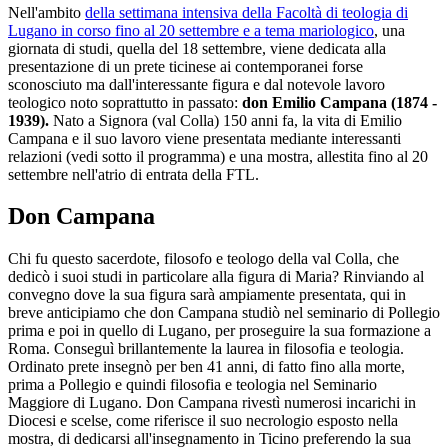
Nell'ambito
della settimana intensiva della Facoltà di teologia di
Lugano in corso fino al 20 settembre e a tema mariologico
, una
giornata di studi, quella del 18 settembre, viene dedicata alla
presentazione di un prete ticinese ai contemporanei forse
sconosciuto ma dall'interessante figura e dal notevole lavoro
teologico noto soprattutto in passato:
don Emilio Campana (1874 -
1939).
Nato a Signora (val Colla) 150 anni fa, la vita di Emilio
Campana e il suo lavoro viene presentata mediante interessanti
relazioni (vedi sotto il programma) e una mostra, allestita fino al 20
settembre nell'atrio di entrata della FTL.
Don Campana
Chi fu questo sacerdote, filosofo e teologo della val Colla, che
dedicò i suoi studi in particolare alla figura di Maria? Rinviando al
convegno dove la sua figura sarà ampiamente presentata, qui in
breve anticipiamo che don Campana studiò nel seminario di Pollegio
prima e poi in quello di Lugano, per proseguire la sua formazione a
Roma. Conseguì brillantemente la laurea in filosofia e teologia.
Ordinato prete insegnò per ben 41 anni, di fatto fino alla morte,
prima a Pollegio e quindi filosofia e teologia nel Seminario
Maggiore di Lugano. Don Campana rivestì numerosi incarichi in
Diocesi e scelse, come riferisce il suo necrologio esposto nella
mostra, di dedicarsi all'insegnamento in Ticino preferendo la sua