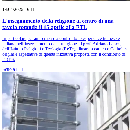
14/04/2026 - 6:11
L'insegnamento della religione al centro di una
tavola rotonda il 15 aprile alla FTL
In particolare, saranno messe a confronto le esperienze ticinese e
italiana nell’insegnamento della religione. Il prof. Adriano Fabris,
dell’Istituto Religioni e Teologia (ReTe), illustra a catt.ch e Catholica
origini e aspettative di questa iniziativa proposta con il contributo di
ERES.
Scuola
FTL