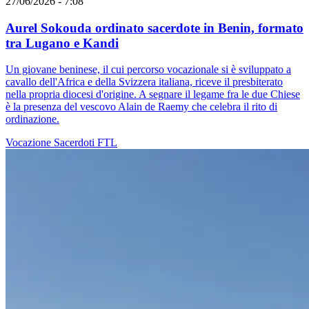
27/06/2026 - 7:08
Aurel Sokouda ordinato sacerdote in Benin, formato
tra Lugano e Kandi
Un giovane beninese, il cui percorso vocazionale si è sviluppato a
cavallo dell'Africa e della Svizzera italiana, riceve il presbiterato
nella propria diocesi d'origine. A segnare il legame fra le due Chiese
è la presenza del vescovo Alain de Raemy che celebra il rito di
ordinazione.
Vocazione
Sacerdoti
FTL