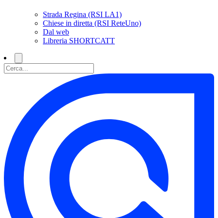
Strada Regina (RSI LA1)
Chiese in diretta (RSI ReteUno)
Dal web
Libreria SHORTCATT