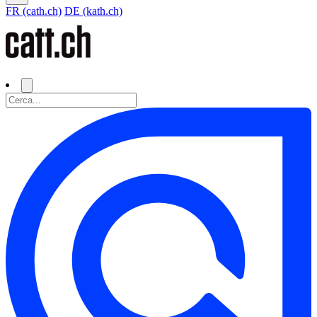
FR (cath.ch)
DE (kath.ch)