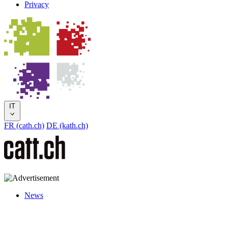
Privacy
IT
FR (cath.ch)
DE (kath.ch)
News