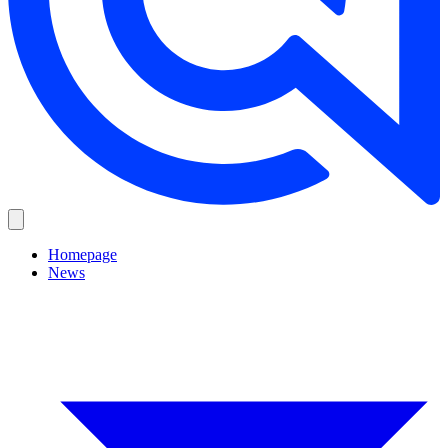
Homepage
News