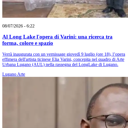
08/07/2026 - 6:22
Al Long Lake l'opera di Varini: una ricerca tra
forma, colore e spazio
Verrà inaugurata con un vernissage giovedì 9 luglio (ore 18), l’opera
effimera dell'artista ticinese Elia Varini, concepita nel quadro di Arte
Urbana Lugano (AUL) nella rassegna del LongLake di Lugano.
Lugano
Arte