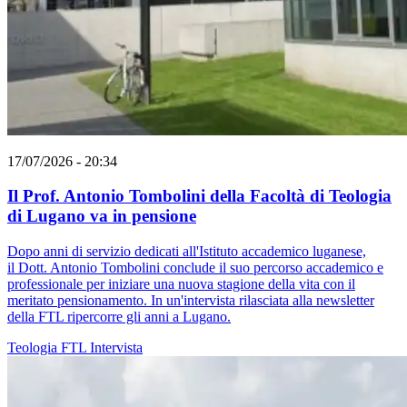
17/07/2026 - 20:34
Il Prof. Antonio Tombolini della Facoltà di Teologia
di Lugano va in pensione
Dopo anni di servizio dedicati all'Istituto accademico luganese,
il Dott. Antonio Tombolini conclude il suo percorso accademico e
professionale per iniziare una nuova stagione della vita con il
meritato pensionamento. In un'intervista rilasciata alla newsletter
della FTL ripercorre gli anni a Lugano.
Teologia
FTL
Intervista