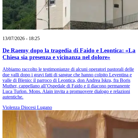
13/07/2026 - 18:25
De Raemy dopo la tragedia di Faido e Leontica: «La
Chiesa sia presenza e vicinanza nel dolore»
Abbiamo raccolto le testimonianze di alcuni operatori pastorali delle
due valli dopo i gravi fatti di sangue che hanno colpito Leventina e
valle di Blenio: il parroco di Leontica, don Andrea Iskra, fra Boris
Muther, cappellano all’Ospedale di Faido e il diacono permanente
Luca Turlon. Mons. Alain invita a promuovere dialogo e relazioni
autentiche.
Violenza
Diocesi Lugano